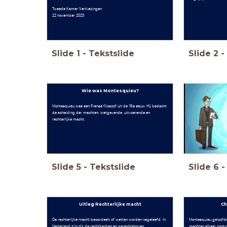
Tweede Kamer Verkiezingen
22 november 2023
Slide
1
-
Tekstslide
Slide
2
-
Wie was Montesquieu?
Montesquieu was een Franse filosoof uit de 18e eeuw. Hij bedacht
de scheiding der machten: wetgevende, uitvoerende en
rechterlijke macht.
Slide
5
-
Tekstslide
Slide
6
-
Uitleg Rechterlijke macht
Ch
De rechterlijke macht beoordeelt of wetten worden nageleefd. In
Montesquieu geloofde
Nederland zijn dit de rechtbanken en gerechtshoven.
machten elkaar contro