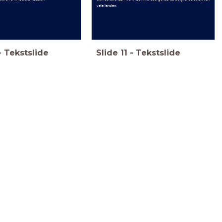
vele landen.
-
Tekstslide
Slide
11
-
Tekstslide