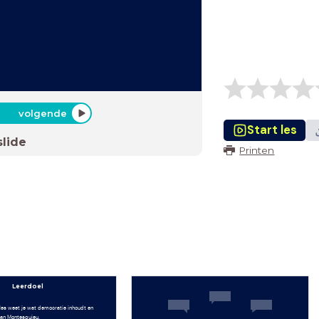
volgende
Start les
slide
Printen
Leerdoel
les weet je wat democratie inhoudt en
van Montesquieu.