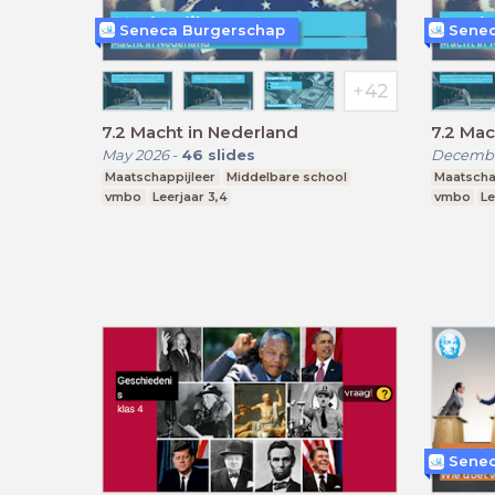
Seneca Burgerschap
Senec
7.2 Macht in Nederland
7.2 Mac
May 2026
-
46
slides
Decembe
Maatschappijleer
Middelbare school
Maatscha
vmbo
Leerjaar 3,4
vmbo
Le
Senec