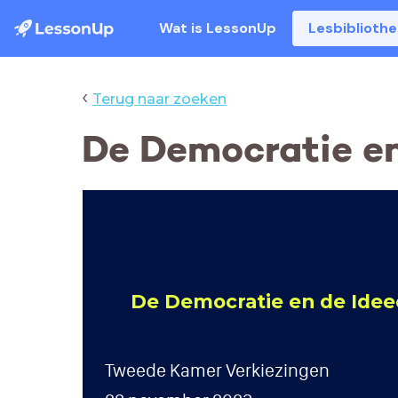
Wat is LessonUp
Lesbiblioth
‹
Terug naar zoeken
De Democratie en
De Democratie en de Ide
Tweede Kamer Verkiezingen