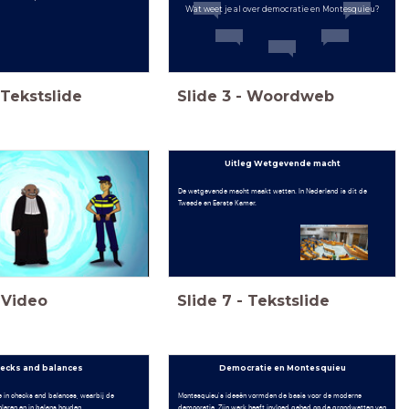
Wat weet je al over democratie en Montesquieu?
Tekstslide
Slide
3
-
Woordweb
Uitleg Wetgevende macht
De wetgevende macht maakt wetten. In Nederland is dit de
Tweede en Eerste Kamer.
Video
Slide
7
-
Tekstslide
ecks and balances
Democratie en Montesquieu
 in checks and balances, waarbij de
Montesquieu's ideeën vormden de basis voor de moderne
leren en in balans houden.
democratie. Zijn werk heeft invloed gehad op de grondwetten van