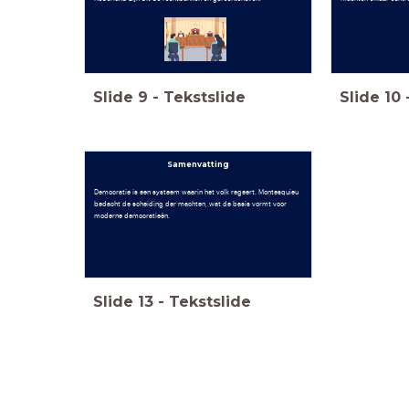
Slide
9
-
Tekstslide
Slide
10
Samenvatting
Democratie is een systeem waarin het volk regeert. Montesquieu
bedacht de scheiding der machten, wat de basis vormt voor
moderne democratieën.
Slide
13
-
Tekstslide