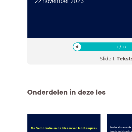
22 november 2023
1
/
13
Slide
1
:
Tekst
Onderdelen in deze les
Aan het einde van de 
De Democratie en de Ideeën van Montesquieu
begrijp je de ideeën 