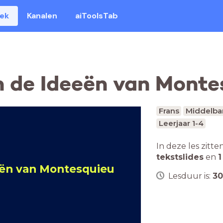
eek
Kanalen
aiToolsTab
 de Ideeën van Monte
Frans
Middelba
Leerjaar 1-4
In deze les zitte
tekstslides
en
1
eën van Montesquieu
Lesduur is:
30