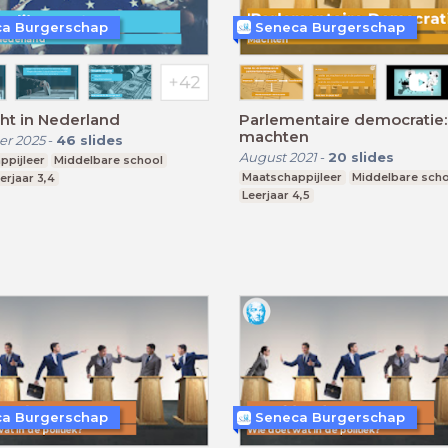
a Burgerschap
Seneca Burgerschap
ht in Nederland
Parlementaire democratie:
machten
r 2025
-
46
slides
August 2021
-
20
slides
ppijleer
Middelbare school
Maatschappijleer
Middelbare sch
erjaar 3,4
Leerjaar 4,5
a Burgerschap
Seneca Burgerschap