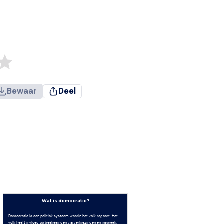
Bewaar
Deel
Wat is democratie?
Democratie is een politiek systeem waarin het volk regeert. Het
volk heeft invloed op beslissingen via verkiezingen en inspraak.