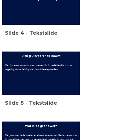
Slide
4
-
Tekstslide
Uitleg Uitvoerende macht
De uitvoerende macht voert wetten uit. In Nederland is dit de
regering onder leiding van de minister-president.
Slide
8
-
Tekstslide
Wat is de grondwet?
De grondwet is de basis van alle andere wetten. Het is de wet die
in grote lijnen het bestuur van een land bepaalt. In de grondwet