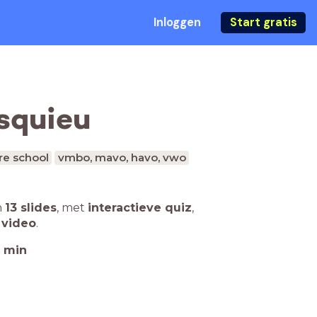
Inloggen
Start gratis
squieu
re school
vmbo, mavo, havo, vwo
n
13 slides
,
met
interactieve quiz
,
 video
.
min