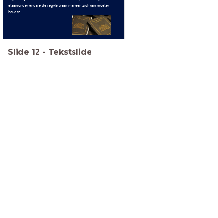
staan onder andere de regels waar mensen zich aan moeten
houden.
Slide
12
-
Tekstslide