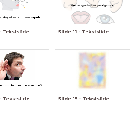
Waar dat type zintuigcel gevoelig voor is.
et de prikkel om in een
impuls
-
Tekstslide
Slide
11
-
Tekstslide
loed op de drempelwaarde?
-
Tekstslide
Slide
15
-
Tekstslide