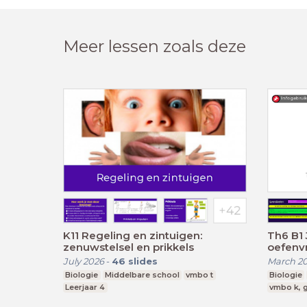
Meer lessen zoals deze
K11 Regeling en zintuigen:
Th6 B1
zenuwstelsel en prikkels
oefenv
July 2026
-
46
slides
March 2
Biologie
Middelbare school
vmbo t
Biologie
Leerjaar 4
vmbo k, g