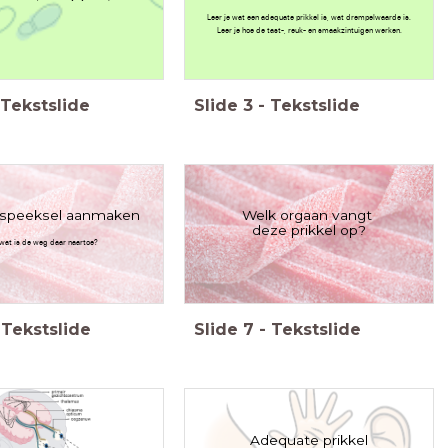
Leer je wat een adequate prikkel is, wat drempelwaarde is.
Leer je hoe de tast-, reuk- en smaakzintuigen werken.
Tekstslide
Slide
3
-
Tekstslide
: speeksel aanmaken
Welk orgaan vangt
deze prikkel op?
wat is de weg daar naartoe?
Tekstslide
Slide
7
-
Tekstslide
Adequate prikkel