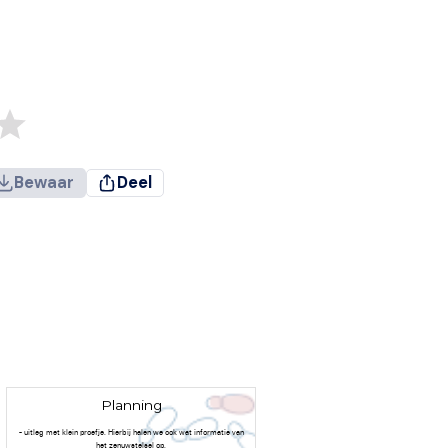
Bewaar
Deel
Planning
- uitleg met klein proefje. Hierbij halen we ook wat informatie van
het zenuwstelsel op.