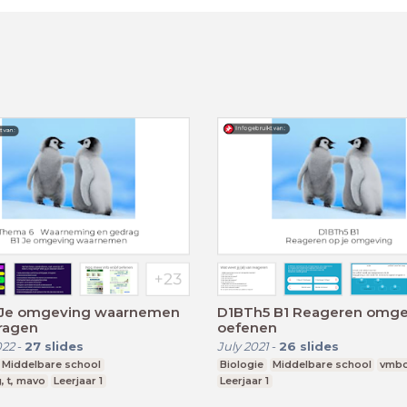
 Je omgeving waarnemen
D1BTh5 B1 Reageren omge
ragen
oefenen
022
-
27
slides
July 2021
-
26
slides
Middelbare school
Biologie
Middelbare school
vmbo
, t, mavo
Leerjaar 1
Leerjaar 1