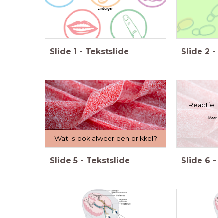
zintuigen
Slide
1
-
Tekstslide
Slide
2
-
Reactie
Maar 
Wat is ook alweer een prikkel?
Slide
5
-
Tekstslide
Slide
6
-