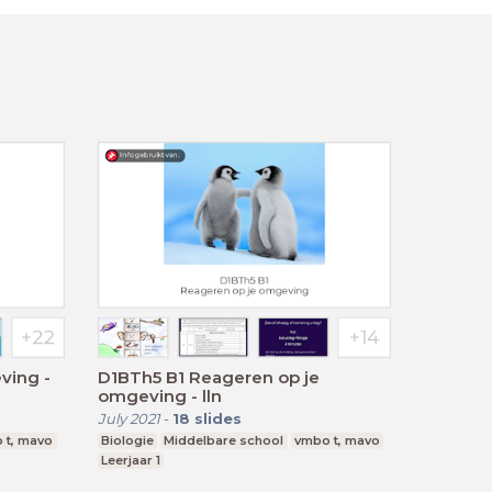
ving -
D1BTh5 B1 Reageren op je
omgeving - lln
July 2021
-
18
slides
 t, mavo
Biologie
Middelbare school
vmbo t, mavo
Leerjaar 1