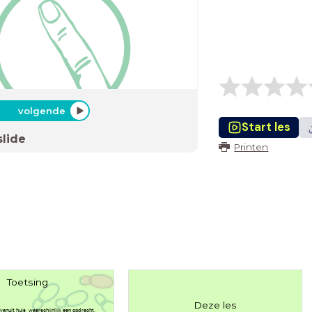
volgende
Start les
slide
Printen
Toetsing
Deze les
anuit huis, waarschijnlijk een opdracht.