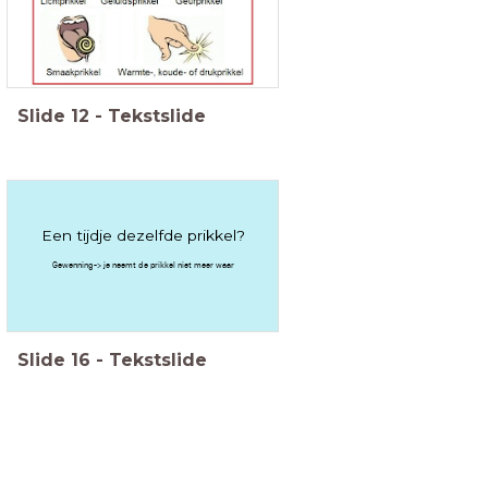
Slide
12
-
Tekstslide
Een tijdje dezelfde prikkel?
Gewenning-> je neemt de prikkel niet meer waar
Slide
16
-
Tekstslide