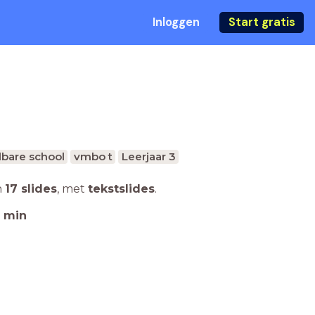
Inloggen
Start gratis
bare school
vmbo t
Leerjaar 3
n
17 slides
,
met
tekstslides
.
min