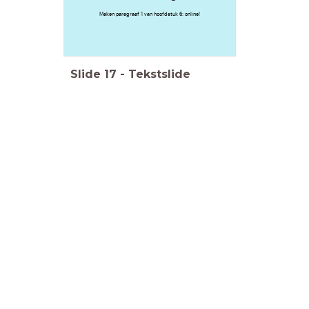
Maken paragraaf 1 van hoofdstuk 6: online!
Slide
17
-
Tekstslide