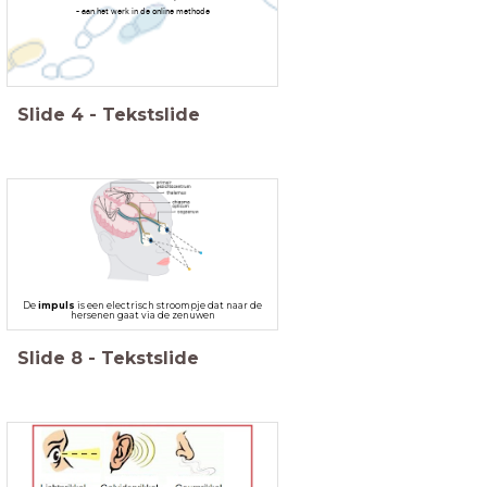
- aan het werk in de online methode
Slide
4
-
Tekstslide
De
impuls
is een electrisch stroompje dat naar de
hersenen gaat via de zenuwen
Slide
8
-
Tekstslide