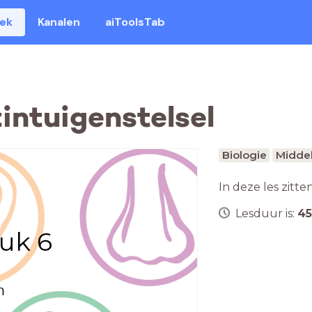
eek
Kanalen
aiToolsTab
intuigenstelsel
Biologie
Middel
In deze les zitte
Lesduur is:
45
uk 6
n