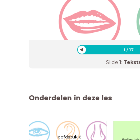
1
/
17
Slide
1
:
Tekst
Onderdelen in deze les
Hoofdstuk 6
Wordt een toets v