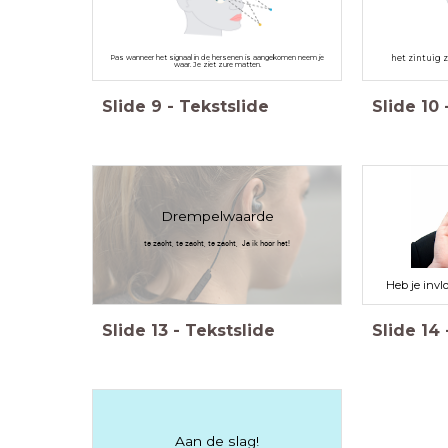
Pas wanneer het signaal in de hersenen is aangekomen neem je
het zintuig z
waar. Je ziet zure matten.
Slide
9
-
Tekstslide
Slide
10
Drempelwaarde
te zacht, te zacht, te zacht, Ja ik hoor het!
Heb je inv
Slide
13
-
Tekstslide
Slide
14
Aan de slag!