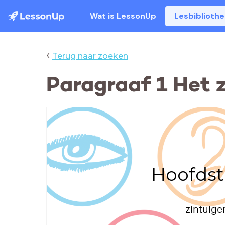
Wat is LessonUp
Lesbiblioth
‹
Terug naar zoeken
Paragraaf 1 Het z
Hoofdst
zintuige