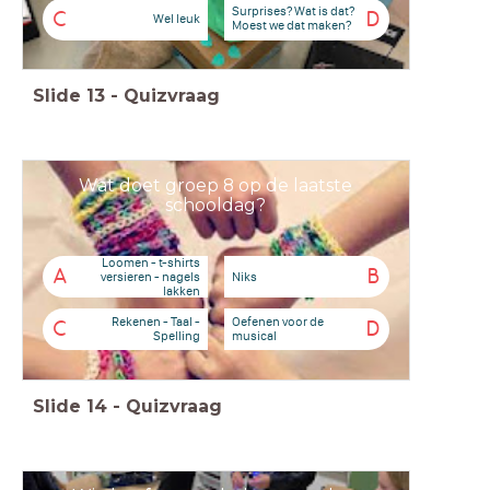
Surprises? Wat is dat?
C
D
Wel leuk
Moest we dat maken?
Slide
13
-
Quizvraag
Wat doet groep 8 op de laatste
schooldag?
Loomen - t-shirts
A
B
Niks
versieren - nagels
lakken
Rekenen - Taal -
Oefenen voor de
C
D
Spelling
musical
Slide
14
-
Quizvraag