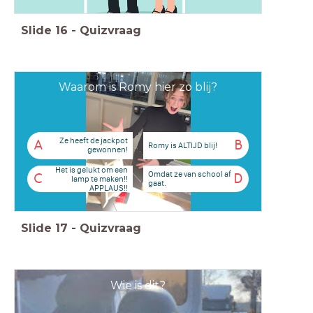
Slide
16
-
Quizvraag
Waarom is Romy hier zo blij?
Ze heeft de jackpot
A
B
Romy is ALTIJD blij!
gewonnen!
Het is gelukt om een
Omdat ze van school af
C
D
lamp te maken!!
gaat.
APPLAUS!!
Slide
17
-
Quizvraag
Wie is dit?