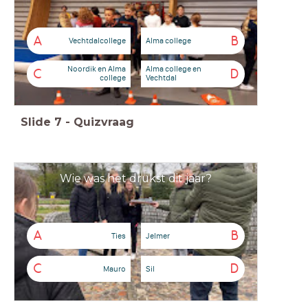
A
B
Vechtdalcollege
Alma college
Noordik en Alma
Alma college en
C
D
college
Vechtdal
Slide
7
-
Quizvraag
Wie was het drukst dit jaar?
A
B
Ties
Jelmer
C
D
Mauro
Sil