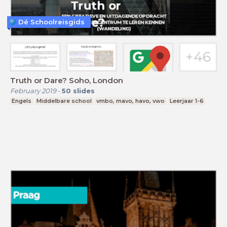
Dé Schoolreisgids
Truth or Dare? Soho, London
February 2019
-
50
slides
Engels
Middelbare school
vmbo, mavo, havo, vwo
Leerjaar 1-6