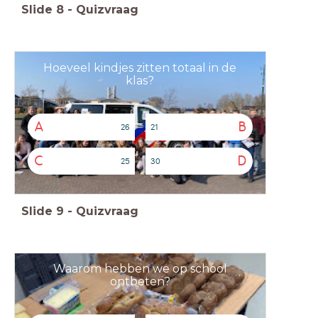
Slide
8
-
Quizvraag
Hoeveel kindjes zitten totaal in de
klas?
A
B
26
21
C
D
25
30
Slide
9
-
Quizvraag
Waarom hebben we op school
ontbeten?