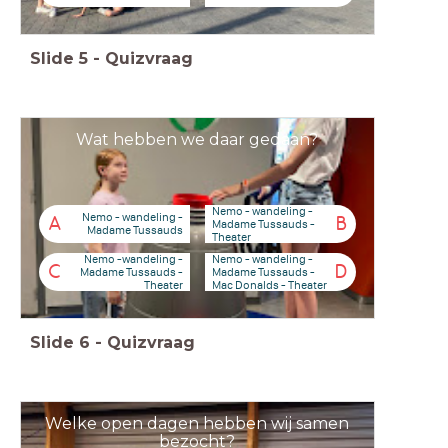
Slide
5
-
Quizvraag
Wat hebben we daar gedaan?
Nemo - wandeling -
Nemo - wandeling -
A
B
Madame Tussauds -
Madame Tussauds
Theater
Nemo -wandeling -
Nemo - wandeling -
C
D
Madame Tussauds -
Madame Tussauds -
Theater
Mac Donalds - Theater
Slide
6
-
Quizvraag
Welke open dagen hebben wij samen
bezocht?