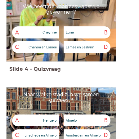
Wie heeft de voorleeswedstrijd
gewonnen?
A
B
Cheynne
Luna
C
D
Chanoa en Esmee
Esmee en Jeslynn
Slide
4
-
Quizvraag
Naar welke stad zijn we samen
geweest?
A
B
Hengelo
Almelo
C
D
Enschede en Almelo
Amsterdam en Almelo