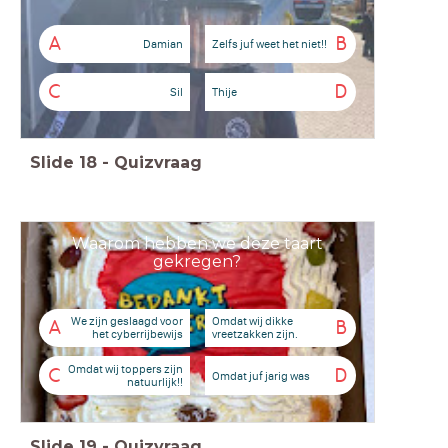
A
B
Damian
Zelfs juf weet het niet!!
C
D
Sil
Thije
Slide
18
-
Quizvraag
Waarom hebben we deze taart
gekregen?
We zijn geslaagd voor
Omdat wij dikke
A
B
het cyberrijbewijs
vreetzakken zijn.
Omdat wij toppers zijn
C
D
Omdat juf jarig was
natuurlijk!!
Slide
19
-
Quizvraag