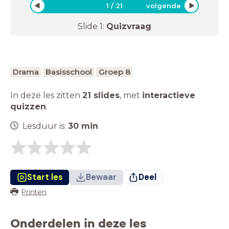
1
/
21
volgende
Slide
1
:
Quizvraag
Drama
Basisschool
Groep 8
In deze les zitten
21 slides
,
met
interactieve
quizzen
.
Lesduur is:
30
min
Start les
Bewaar
Deel
Printen
Onderdelen in deze les