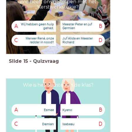
Wie heeft ons geholpen met het
Kerstwerkstukje?
Wij hebben geen hulp
Meester Peter en juf
A
B
gehad.
Germien
Meneer René, onze
Juf Alida en Meester
C
D
redder in nood!!
Richard
Slide
15
-
Quizvraag
Wie is het oudste van de klas?
A
B
Esmee
Kyano
C
D
Damian
Isabeau