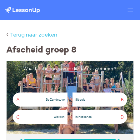
‹
Terug naar zoeken
Afscheid groep 8
Waar hebben we begin dit jaar gezwommen?
A
B
De Zandstuve
Sibculo
C
D
Wierden
In het kanaal