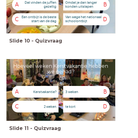
Dat vinden de juffen
Omdat je dan langer
A
B
gezellig
konden uitslapen
Een ontbijt is de beste
Van wege het nationaal
C
D
start van de dag
schoolontbijt
Slide
10
-
Quizvraag
Hoeveel weken Kerstvakantie hebben
we gehad?
A
B
Kerstvakantie?
3 weken
C
D
2 weken
te kort
Slide
11
-
Quizvraag