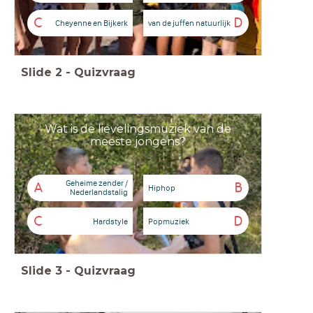
C
D
Cheyenne en Bijkerk
van de juffen natuurlijk
Slide
2
-
Quizvraag
Wat is de lievelingsmuziek van de
meeste jongens?
Geheime zender /
A
B
Hiphop
Nederlandstalig
C
D
Hardstyle
Popmuziek
Slide
3
-
Quizvraag