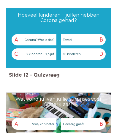
Hoeveel kinderen + juffen hebben
Corona gehad?
A
B
Corona? Wat is dat?
Teveel
C
D
2 kinderen + 1,5 juf
10 kinderen
Slide
12
-
Quizvraag
Wat vond juf van jullie surprises voor
Sinterklaas?
A
B
Mwa, kon beter
Heel erg gaaf!!!!