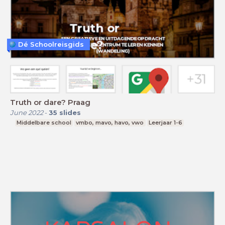
Dé Schoolreisgids
Truth or dare? Praag
June 2022
-
35
slides
Middelbare school
vmbo, mavo, havo, vwo
Leerjaar 1-6