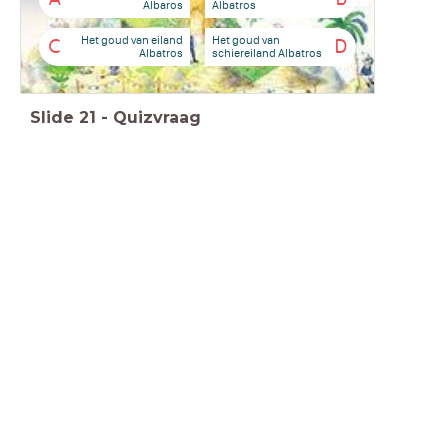
Albaros
Albatros
Het goud van eiland
Het goud van
C
D
Albatros
schiereiland Albatros
Slide
21
-
Quizvraag