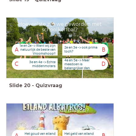
Hoeveelste zijn we geworden met
schoolkorfbal?
1e en 2e -> Want wij zijn
2e en 3e -> ook prima
A
B
natuurlijk de beste van
toch?
Vroomshoop!!
4e en 5e -> Maar
3e en 4e -> Echte
C
D
meedoen is
middenmoters
belangrijker dan
winnen!
Slide
20
-
Quizvraag
Hoe heet onze musical?
Het goud van eiland
Het geld van eiland
A
B