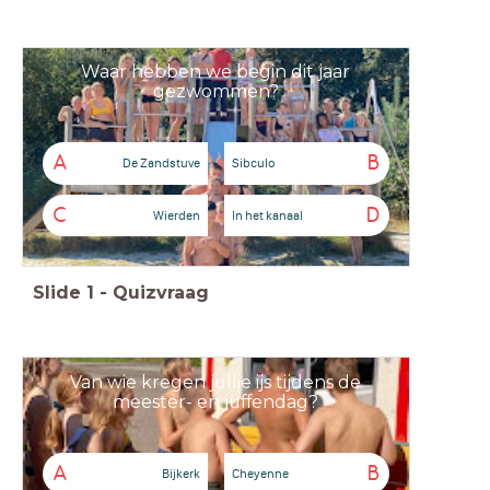
Waar hebben we begin dit jaar
gezwommen?
A
B
De Zandstuve
Sibculo
C
D
Wierden
In het kanaal
Slide
1
-
Quizvraag
Van wie kregen jullie ijs tijdens de
meester- en juffendag?
A
B
Bijkerk
Cheyenne