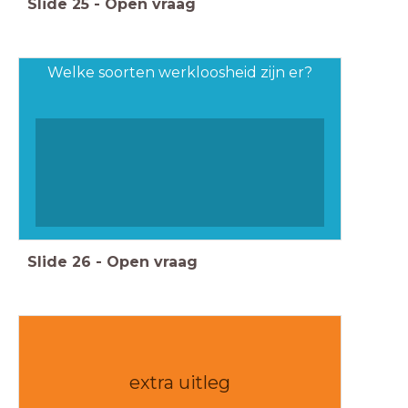
Slide
25
-
Open vraag
Welke soorten werkloosheid zijn er?
Slide
26
-
Open vraag
extra uitleg