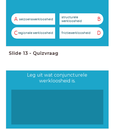
structurele
A
B
seizoenswerkloosheid
werkloosheid
C
D
regionale werkloosheid
frictiewerkloosheid
Slide
13
-
Quizvraag
Leg uit wat conjuncturele
werkloosheid is.