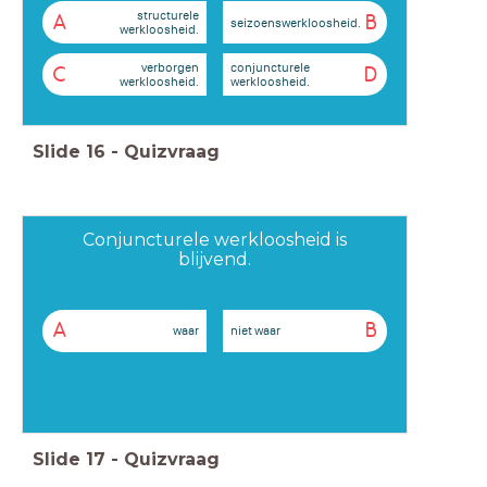
structurele
A
B
seizoenswerkloosheid.
werkloosheid.
verborgen
conjuncturele
C
D
werkloosheid.
werkloosheid.
Slide
16
-
Quizvraag
Conjuncturele werkloosheid is
blijvend.
A
B
waar
niet waar
Slide
17
-
Quizvraag