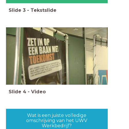
Slide
3
-
Tekstslide
Slide
4
-
Video
Wat is een juiste volledige
omschrijving van het UWV
Werkbedrijf?