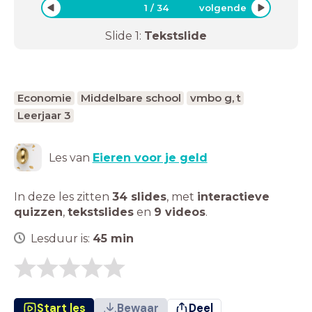
1
/
34
volgende
Slide
1
:
Tekstslide
Economie
Middelbare school
vmbo g, t
Leerjaar 3
Les van
Eieren voor je geld
In deze les zitten
34 slides
,
met
interactieve
quizzen
,
tekstslides
en
9 videos
.
Lesduur is:
45
min
Start les
Bewaar
Deel