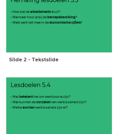
- Hoe ziet de
arbeidsmarkt
eruit?
- Wanneer hoor je bij de
beroepsbevolking
?
- Welk werk telt mee in de
economische cijfers
?
Slide
2
-
Tekstslide
Lesdoelen 5.4
- Wat
betekent
het om werkloos te zijn?
- Wat kunnen de
oorzaken
van werkloosheid zijn?
- Welke
soorten
werkloosheid zijn er?