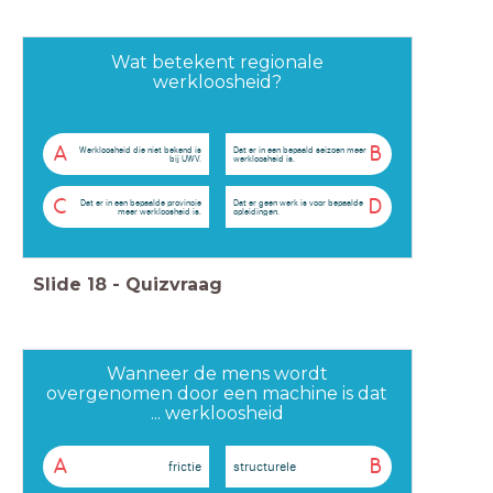
Wat betekent regionale
werkloosheid?
A
B
Werkloosheid die niet bekend is
Dat er in een bepaald seizoen meer
bij UWV.
werkloosheid is.
C
D
Dat er in een bepaalde provincie
Dat er geen werk is voor bepaalde
meer werkloosheid is.
opleidingen.
Slide
18
-
Quizvraag
Wanneer de mens wordt
overgenomen door een machine is dat
... werkloosheid
A
B
frictie
structurele