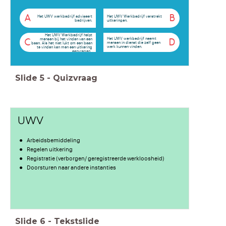
A
B
Het UWV werkbedrijf adviseert
Het UWV Werkbedrijf verstrekt
bedrijven.
uitkeringen.
Het UWV Werkbedrijf helpt
Het UWV werkbedrijf neemt
mensen bij het vinden van een
C
D
mensen in dienst die zelf geen
baan. Als het niet lukt om een baan
werk kunnen vinden.
te vinden kan men een uitkering
aanvragen .
Slide
5
-
Quizvraag
UWV
Arbeidsbemiddeling
Regelen uitkering
Registratie (verborgen/ geregistreerde werkloosheid)
Doorsturen naar andere instanties
Slide
6
-
Tekstslide