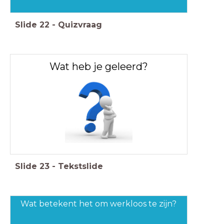
Slide
22
-
Quizvraag
Wat heb je geleerd?
Slide
23
-
Tekstslide
Wat betekent het om werkloos te zijn?