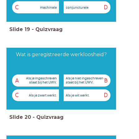
C
D
machinale
conjuncturele
Slide
19
-
Quizvraag
Wat is geregistreerde werkloosheid?
Als je ingeschreven
Als je niet ingeschreven
A
B
staat bij het UWV.
staat bij het UWV.
C
D
Als je zwart werkt.
Als je wit werkt.
Slide
20
-
Quizvraag