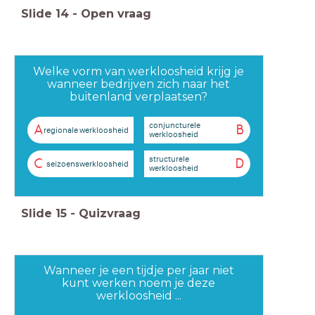
Slide
14
-
Open vraag
Welke vorm van werkloosheid krijg je
wanneer bedrijven zich naar het
buitenland verplaatsen?
conjuncturele
A
B
regionale werkloosheid
werkloosheid
structurele
C
D
seizoenswerkloosheid
werkloosheid
Slide
15
-
Quizvraag
Wanneer je een tijdje per jaar niet
kunt werken noem je deze
werkloosheid ...