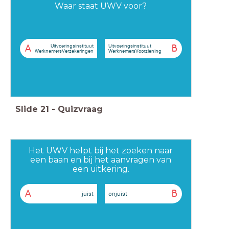
Waar staat UWV voor?
Uitvoeringsinstituut
Uitvoeringsinstituut
A
B
WerknemersVerzekeringen
WerknemersVoorziening
Slide
21
-
Quizvraag
Het UWV helpt bij het zoeken naar
een baan en bij het aanvragen van
een uitkering.
A
B
juist
onjuist