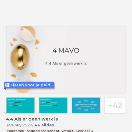
Eieren voor je geld
4.4 Als er geen werk is
January 2022
-
46
slides
Economie
Middelbare school
vmbo t
Leerjaar 4