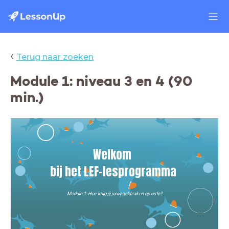
‹
Terug naar zoeken
Module 1: niveau 3 en 4 (90
min.)
Welkom
bij het
LEF-lesprogramma
Module 1: Hoe krijg jij jouw geldzaken op orde?