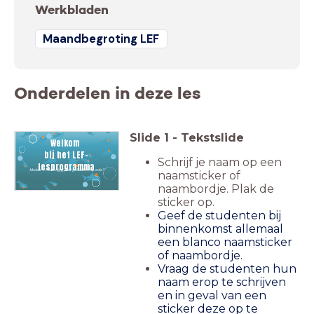
Werkbladen
Maandbegroting LEF
Onderdelen in deze les
Slide
1
-
Tekstslide
Welkom
bij het
LEF-
Schrijf je naam op een
lesprogramma
Module 1: Hoe krijg jij jouw geldzaken op orde?
naamsticker of
naambordje. Plak de
sticker op.
Geef de studenten bij
binnenkomst allemaal
een blanco naamsticker
of naambordje.
Vraag de studenten hun
naam erop te schrijven
en in geval van een
sticker deze op te