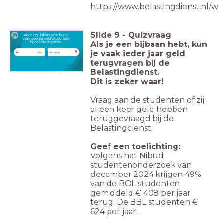
https://www.belastingdienst.nl
Slide
9
-
Quizvraag
Als je een bijbaan hebt, kun je
vaak ieder jaar geld terugvragen
Als je een bijbaan hebt, kun
bij de Belastingdienst.
je vaak ieder jaar geld
A
B
Waar
Niet waar
terugvragen bij de
Belastingdienst.
Dit is zeker waar!
Vraag aan de studenten of zij
al een keer geld hebben
teruggevraagd bij de
Belastingdienst.
Geef een toelichting:
Volgens het Nibud
studentenonderzoek van
december 2024 krijgen 49%
van de BOL studenten
gemiddeld € 408 per jaar
terug. De BBL studenten €
624 per jaar.