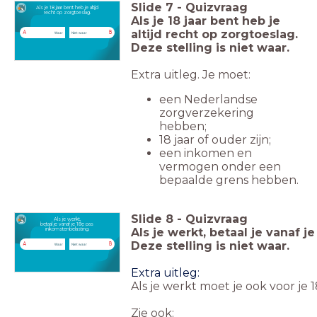
Slide
7
-
Quizvraag
Als je 18 jaar bent heb je altijd
recht op zorgtoeslag.
Als je 18 jaar bent heb je
altijd recht op zorgtoeslag.
A
B
Waar
Niet waar
Deze stelling is niet waar.
Extra uitleg. Je moet:
een Nederlandse
zorgverzekering
hebben;
18 jaar of ouder zijn;
een inkomen en
vermogen onder een
bepaalde grens hebben.
Slide
8
-
Quizvraag
Als je werkt,
betaal je vanaf je 18e pas
Als je werkt, betaal je vanaf 
inkomstenbelasting.
Deze stelling is niet waar.
A
B
Waar
Niet waar
Extra uitleg:
Als je werkt moet je ook voor je 
Zie ook: