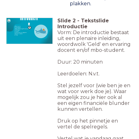
plakken.
Introducti
Slide
2
-
Tekstslide
e
Introductie
Wie ben ik
Spelregels
Wat betekent geld voor jou
Stellingen
Vorm: De introductie bestaat
Sparen
Inkomsten en uitgaven
Keuzes maken
Hulp
uit een plenaire inleiding,
woordwolk 'Geld' en ervaring
docent en/of mbo-student.
Duur: 20 minuten
Leerdoelen: N.v.t.
Stel jezelf voor (wie ben je en
wat voor werk doe je). Waar
mogelijk zou je hier ook al
een eigen financiële blunder
kunnen vertellen.
Druk op het pinnetje en
vertel de spelregels.
Vertel wat je vandaag gaat