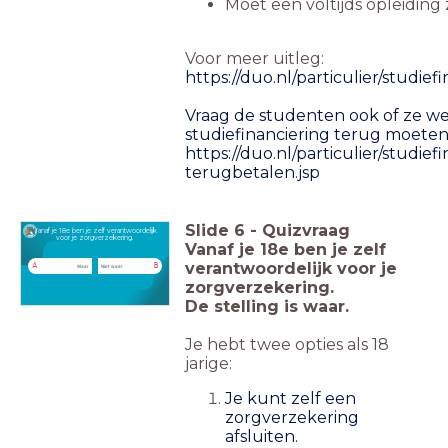
Moet een voltijds opleiding z
Voor meer uitleg:
https://duo.nl/particulier/studie
Vraag de studenten ook of ze we
studiefinanciering terug moeten 
https://duo.nl/particulier/studiefi
terugbetalen.jsp
Slide
6
-
Quizvraag
Vanaf je 18e ben je zelf verantwoordelijk
voor je zorgverzekering.
Vanaf je 18e ben je zelf
verantwoordelijk voor je
A
B
Waar
Niet waar
zorgverzekering.
De stelling is waar.
Je hebt twee opties als 18
jarige:
Je kunt zelf een
zorgverzekering
afsluiten.