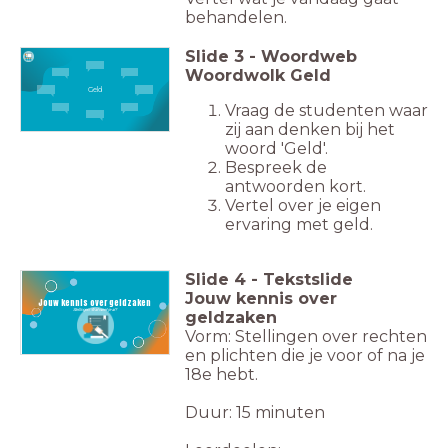
behandelen.
Slide
3
-
Woordweb
Woordwolk Geld
Geld
Vraag de studenten waar
zij aan denken bij het
woord 'Geld'.
Bespreek de
antwoorden kort.
Vertel over je eigen
ervaring met geld.
Slide
4
-
Tekstslide
Jouw kennis over
Jouw kennis over geldzaken
Stellingen: Wat weet je al?
geldzaken
Vorm: Stellingen over rechten
en plichten die je voor of na je
18e hebt.
Duur: 15 minuten