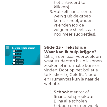
het antwoord te
klikken).
Vul zelf aan als er te
weinig uit de groep
komt: school, ouders,
vrienden (op de
volgende sheet staan
nog meer suggesties).
Slide
23
-
Tekstslide
Waar kan ik hulp krijgen?
Waar kan ik hulp krijgen?
School
Geldfit
Dit zijn een paar voorbeelden
NIBUD
waar studenten hulp kunnen
Gemeente
Humanitas
zoeken of informatie kunnen
vinden. Door op het bolletje
te klikken bij Geldfit, Nibud
en Humanitas kun je naar de
website:
School:
mentor of
financieel spreekuur.
Bijna alle scholen
hebben eens per week