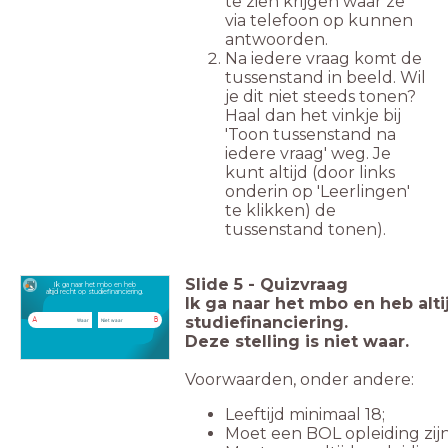
te zien krijgen waar ze
via telefoon op kunnen
antwoorden.
Na iedere vraag komt de
tussenstand in beeld. Wil
je dit niet steeds tonen?
Haal dan het vinkje bij
'Toon tussenstand na
iedere vraag' weg. Je
kunt altijd (door links
onderin op 'Leerlingen'
te klikken) de
tussenstand tonen).
Slide
5
-
Quizvraag
Ik ga naar het mbo en heb
altijd recht op studiefinanciering.
Ik ga naar het mbo en heb alti
studiefinanciering.
A
B
Waar
Niet waar
Deze stelling is niet waar.
Voorwaarden, onder andere:
Leeftijd minimaal 18;
Moet een BOL opleiding zij