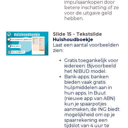
impulsaankopen door
betere inschatting of ze
voor de uitgave geld
hebben.
Slide
15
-
Tekstslide
Huishoudboekje
Huishoudboekje
Voor iedereen gratis toegankelijk
Laat een aantal voorbeelden
Bank-apps
zien:
Meer bekijken?
Gratis toegankelijk voor
iedereen:
Bijvoorbeeld
het NIBUD model.
Bank-apps: banken
bieden vaak gratis
hulpmiddelen aan in
hun apps. In Buut
(nieuwe app van ABN)
kun je spaarpotjes
aanmaken, de ING biedt
mogelijkheid om op je
spaarrekening een
tijdslot van 4 uur te