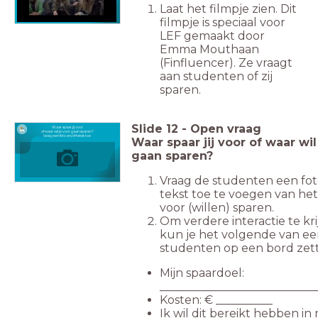
Laat het filmpje zien. Dit
filmpje is speciaal voor
LEF gemaakt door
Emma Mouthaan
(Finfluencer). Ze vraagt
aan studenten of zij
sparen.
Slide
12
-
Open vraag
Waar spaar jij voor
of waar wil je voor gaan sparen?
Voeg een foto en/of tekst toe
Waar spaar jij voor of waar wil
gaan sparen?
Vraag de studenten een fot
tekst toe te voegen van het
voor (willen) sparen.
Om verdere interactie te kr
kun je het volgende van ee
studenten op een bord zet
Mijn spaardoel:
___________________________
Kosten: € __________
Ik wil dit bereikt hebben in