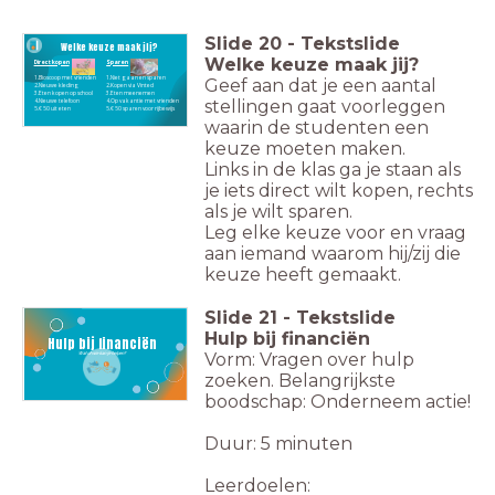
Slide
20
-
Tekstslide
Welke keuze maak jij?
Welke keuze maak jij?
Direct kopen
Sparen
1.Bioscoop met vrienden
1.Niet gaan en sparen
Geef aan dat je een aantal
2.Nieuwe kleding
2.Kopen via Vinted
3.Eten kopen op school
3.Eten meenemen
stellingen gaat voorleggen
4.Nieuwe telefoon
4.Op vakantie met vrienden
5.€ 50 uit eten
5.€ 50 sparen voor rijbewijs
waarin de studenten een
keuze moeten maken.
Links in de klas ga je staan als
je iets direct wilt kopen, rechts
als je wilt sparen.
Leg elke keuze voor en vraag
aan iemand waarom hij/zij die
keuze heeft gemaakt.
Slide
21
-
Tekstslide
Hulp bij financiën
Hulp bij financiën
Vorm: Vragen over hulp
Wat of wie kan je helpen?
zoeken. Belangrijkste
boodschap: Onderneem actie!
Duur: 5 minuten
Leerdoelen: