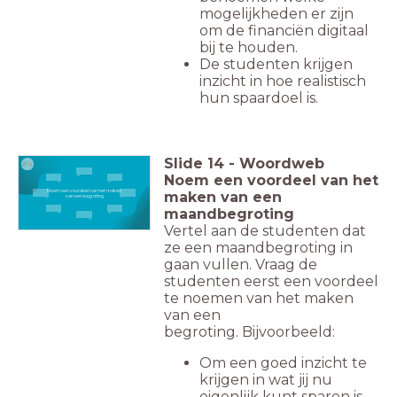
mogelijkheden er zijn
om de financiën digitaal
bij te houden.
De studenten krijgen
inzicht in hoe realistisch
hun spaardoel is.
Slide
14
-
Woordweb
Noem een voordeel van het
Noem een voordeel van het maken
maken van een
van een begroting
maandbegroting
Vertel aan de studenten dat
ze een maandbegroting in
gaan vullen. Vraag de
studenten eerst een voordeel
te noemen van het maken
van een
begroting.
Bijvoorbeeld:
Om een goed inzicht te
krijgen in wat jij nu
eigenlijk kunt sparen is