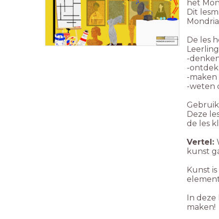
het Mon
Dit les
Mondriaa
De les 
Leerlin
-denken
-ontdek
-maken 
-weten 
Gebruik
Deze les
de les k
Vertel:
kunst g
Kunst is
elemente
In deze 
maken!