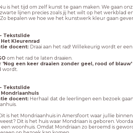
Nu is het tijd om zelf kunst te gaan maken. We gaan o
zwarte lijnen precies zoals jij het wilt op het werkblad
! Zo bepalen we hoe we het kunstwerk kleur gaan geve
-
Tekstslide
: Het Kleurenrad
tie docent:
Draai aan het rad! Willekeurig wordt er ee
GO
om het rad te laten draaien.
or
'Nog een keer draaien zonder geel, rood of blauw'
d wordt.
-
Tekstslide
: Mondriaanhuis
tie docent:
Herhaal dat de leerlingen een bezoek ga
anhuis.
Dit is het Mondriaanhuis in Amersfoort waar jullie binne
weest? Dit is het huis waar Mondriaan is geboren. Voor
een woonhuis. Omdat Mondriaan zo beroemd is geworde
dereen op bezoek kan komen.