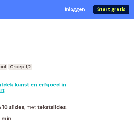
Inloggen
Start gratis
ool
Groep 1,2
tdek kunst en erfgoed in
rt
n
10 slides
,
met
tekstslides
.
min