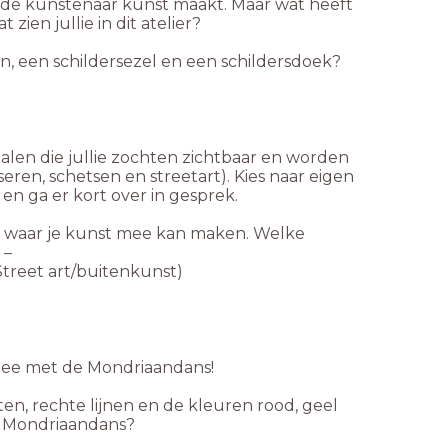
ar de kunstenaar kunst maakt. Maar wat heeft
ien jullie in dit atelier?
en, een schildersezel en een schildersdoek?
alen die jullie zochten zichtbaar en worden
en, schetsen en streetart). Kies naar eigen
 en ga er kort over in gesprek.
n waar je kunst mee kan maken. Welke
 –
treet art/buitenkunst)
 mee met de Mondriaandans!
ten, rechte lijnen en de kleuren rood, geel
de Mondriaandans?