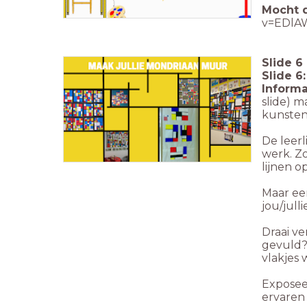
Mocht d
v=EDlA
Slide
6
Slide 6
Informa
slide) 
kunsten
De leerl
werk. Zo
lijnen o
Maar een
jou/jull
Draai ve
gevuld? 
vlakjes w
Exposeer
ervaren 