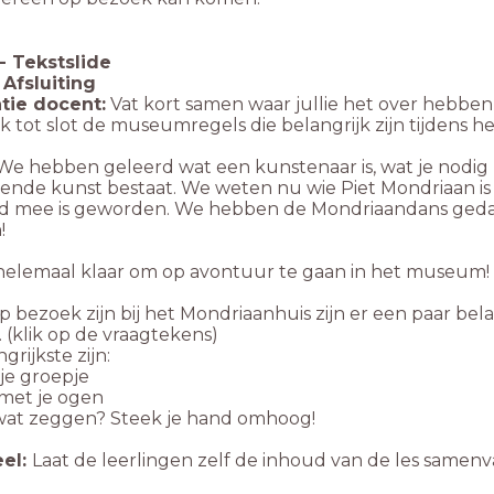
-
Tekstslide
 Afsluiting
tie docent:
Vat kort samen waar jullie het over hebben
 tot slot de museumregels die belangrijk zijn tijdens h
We hebben geleerd wat een kunstenaar is, wat je nodig
lende kunst bestaat. We weten nu wie Piet Mondriaan is 
 mee is geworden. We hebben de Mondriaandans gedan
!
n helemaal klaar om op avontuur te gaan in het museum!
p bezoek zijn bij het Mondriaanhuis zijn er een paar be
(klik op de vraagtekens)
grijkste zijn:
ij je groepje
 met je ogen
e wat zeggen? Steek je hand omhoog!
eel:
Laat de leerlingen zelf de inhoud van de les samen