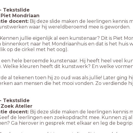
-
Tekstslide
: Piet Mondriaan
tie docent:
Bij deze slide maken de leerlingen kennis m
unstwerken waar hij wereldberoemd mee is geworden.
Kennen jullie eigenlijk al een kunstenaar? Dit is Piet Mon
 binnenkort naar het Mondriaanhuis en dat is het huis wa
(klik op de cirkel met het oog).
s een hele beroemde kunstenaar. Hij heeft heel veel ku
). Welke kleuren heeft dit kunstwerk? En welke vorme
rde al tekenen toen hij zo oud was als jullie! Later ging hi
rken aan mensen die het mooi vonden. Zo verdiende hij
-
Tekstslide
: Zoek Atelier
tie docent:
Bij deze slide maken de leerlingen kennis
 Geef de leerlingen een zoekopdracht mee. Kunnen zij al
en? Ga hierover in gesprek met elkaar en leg de begrip