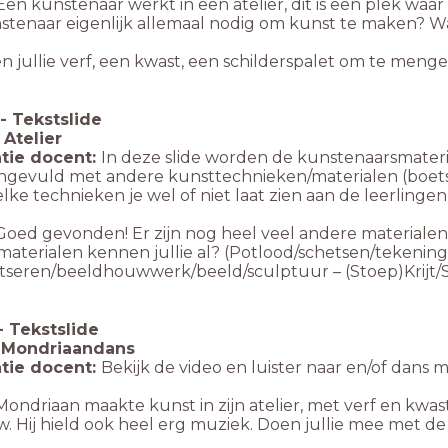
Een kunstenaar werkt in een atelier, dit is een plek wa
tenaar eigenlijk allemaal nodig om kunst te maken? Wat z
n jullie verf, een kwast, een schilderspalet om te meng
-
Tekstslide
 Atelier
tie docent:
In deze slide worden de kunstenaarsmateri
ngevuld met andere kunsttechnieken/materialen (boetser
ke technieken je wel of niet laat zien aan de leerlingen
oed gevonden! Er zijn nog heel veel andere materiale
aterialen kennen jullie al? (Potlood/schetsen/tekening
etseren/beeldhouwwerk/beeld/sculptuur – (Stoep)Krijt/S
-
Tekstslide
: Mondriaandans
tie docent:
Bekijk de video en luister naar en/of dans
ondriaan maakte kunst in zijn atelier, met verf en kwas
w. Hij hield ook heel erg muziek. Doen jullie mee met 