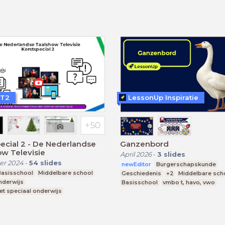
NT2
LessonUp Inspiratie
ecial 2 - De Nederlandse
Ganzenbord
w Televisie
April 2026
-
3
slides
r 2024
-
54
slides
newEditor
Burgerschapskunde
Basisschool
Middelbare school
Geschiedenis
+2
Middelbare sch
nderwijs
Basisschool
vmbo t, havo, vwo
et speciaal onderwijs