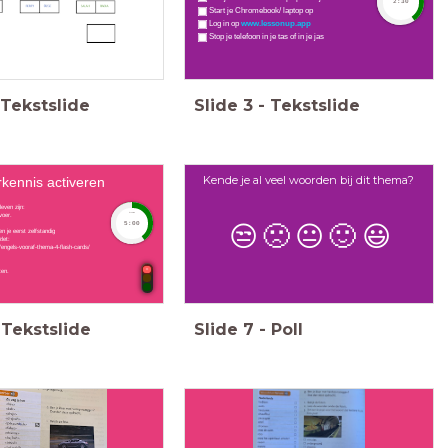
2:30
Start je Chromebook/ laptop op
Log in op
www.lessonup.app
Stop je telefoon in je tas of in je jas
Tekstslide
Slide
3
-
Tekstslide
Kende je al veel woorden bij dit thema?
kennis activeren
even zijn:
timer
voer.
5:00
😒
🙁
😐
🙂
😃
 je eerst zelfstandig
let:
/engels-vooraf-thema-4-flash-cards/
ten.
Tekstslide
Slide
7
-
Poll