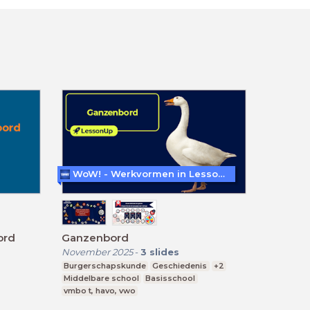
WoW! - Werkvormen in LessonUp
ord
Ganzenbord
November 2025
-
3
slides
Burgerschapskunde
Geschiedenis
+2
Middelbare school
Basisschool
vmbo t, havo, vwo