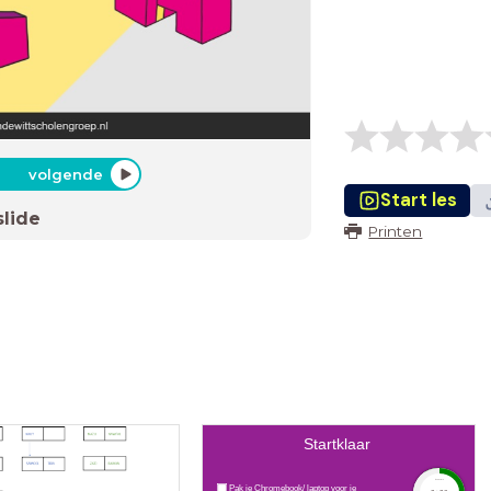
volgende
Start les
slide
Printen
Startklaar
timer
Pak je Chromebook/ laptop voor je