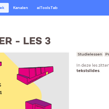
eek
Kanalen
aiToolsTab
R - LES 3
Studielessen
P
In deze les zitte
tekstslides
.
S
4