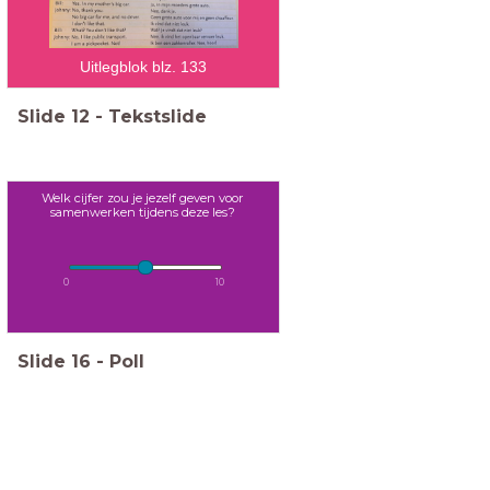
Uitlegblok blz. 133
Slide
12
-
Tekstslide
Welk cijfer zou je jezelf geven voor
samenwerken tijdens deze les?
0
10
Slide
16
-
Poll