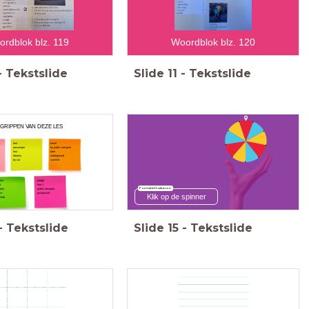
rdblok blz. 119
Woordblok blz. 120
-
Tekstslide
Slide
11
-
Tekstslide
GRIPPEN VAN DEZE LES
fast
travel
passenger
by public transport
fast
take
dreams
underground
by car
summer
ike
bridge
d
line 1
Formatief evalueren
utes
public transport
ce
pickpocket
Klik op de spinner
 stop
-
Tekstslide
Slide
15
-
Tekstslide