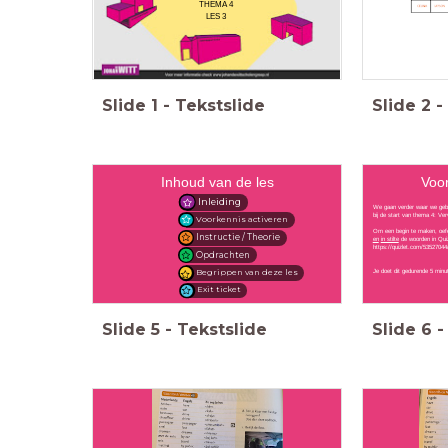
THEMA 4
LES 3
Slide
1
-
Tekstslide
Slide
2
-
Inhoud van de les
Voor
Inleiding
We gaan verder waar we gebl
bij de start van thema 4: Ver
Voorkennis activeren
Om een begin te maken, oefen
Instructie / Theorie
en
in stilte
de woorden in Quiz
https://quizlet.com/53527044
Opdrachten
Begrippen van deze les
Je doet dit gedurende 5 minu
Exit ticket
Slide
5
-
Tekstslide
Slide
6
-