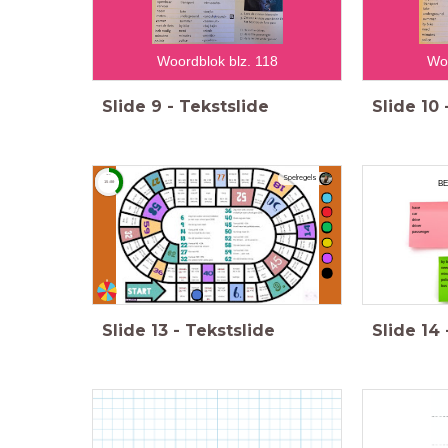
Woordblok blz. 118
Woo
Slide
9
-
Tekstslide
Slide
10
Spelregels
timer
BE
15:00
have
car
drive
driver
passenger
by b
nee
min
poli
bus
Slide
13
-
Tekstslide
Slide
14