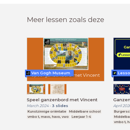
Meer lessen zoals deze
Van Gogh Museum
Lesso
Speel ganzenbord met Vincent
Ganzen
March 2024
-
3
slides
April 202
Kunstzinnige oriëntatie
Middelbare school
Burgers
vmbo t, mavo, havo, vwo
Leerjaar 1-4
Middelba
vmbo t, h