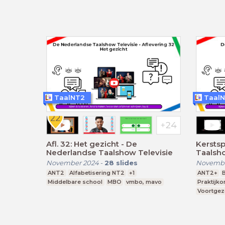
TaalNT2
Taal
Afl. 32: Het gezicht - De
Kerstsp
Nederlandse Taalshow Televisie
Taalsho
November 2024
-
28
slides
Novembe
ANT2
Alfabetisering NT2
+1
ANT2+
Middelbare school
MBO
vmbo, mavo
Praktijko
Voortgez