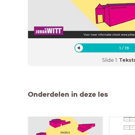
1
/
19
Slide
1
:
Tekst
Onderdelen in deze les
ENGELS