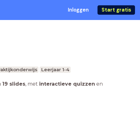
Inloggen
Start gratis
raktijkonderwijs
Leerjaar 1-4
n
19 slides
,
met
interactieve quizzen
en