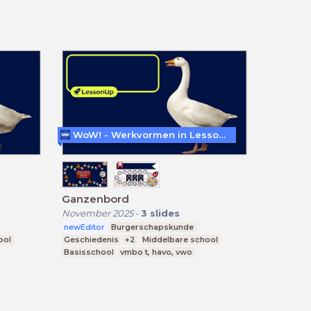
WoW! - Werkvormen in LessonUp
Ganzenbord
November 2025
-
3
slides
newEditor
Burgerschapskunde
ool
Geschiedenis
+2
Middelbare school
Basisschool
vmbo t, havo, vwo