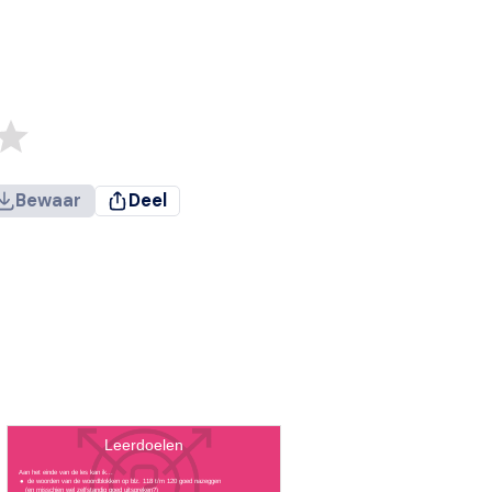
Bewaar
Deel
Leerdoelen
Aan het einde van de les kan ik...
de woorden van de woordblokken op blz. 118 t/m 120 goed nazeggen
(en misschien wel zelfstandig goed uitspreken?)