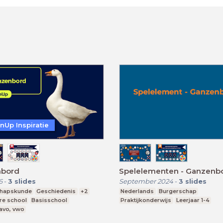
nUp Inspiratie
bord
Spelelementen - Ganzenb
6
-
3
slides
September 2024
-
3
slides
chapskunde
Geschiedenis
+2
Nederlands
Burgerschap
re school
Basisschool
Praktijkonderwijs
Leerjaar 1-4
avo, vwo