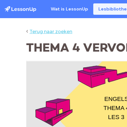
Wat is LessonUp
Lesbiblioth
‹
Terug naar zoeken
THEMA 4 VERVOE
ENGEL
THEMA 
LES 3