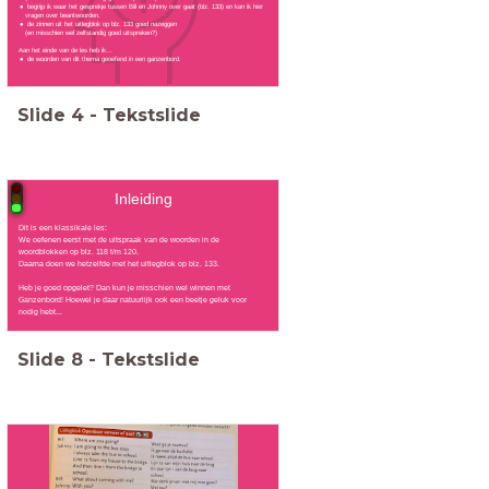
begrijp ik waar het gesprekje tussen Bill en Johnny over gaat (blz. 133) en kan ik hier
vragen over beantwoorden.
de zinnen uit het uitlegblok op blz. 133 goed nazeggen
(en misschien wel zelfstandig goed uitspreken?)
Aan het einde van de les heb ik...
de woorden van dit thema geoefend in een ganzenbord.
Slide
4
-
Tekstslide
Inleiding
Dit is een klassikale les:
We oefenen eerst met de uitspraak van de woorden in de
woordblokken op blz. 118 t/m 120.
Daarna doen we hetzelfde met het uitlegblok op blz. 133.
Heb je goed opgelet? Dan kun je misschien wel winnen met
Ganzenbord! Hoewel je daar natuurlijk ook een beetje geluk voor
nodig hebt...
Slide
8
-
Tekstslide