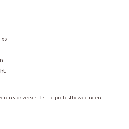
les:
n;
ht.
jfveren van verschillende protestbewegingen.