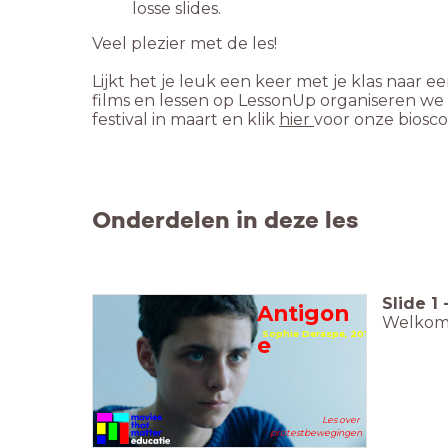
Lijkt het je leuk een keer met je klas naar
films en lessen op LessonUp organiseren we 
festival in maart en klik
hier
Onderdelen in deze les
Slide
1
Antigon
Welkom b
Sophie Deraspe, 2019
e
Les over
protestbewegingen