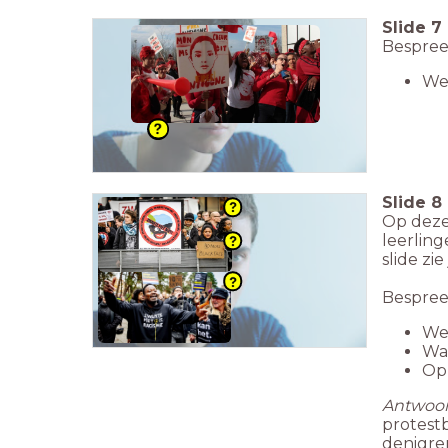
Slide
7
Bespree
We
Slide
8
Op deze
leerlin
slide zi
Bespree
Wel
Waa
Op
Antwoor
protestb
denigrer