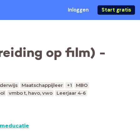
Inloggen
Start gratis
eiding op film) -
derwijs
Maatschappijleer
+1
MBO
ol
vmbo t, havo, vwo
Leerjaar 4-6
lmeducatie