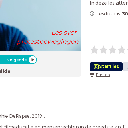
In deze les zitte
Lesduur is:
30
Les over
protestbewegingen
volgende
Start les
slide
Printen
phie DeRapse, 2019).
et filmeducatie en mensenrechten in de breedste zin. Fi