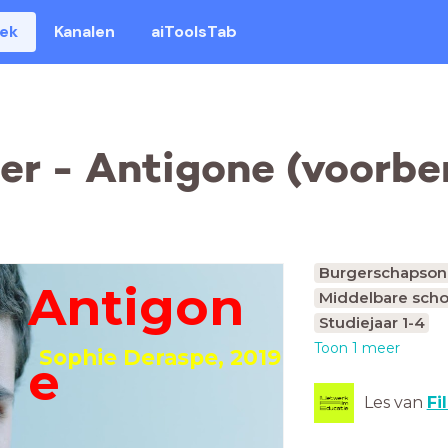
eek
Kanalen
aiToolsTab
r - Antigone (voorber
Burgerschapson
Antigon
Middelbare scho
Studiejaar 1-4
Toon 1 meer
Sophie Deraspe, 2019
e
Les van
Fi