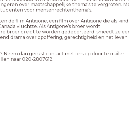
jongeren over maatschappelijke thema's te vergroten. M
n studenten voor mensenrechtenthema's.
ten de film Antigone, een film over Antigone die als kind
 Canada vluchtte. Als Antigone’s broer wordt
ere broer dreigt te worden gedeporteerd, smeedt ze ee
vend drama over opoffering, gerechtigheid en het leven
s? Neem dan gerust contact met ons op door te mailen
llen naar 020-2807612.