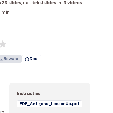
n
26 slides
,
met
tekstslides
en
3 videos
.
min
Bewaar
Deel
Instructies
PDF_Antigone_LessonUp.pdf
lm