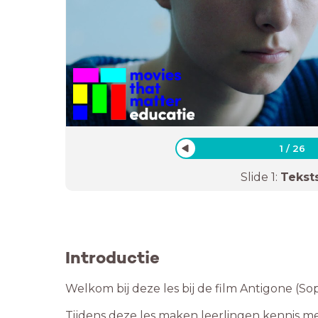
1
/
26
Slide
1
:
Tekst
Introductie
Welkom bij deze les bij de film Antigone (So
Tijdens deze les maken leerlingen kennis m