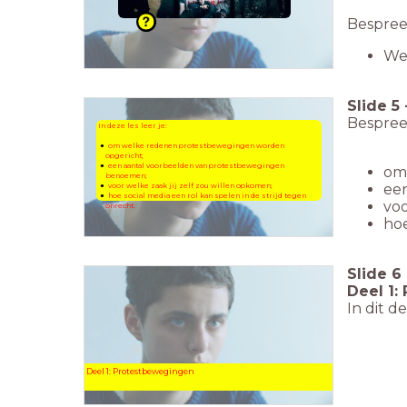
Bespree
We
Slide
5
Bespree
In deze les leer je:
om welke redenen protestbewegingen worden
opgericht;
een aantal voorbeelden van protestbewegingen
om
benoemen;
ee
voor welke zaak jij zelf zou willen opkomen;
hoe social media een rol kan spelen in de strijd tegen
voo
onrecht.
hoe
Slide
6
Deel 1:
In dit d
Deel 1: Protestbewegingen