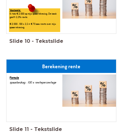
Voorbeeld:
Ik heb € 2.000 op mijn spaarrekening. De bank
geeft 3,5% rente.
€ 2.000 : 100 x 3,5 = € 70 aan rente over mijn
spaarrekening.
Slide
10
-
Tekstslide
Berekening rente
Formule
spaarbedrag : 100 x rentepercentage
Slide
11
-
Tekstslide