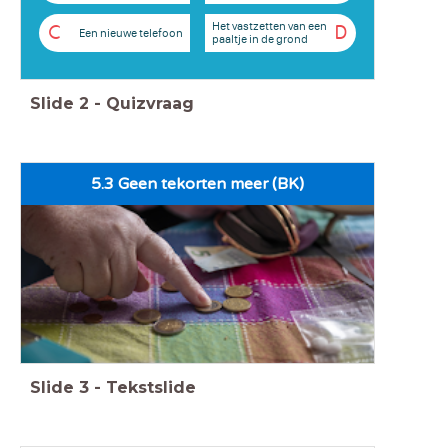
Het vastzetten van een
C
D
Een nieuwe telefoon
paaltje in de grond
Slide
2
-
Quizvraag
5.3 Geen tekorten meer (BK)
Slide
3
-
Tekstslide