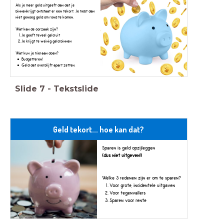
Als je meer geld uitgeeft dan dat je
binnenkrijgt ontstaat er een tekort. Je hebt dan
niet genoeg geld om rond te komen.
Wat kan de oorzaak zijn?
Je geeft teveel geld uit
Je krijgt te weinig geld binnen
Wat kun je hieraan doen?
Budgetteren!
Geld dat overblijft apart zetten.
Slide
7
-
Tekstslide
Geld tekort... hoe kan dat?
Sparen is geld opzijleggen
(dus niet uitgeven!)
Welke 3 redenen zijn er om te sparen?
Voor grote, incidentele uitgaven
Voor tegenvallers
Sparen voor rente