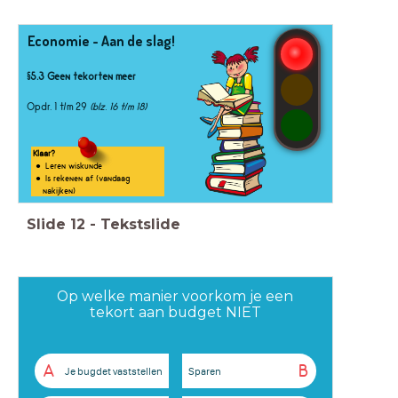
Economie -
Aan de slag!
§5.3 Geen tekorten meer
Opdr. 1 t/m 29
(blz. 16 t/m 18)
Klaar?
Leren wiskunde
Is rekenen af (vandaag
nakijken)
Slide
12
-
Tekstslide
Op welke manier voorkom je een
tekort aan budget NIET
A
B
Je bugdet vaststellen
Sparen