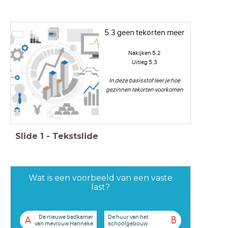
5.3 geen tekorten meer
Nakijken 5.2
Uitleg 5.3
In deze basisstof leer je hoe
gezinnen tekorten voorkomen
Slide
1
-
Tekstslide
Wat is een voorbeeld van een vaste
last?
De nieuwe badkamer
De huur van het
A
B
van mevrouw Hanneke
schoolgebouw