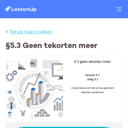
‹
Terug naar zoeken
§5.3 Geen tekorten meer
5.3 geen tekorten meer
Nakijken 5.2
Uitleg 5.3
In deze basisstof leer je hoe gezinnen
tekorten voorkomen