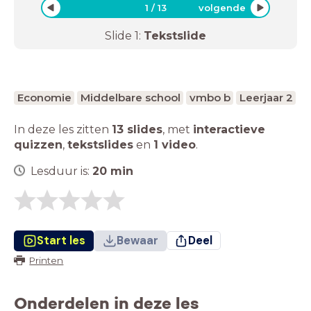
1
/
13
volgende
Slide
1
:
Tekstslide
Economie
Middelbare school
vmbo b
Leerjaar 2
In deze les zitten
13 slides
,
met
interactieve
quizzen
,
tekstslides
en
1 video
.
Lesduur is:
20
min
Start les
Bewaar
Deel
Printen
Onderdelen in deze les