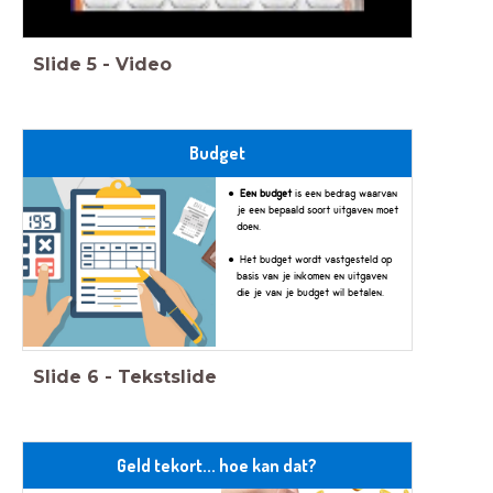
Slide
5
-
Video
Budget
Een budget
is een bedrag waarvan
je een bepaald soort uitgaven moet
doen.
Het budget wordt vastgesteld op
basis van je inkomen en uitgaven
die je van je budget wil betalen.
Slide
6
-
Tekstslide
Geld tekort... hoe kan dat?