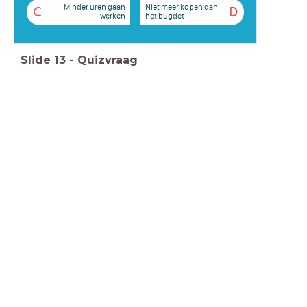
Minder uren gaan
Niet meer kopen dan
C
D
werken
het bugdet
Slide
13
-
Quizvraag