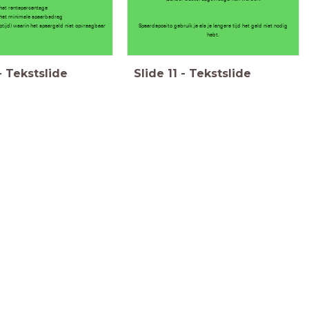
 het rentepercentage
 het minimale spaarbedrag
optijd) waarin het spaargeld niet opvraagbaar
Spaardeposito gebruik je als je langere tijd het geld niet nodig
hebt.
-
Tekstslide
Slide
11
-
Tekstslide