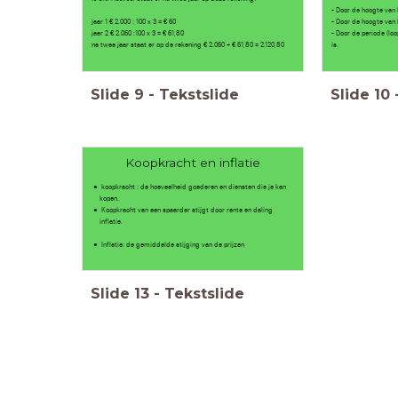
- Door de hoogte van
jaar 1 € 2.000 : 100 x 3 = € 60
- Door de hoogte van
jaar 2 € 2.060 :100 x 3 = € 61,80
- Door de periode (lo
na twee jaar staat er op de rekening € 2.060 + € 61,80 = 2.120,80
is.
Slide
9
-
Tekstslide
Slide
10
Koopkracht en inflatie
koopkracht : de hoeveelheid goederen en diensten die je kan
kopen.
Koopkracht van een spaarder stijgt door rente en daling
inflatie.
Inflatie: de gemiddelde stijging van de prijzen
Slide
13
-
Tekstslide