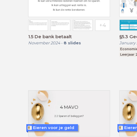
1.5 De bank betaalt
§5.3 Ge
November 2024
-
8
slides
January 
Economi
Leerjaar 
Eieren voor je geld
Eiere