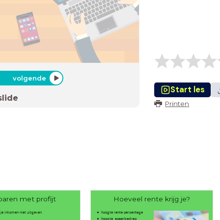
volgende
Start les
slide
Printen
paren met profijt
Hoeveel rente krijg je?
 je inkomen niet uitgeven
hoogte rente percentage
hoogte spaarbedrag