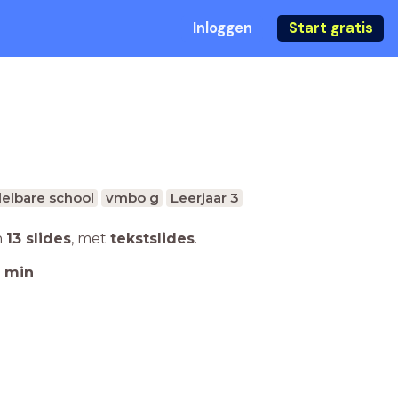
Inloggen
Start gratis
elbare school
vmbo g
Leerjaar 3
n
13 slides
,
met
tekstslides
.
min