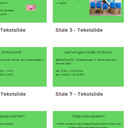
tieven =
looptijd
llers opvangen
 groeit
Tekstslide
Slide
3
-
Tekstslide
Antwoord
samengestelde interest
euro op een rekening. Het rentepercentage is
Spaarbedrag € 20,-- rentepercentage 2 %. Hoeveel geld heb ik
dan over 2 jaar?
0 x 1 = € 12
jaar 1: € 20,- x 1,02 = € 20,40
0 x 2 = € 24
jaar 2: € 20,40 x 1,02 = € 20,81
Tekstslide
Slide
7
-
Tekstslide
Spaarvormen
Depositosparen
en van elkaar:
= Manier van sparen waarbij spaargeld gedurende de looptijd niet
(zonder boete) opgevraagd kan worden.