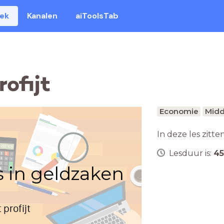
eek
Kanalen
aiToolsTab
rofijt
Economie
Midd
In deze les zitte
Lesduur is:
45
s in geldzaken
profijt