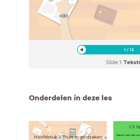
1
/
13
Slide
1
:
Tekst
Onderdelen in deze les
2.3 S
Sparen = een deel van
Hoofdstuk 2 Thuis in geldzaken