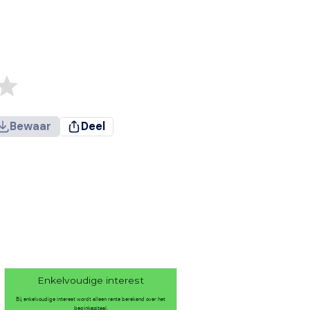
Bewaar
Deel
Enkelvoudige interest
Bij enkelvoudige interest wordt alleen rente berekend over het
beginkapitaal.