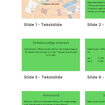
Spaardoelen/spaarmo
2.3 Sparen met profijt
1) Doel- grote uitgave
2) Voorzorg- tegenva
3) Rente- je vermogen
Slide
1
-
Tekstslide
Slide
2
-
Enkelvoudige interest
Kees-Jan stort 1.200 euro op een rekening. Het rentepercentage is
Kees-Jan stort 1.200 
2%. Hoeveel rente ontvangt hij in 1 jaar ? Hoeveel rente ontvangt
2%.
hij in 2 jaar?
jaar 1 € 1.200 : 10
jaar 2 € 1.200 : 10
Slide
5
-
Tekstslide
Slide
6
-
Antwoord
Sofie stort 2.000 euro op een spaarrekening. Het rentepercentage
Spaarvormen verschill
is 3%. Hoeveel staat er na twee jaar op deze rekening?