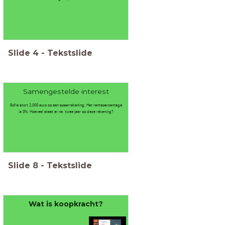
Slide
4
-
Tekstslide
Samengestelde interest
Sofie stort 2.000 euro op een spaarrekening. Het rentepercentage
is 3%. Hoeveel staat er na twee jaar op deze rekening?
Slide
8
-
Tekstslide
Wat is koopkracht?