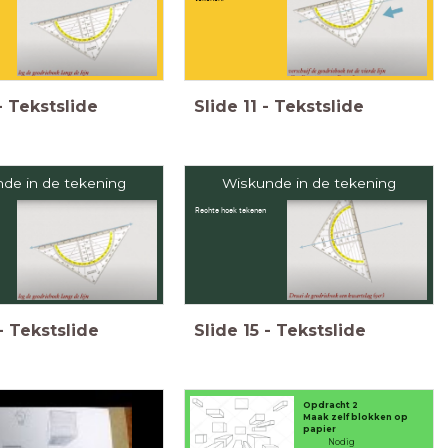
-
Tekstslide
Slide
11
-
Tekstslide
de in de tekening
Wiskunde in de tekening
Rechte hoek tekenen
-
Tekstslide
Slide
15
-
Tekstslide
Opdracht 2
Maak zelf blokken op
papier
Nodig