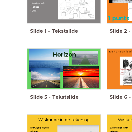
- Geodriehoek
- Potlood
- Gum
1 punts
Slide
1
-
Tekstslide
Slide
2
-
De horizon is a
Horizon
Slide
5
-
Tekstslide
Slide
6
-
Wiskunde in de tekening
Wiskun
Evenwijdige lijnen
Evenwijdige lijnen
tekenen.
tekenen.