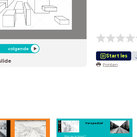
volgende
Start les
slide
Printen
Perspectief
Wat ga je leren?