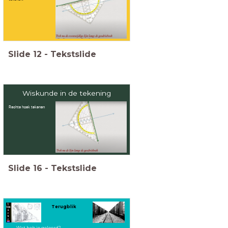
Slide
12
-
Tekstslide
Wiskunde in de tekening
Rechte hoek tekenen
Slide
16
-
Tekstslide
Terugblik