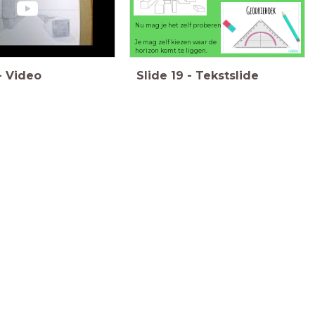
:
Nu mag je het zelf proberen.
Je mag zelf kiezen waar de
horizon komt te liggen.
-
Video
Slide
19
-
Tekstslide