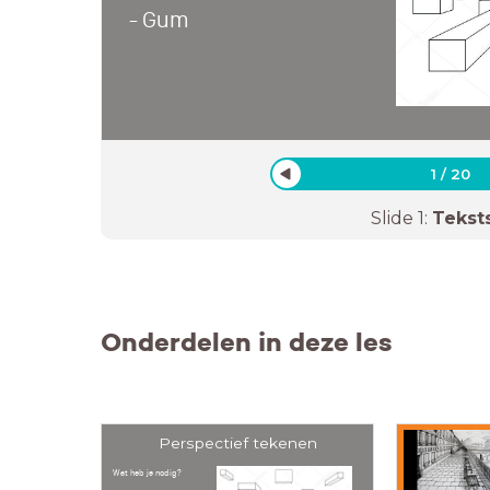
- Gum
1
/
20
Slide
1
:
Tekst
Onderdelen in deze les
Perspectief tekenen
Wat heb je nodig?