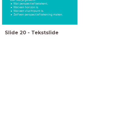
Wat heb je geleerd?
Wat perspectief betekent.
Wat een horizon is.
Wat een vluchtpunt is.
Zelf een perspectief tekening maken.
Slide
20
-
Tekstslide