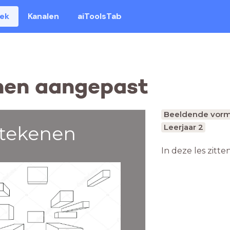
eek
Kanalen
aiToolsTab
nen aangepast
Beeldende vorm
 tekenen
Leerjaar 2
In deze les zitte