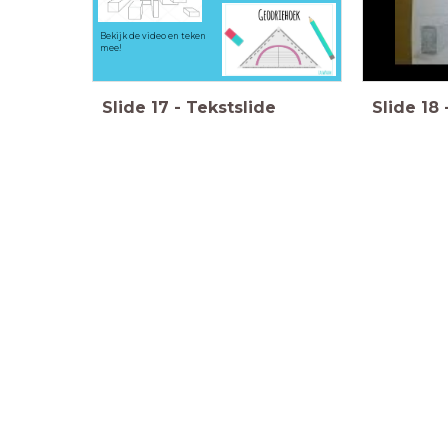
:
Bekijk de video en teken
mee!
Slide
17
-
Tekstslide
Slide
18