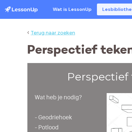
Wat is LessonUp
Lesbiblioth
‹
Terug naar zoeken
Perspectief teke
Perspectief
Wat heb je nodig?
- Geodriehoek
- Potlood