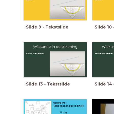
Slide
9
-
Tekstslide
Slide
10
Wiskunde in de tekening
Wiskun
Rechte hoek tekenen
Rechte hoek tekenen
Slide
13
-
Tekstslide
Slide
14
Opdracht 1
4 Blokken in perspectief.
Nodig