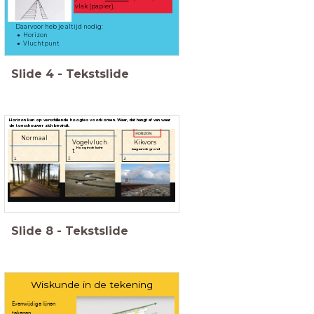
vlak (papier).
Daarvoor heb je altijd nodig:
Horizon
Vluchtpunt
Slide
4
-
Tekstslide
Horizon kan op verschillende hoogtes voorkomen. Waar, dat hangt af van waar
de toeschouwer zich bevindt.
Normaal
Vogelvluch
Kikvors
Hoog in de lucht
t
Laag aan de grond
Slide
8
-
Tekstslide
Wiskunde in de tekening
Evenwijdige lijnen
tekenen.