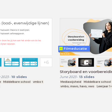
Filmeducatie
Storyboard en voorbereid
 2023
-
10
slides
June 2023
-
13
slides
e
Middelbare school
vmbo t
Mediawijsheid
Middelbare school
vmbo, mavo, havo, vwo
Leerjaar 1