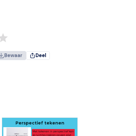
Bewaar
Deel
Perspectief tekenen
Met tekenen in perspectief kan
je ruimte
creëren
op een plat