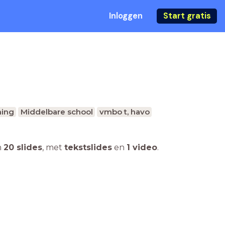
Inloggen
Start gratis
ing
Middelbare school
vmbo t, havo
n
20 slides
,
met
tekstslides
en
1 video
.