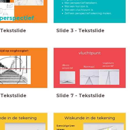
Wat perspectief betekent.
Wat een horizon is.
Wat een vluchtpunt is.
Zelf een perspectief tekening maken.
 perspectief
Tekstslide
Slide
3
-
Tekstslide
ltijd op ooghoogte!!
vluchtpunt
Vogelvlucht
Kikvors
perspectief
Normaal
perspectief
Tekstslide
Slide
7
-
Tekstslide
de in de tekening
Wiskunde in de tekening
Evenwijdige lijnen
tekenen.