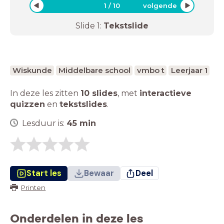
1
/
10
volgende
Slide
1
:
Tekstslide
Wiskunde
Middelbare school
vmbo t
Leerjaar 1
In deze les zitten
10 slides
,
met
interactieve
quizzen
en
tekstslides
.
Lesduur is:
45
min
Start les
Bewaar
Deel
Printen
Onderdelen in deze les