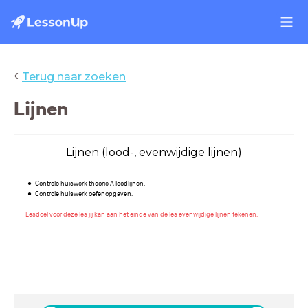
‹
Terug naar zoeken
Lijnen
Lijnen (lood-, evenwijdige lijnen)
Controle huiswerk theorie A loodlijnen.
Controle huiswerk oefenopgaven.
Lesdoel voor deze les jij kan aan het einde van de les evenwijdige lijnen tekenen.