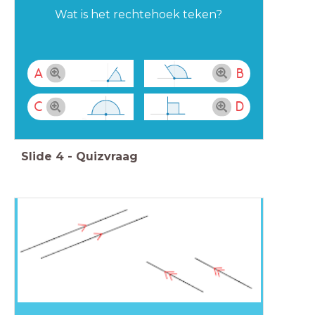
Wat is het rechtehoek teken?
A
B
C
D
Slide
4
-
Quizvraag