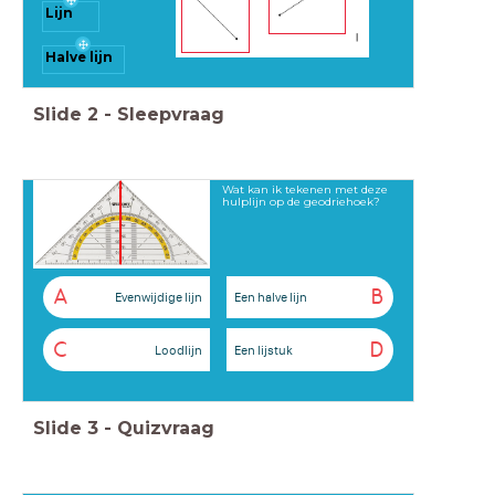
Lijn
Halve lijn
Slide
2
-
Sleepvraag
Wat kan ik tekenen met deze
hulplijn op de geodriehoek?
A
B
Evenwijdige lijn
Een halve lijn
C
D
Loodlijn
Een lijstuk
Slide
3
-
Quizvraag