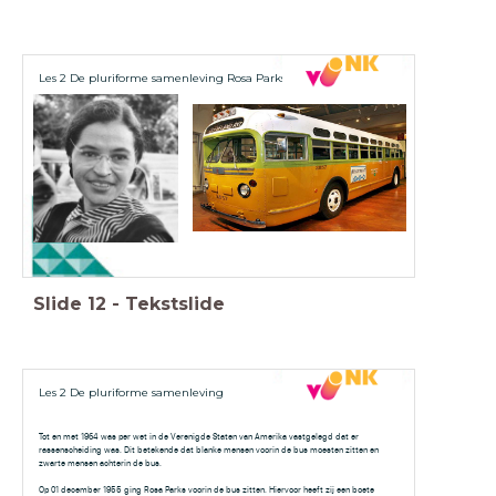
Les 2 De pluriforme samenleving Rosa Parks
Slide
12
-
Tekstslide
Les 2 De pluriforme samenleving
Tot en met 1964 was per wet in de Verenigde Staten van Amerika vastgelegd dat er
rassenscheiding was. Dit betekende dat blanke mensen voorin de bus moesten zitten en
zwarte mensen achterin de bus.
Op 01 december 1955 ging Rosa Parks voorin de bus zitten. Hiervoor heeft zij een boete