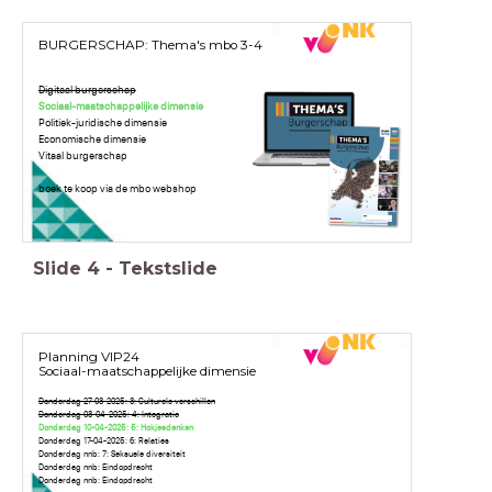
BURGERSCHAP: Thema's mbo 3-4
Digitaal burgerschap
Sociaal-maatschappelijke dimensie
Politiek-juridische dimensie
Economische dimensie
Vitaal burgerschap
boek te koop via de mbo webshop
Slide
4
-
Tekstslide
Planning VIP24
Sociaal-maatschappelijke dimensie
Donderdag 27-03-2025: 3: Culturele verschillen
Donderdag 03-04-2025: 4: Integratie
Donderdag 10-04-2025: 5: Hokjesdenken
Donderdag 17-04-2025: 6: Relaties
Donderdag nnb: 7: Seksuele diversiteit
Donderdag nnb: Eindopdracht
Donderdag nnb: Eindopdracht