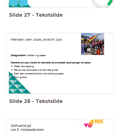
Slide
27
-
Tekstslide
Mensen zien zoals ze écht zijn
Categoriseren
: Indelen in groepen.
Manieren om jouw inzicht te verbreden en je oordeel nauwkeuriger te maken:
Wees nieuwsgierig.
Pas op met conclusies over een hele groep.
Zoek naar overeenkomsten met andere groepen.
Think global.
Slide
28
-
Tekstslide
Zelfwerktijd
Les 5: Hokjesdenken