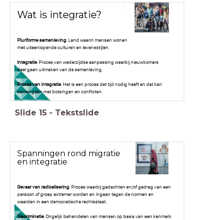
Wat is integratie?
Pluriforme samenleving
: Land waarin mensen wonen
met uiteenlopende culturen en levensstijlen.
Integratie
: Proces van wederzijdse aanpassing waarbij nieuwkomers
deel gaan uitmaken van de samenleving.
Proces van integratie
: Het is een proces dat tijd nodig heeft en dat kan
samengaan met botsingen en conflicten.
Slide
15
-
Tekstslide
Spanningen rond migratie
en integratie
Gevaar van radicalisering
: Proces waarbij gedachten en/of gedrag van een
persoon of groep extremer worden en ingaan tegen de normen en
waarden in een democratische rechtsstaat.
Discriminatie
: Ongelijk behandelen van mensen op basis van een kenmerk