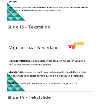
gekregen.
Mede door een boycot van zwarte mensen die de bus niet meer wilden nemen maar naar het
werk liepen is de rassenscheiding in de VS afgeschaft in 1964
Slide
13
-
Tekstslide
Migraties naar Nederland
Migratieachtergrond
: Als een persoon zelf of als ten minste één van zijn of
haar ouders in het buitenland is geboren.
Vluchtelingen
: Iemand die vlucht voor oorlogsgeweld of omdat hij vervolgd
wordt vanwege zijn geloof, politieke overtuiging of seksuele geaardheid.
Asiel
: Bescherming in een ander land, voor iemand die gevlucht is.
Slide
14
-
Tekstslide