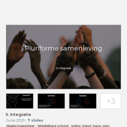
5. Integratie
June 2025
-
7
slides
Maatschappijleer
Middelbare school
vmbo, mavo, havo, vwo