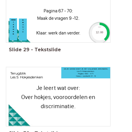
Pagina 67 - 70:
Maak de vragen 9 -12.
casus
7
1
8
2
9
3
10
timer
4
11
Klaar: werk dan verder.
5
12
12:00
6
Slide
29
-
Tekstslide
DEZE WEEK MOET JE HET VOLGENDE AFRONDEN:
Les 5: Hokjesdenken:
Terugblik
Pagina: 460 - 471
Casus + opdracht 01 - 12
Les 5: Hokjesdenken
Je leert wat over:
Over hokjes, vooroordelen en
discriminatie.