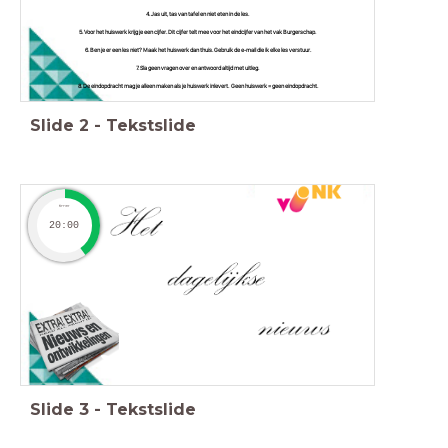
4. Jas uit, tas van tafel en niet eten in de les.
5. Voor het huiswerk krijg je een cijfer. Dit cijfer telt mee voor het eindcijfer van het vak Burgerschap.
6. Ben je er een les niet? Maak het huiswerk dan thuis. Gebruik de e-mail die ik elke les verstuur.
7. Sla geen vragen over en antwoord altijd met uitleg.
8. De eindopdracht mag je alleen maken als je huiswerk inlevert. Geen huiswerk = geen eindopdracht.
Slide
2
-
Tekstslide
timer
20:00
Slide
3
-
Tekstslide