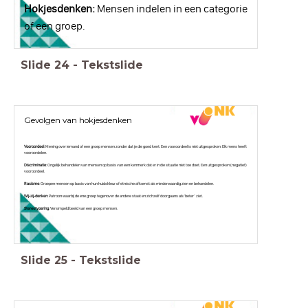
Hokjesdenken:
Mensen indelen in een categorie
of een groep.
Slide
24
-
Tekstslide
Gevolgen van hokjesdenken
Vooroordeel
: Mening over iemand of een groep mensen zonder dat je die goed kent. Een vooroordeel is niet uitgesproken. Elk mens heeft
vooroordelen.
Discriminatie
: Ongelijk behandelen van mensen op basis van een kenmerk dat er in die situatie niet toe doet. Een uitgesproken (negatief)
vooroordeel.
Racisme
: Groepen mensen op basis van hun huidskleur of etnische afkomst als minderwaardig zien en behandelen.
Wij-zij-denken
: Patroon waarbij de ene groep tegenover de andere staat en zichzelf doorgaans als ‘beter’ ziet.
Stereotypering
: Versimpeld beeld van een groep mensen.
Slide
25
-
Tekstslide