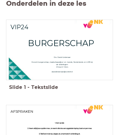
Onderdelen in deze les
VIP24
BURGERSCHAP
Drs. David Lindenaar
Docent burgerschap, maatschappijleer en -kunde, Nederlands en LOB bij
de afdelingen:
Zorg en Vavo.
david.lindenaar@vonknh.nl
Slide
1
-
Tekstslide
AFSPRAKEN
1. Kom op tijd.
2. Neem altijd jouw spullen mee. Je neemt elke les een opgeladen laptop, boek en pen mee.
3. Telefoon in de tas, dopjes uit, smartwatch verbinding uit.