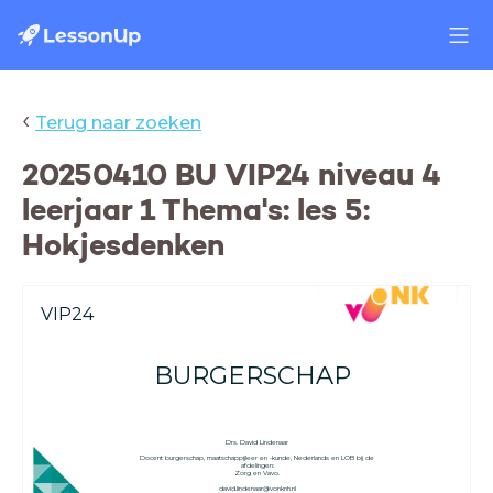
‹
Terug naar zoeken
20250410 BU VIP24 niveau 4
leerjaar 1 Thema's: les 5:
Hokjesdenken
VIP24
BURGERSCHAP
Drs. David Lindenaar
Docent burgerschap, maatschappijleer en -kunde, Nederlands en LOB bij de
afdelingen:
Zorg en Vavo.
david.lindenaar@vonknh.nl