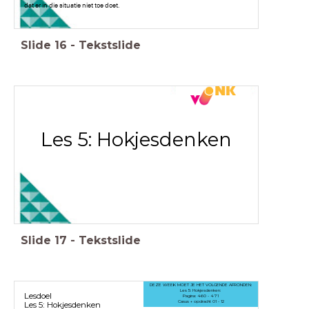
dat er in die situatie niet toe doet.
Slide
16
-
Tekstslide
Les 5: Hokjesdenken
Slide
17
-
Tekstslide
DEZE WEEK MOET JE HET VOLGENDE AFRONDEN:
Les 5: Hokjesdenken:
Lesdoel
Pagina: 460 - 471
Casus + opdracht 01 - 12
Les 5: Hokjesdenken