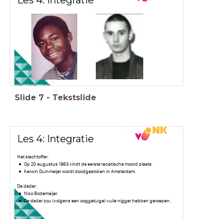
Les 4: Integratie
Slide
7
-
Tekstslide
Les 4: Integratie
Het slachtoffer:
Op 20 augustus 1983 vindt de eerste racistische moord plaats.
Kerwin Duinmeijer wordt doodgestoken in Amsterdam.
De dader:
Nico Bodemeijer.
De dader zou (volgens een ooggetuige) vuile nigger hebben geroepen.