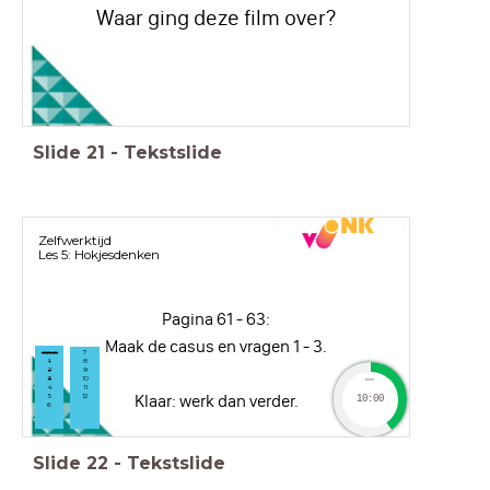
Waar ging deze film over?
Slide
21
-
Tekstslide
Zelfwerktijd
Les 5: Hokjesdenken
Pagina 61 - 63:
Maak de casus en vragen 1 - 3.
casus
7
1
8
2
9
3
10
timer
4
11
Klaar: werk dan verder.
5
12
10:00
6
Slide
22
-
Tekstslide