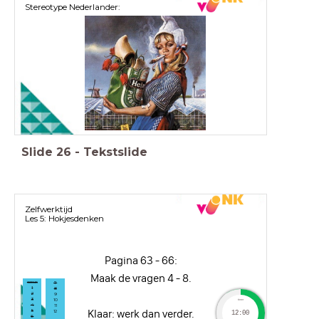
Stereotype Nederlander:
Slide
26
-
Tekstslide
Zelfwerktijd
Les 5: Hokjesdenken
Pagina 63 - 66:
Maak de vragen 4 - 8.
casus
7
1
8
2
9
3
10
timer
4
11
Klaar: werk dan verder.
5
12
12:00
6