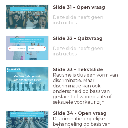
Slide
31
-
Open vraag
Wie is jouw rolmodel?
Wie is jouw rolmodel?
Deze slide heeft geen
instructies
Slide
32
-
Quizvraag
Een ongelijke behandeling van mannen en
Een ongelijke behandeling van mannen en vrouwen is een vorm van
vrouwen is een vorm van:
Deze slide heeft geen
A
B
Discriminatie
Racisme
instructies
Slide
33
-
Tekstslide
Discriminati
e
Racisme is dus een vorm van
Onderscheid op basis
discriminatie. Maar
van kenmerken die er
niet toe doen.
discriminatie kan ook
onderscheid op basis van
geslacht of woonplaats of
seksuele voorkeur zijn.
Slide
34
-
Open vraag
Bedenk zelf een voorbeeld van discriminatie en
zelBedenk een voorbeeld van discriminatie en een voorbeeld van racisme.
een voorbeeld van racisme.
Discriminatie: ongelijke
behandeling op basis van