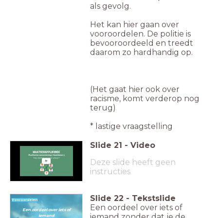
als gevolg.
Het kan hier gaan over
vooroordelen. De politie is
bevooroordeeld en treedt
daarom zo hardhandig op.
(Het gaat hier ook over
racisme, komt verderop nog
terug)
* lastige vraagstelling
Slide
21
-
Video
Deze slide heeft geen
instructies
Slide
22
-
Tekstslide
Vooroordelen
Een oordeel over iets of
Een oordeel over iets of
iemand zonder dat je de
iemand