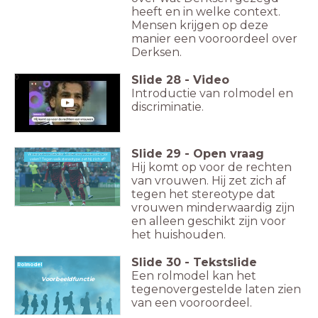
heeft en in welke context.
Mensen krijgen op deze
manier een vooroordeel over
Derksen.
Slide
28
-
Video
0
Introductie van rolmodel en
discriminatie.
Slide
29
-
Open vraag
Waarom is voetballer Salah een voorbeeld voor
Waarom is voetballer Salah een rolmodel? Tegen welk stereotype zet hij zich af?
velen? Tegen welk stereotype zet hij zich af?
Hij komt op voor de rechten
van vrouwen. Hij zet zich af
tegen het stereotype dat
vrouwen minderwaardig zijn
en alleen geschikt zijn voor
het huishouden.
Slide
30
-
Tekstslide
Rolmodel
Een rolmodel kan het
Voorbeeldfunctie
tegenovergestelde laten zien
van een vooroordeel.