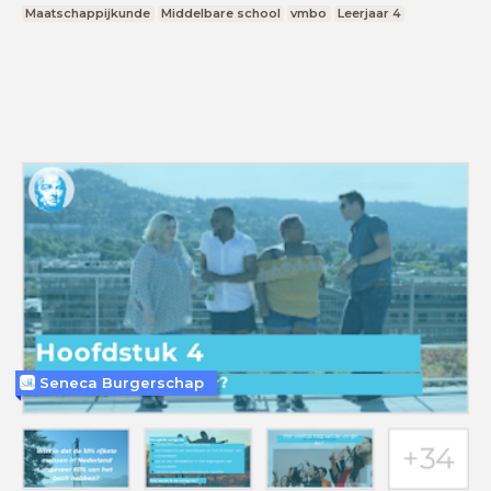
Maatschappijkunde
Middelbare school
vmbo
Leerjaar 4
Seneca Burgerschap