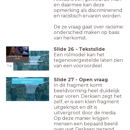
en daarmee kan deze
opmerking als discriminerend
en racistisch ervaren worden.
De ze vraag gaat over racisme:
onderscheid maken op basis
van herkomst.
Slide
26
-
Tekstslide
Een rolmodel kan het
Racisme
03:26
tegenovergestelde laten zien
Onderscheid op basis
van herkomst.
van een vooroordeel.
Slide
27
-
Open vraag
Welke rol speelt beeldvorming in
Welke rol speelt beeldvorming in dit fragment?
dit fragment?
In dit fragment komt
beeldvorming heel duidelijk
naar voren. Derksen zegt het
zelf, er is een klein fragment
uitgeknipt en dit is
uitvergroot door de media.
Op deze manier krijgen
mensen een bepaald beeld
over wat Derksen gezegd