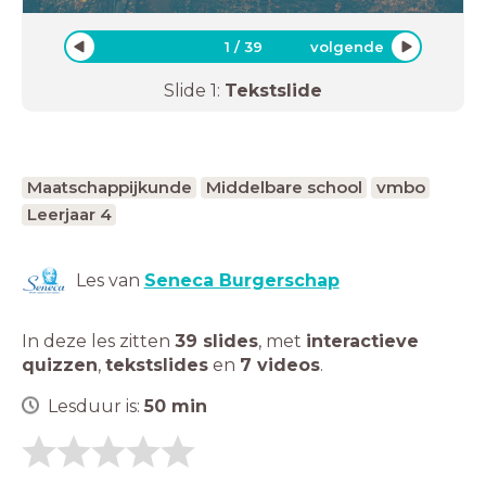
1
/
39
volgende
Slide
1
:
Tekstslide
Maatschappijkunde
Middelbare school
vmbo
Leerjaar 4
Les van
Seneca Burgerschap
In deze les zitten
39 slides
,
met
interactieve
quizzen
,
tekstslides
en
7 videos
.
Lesduur is:
50
min