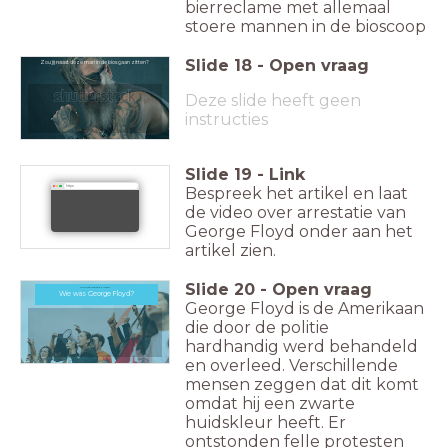
bierreclame met allemaal
stoere mannen in de bioscoop
Slide
18
-
Open vraag
Zou jij naast deze man in de bios gaan zitten?
Deze slide heeft geen
instructies
Slide
19
-
Link
Bespreek het artikel en laat
https:
de video over arrestatie van
George Floyd onder aan het
artikel zien.
Slide
20
-
Open vraag
Wie was George Floyd?
Wie was George Floyd?
George Floyd is de Amerikaan
die door de politie
hardhandig werd behandeld
en overleed. Verschillende
mensen zeggen dat dit komt
omdat hij een zwarte
huidskleur heeft. Er
ontstonden felle protesten