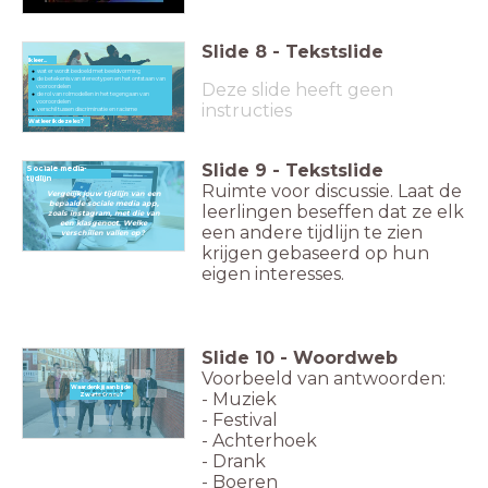
Slide
8
-
Tekstslide
Ik leer...
wat er wordt bedoeld met beeldvorming
de betekenis van stereotypen en het ontstaan van
Deze slide heeft geen
vooroordelen
de rol van rolmodellen in het tegengaan van
vooroordelen
instructies
verschil tussen discriminatie en racisme
Wat leer ik deze les?
Slide
9
-
Tekstslide
Sociale media-
tijdlijn
Ruimte voor discussie. Laat de
Vergelijk jouw tijdlijn van een
bepaalde sociale media app,
leerlingen beseffen dat ze elk
zoals instagram, met die van
een klasgenoot. Welke
een andere tijdlijn te zien
verschillen vallen op?
krijgen gebaseerd op hun
eigen interesses.
Slide
10
-
Woordweb
Voorbeeld van antwoorden:
Waar denk jij aan bij de
- Muziek
Waar denk jij aan bij de
Zwarte Cross?
Zwarte Cross?
- Festival
- Achterhoek
- Drank
- Boeren