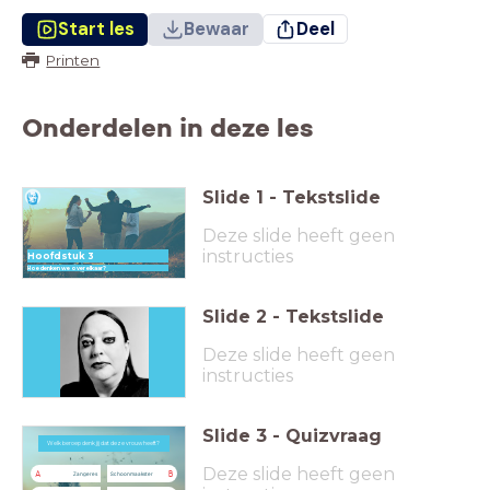
Start les
Bewaar
Deel
Printen
Onderdelen in deze les
Slide
1
-
Tekstslide
Deze slide heeft geen
instructies
Hoofdstuk 3
Hoe denken we over elkaar?
Slide
2
-
Tekstslide
Deze slide heeft geen
instructies
Slide
3
-
Quizvraag
Welk beroep denk jij dat deze vrouw heeft?
Welk beroep denk jij dat deze vrouw heeft?
Deze slide heeft geen
A
B
Zangeres
Schoonmaakster