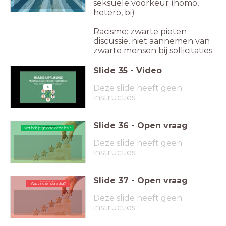
seksuele voorkeur (homo,
hetero, bi)
Racisme: zwarte pieten
discussie, niet aannemen van
zwarte mensen bij sollicitaties
Slide
35
-
Video
Deze slide heeft geen
instructies
Slide
36
-
Open vraag
Wat heb je geleerd deze les?
Wat heb je geleerd deze les?
Deze slide heeft geen
instructies
Slide
37
-
Open vraag
Wat vind je nog lastig?
Wat vind je nog lastig?
Deze slide heeft geen
instructies