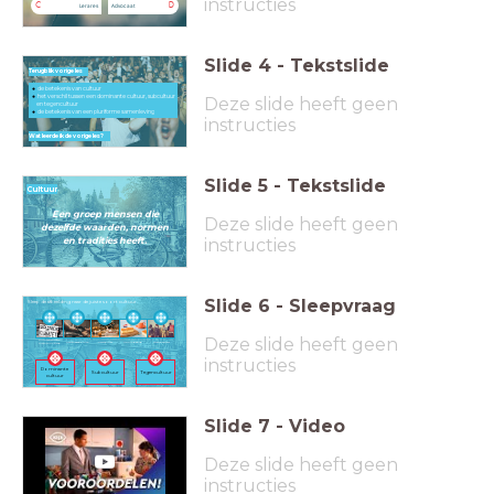
instructies
C
D
Lerares
Advocaat
Slide
4
-
Tekstslide
Terugblik vorige les
de betekenis van cultuur
het verschil tussen een dominante cultuur, subcultuur
Deze slide heeft geen
en tegencultuur
de betekenis van een pluriforme samenleving
instructies
Wat leerde ik de vorige les?
Slide
5
-
Tekstslide
Cultuur
Een groep mensen die
Deze slide heeft geen
dezelfde waarden, normen
instructies
en tradities heeft.
Slide
6
-
Sleepvraag
Sleep de afbeelding naar de juiste soort cultuur.
Deze slide heeft geen
Klimaatactiviste
Getatoëerde man
Kerstdiner
Koningsdag
Backpackers
Greta Thunberg
instructies
Dominante
Subcultuur
Tegencultuur
cultuur
Slide
7
-
Video
Deze slide heeft geen
instructies