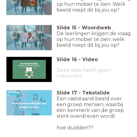
op hun mobiel te zien: Welk
Welke indruk krijg jij bij
deze persoon?
beeld roept dit bij jou op?
Slide
15
-
Woordweb
De leerlingen krijgen de vraag
op hun mobiel te zien: welk
Welke indruk krijg jij bij
deze persoon?
beeld roept dit bij jou op?
Slide
16
-
Video
Deze slide heeft geen
instructies
Slide
17
-
Tekstslide
Stereotyp
e
Een vaststaand beeld over
een groep mensen, waarbij
Vaststaand beeld over een
groep mensen.
één kenmerk van de groep
sterk overdreven wordt.
hoe duidden??