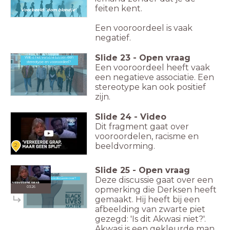
feiten kent.
Voorbeeld: 'dom blondje'
Een vooroordeel is vaak
negatief.
Slide
23
-
Open vraag
Wat is het verschil tussen een
Wat is het verschil tussen een stereotype en vooroordeel?
stereotype en vooroordeel?
Een vooroordeel heeft vaak
een negatieve associatie. Een
stereotype kan ook positief
zijn.
Slide
24
-
Video
Dit fragment gaat over
vooroordelen, racisme en
beeldvorming.
2
Slide
25
-
Open vraag
Deze discussie gaat over een
Waar gaat deze discussie over?
Waar gaat deze discussie over?
03:26
opmerking die Derksen heeft
gemaakt. Hij heeft bij een
afbeelding van zwarte piet
gezegd: 'Is dit Akwasi niet?'.
Akwasi is een gekleurde man