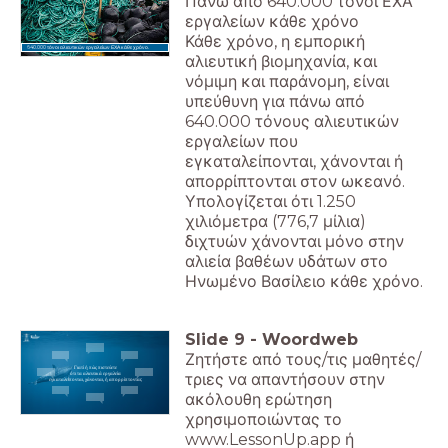
Πάνω από 640.000 τόνοι ΕΧΑ
εργαλείων κάθε χρόνο
Κάθε χρόνο, η εμπορική
640.000 τόνοι αλιευτικών εργαλείων ΕΧΑ κάθε χρόνο.
αλιευτική βιομηχανία, και
νόμιμη και παράνομη, είναι
υπεύθυνη για πάνω από
640.000 τόνους αλιευτικών
εργαλείων που
εγκαταλείπονται, χάνονται ή
απορρίπτονται στον ωκεανό.
Υπολογίζεται ότι 1.250
χιλιόμετρα (776,7 μίλια)
διχτυών χάνονται μόνο στην
αλιεία βαθέων υδάτων στο
Ηνωμένο Βασίλειο κάθε χρόνο.
Slide
9
-
Woordweb
Ζητήστε από τους/τις μαθητές/
Γιατί ή πώς πιστεύετε
ότι τα αλιευτικά εργαλεία
τριες να απαντήσουν στην
εγκαταλείπονται, χάνονται, ή απορρίπτονται;
ακόλουθη ερώτηση
χρησιμοποιώντας το
www.LessonUp.app ή