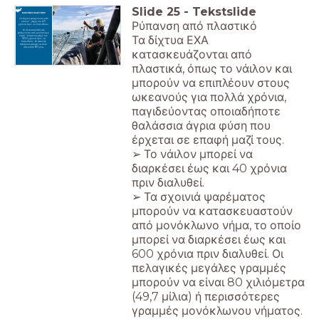
Slide
25
-
Tekstslide
ΜΟΛΥΝΣΗ ΠΛΑΣΤΙΚΟΥ
Τα δίχτυα φτιάχνονται από
Ρύπανση από πλαστικό
νάιλον - μέχρι και 40
χρόνια πριν να διαλυθούν.
Οι αλιευτικές πετονιές
φτιάχνονται από μονόκλωνο
Τα δίχτυα ΕΧΑ
νήμα - διαρκούς μέχρι και
600 χρόνια πριν να
διαλυθούν. Οι πετονιές
πελάγους μπορεί να είναι
πάνω από 80 χλμ.
κατασκευάζονται από
πλαστικά, όπως το νάιλον και
μπορούν να επιπλέουν στους
ωκεανούς για πολλά χρόνια,
παγιδεύοντας οποιαδήποτε
θαλάσσια άγρια φύση που
έρχεται σε επαφή μαζί τους.
➢ Το νάιλον μπορεί να
διαρκέσει έως και 40 χρόνια
πριν διαλυθεί.
➢ Τα σχοινιά ψαρέματος
μπορούν να κατασκευαστούν
από μονόκλωνο νήμα, το οποίο
μπορεί να διαρκέσει έως και
600 χρόνια πριν διαλυθεί. Οι
πελαγικές μεγάλες γραμμές
μπορούν να είναι 80 χιλιόμετρα
(49,7 μίλια) ή περισσότερες
γραμμές μονόκλωνου νήματος.