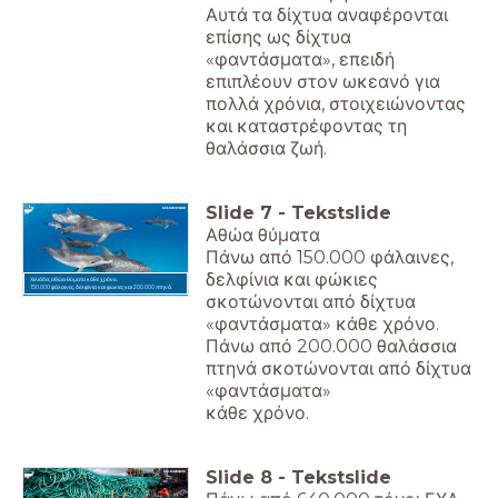
Αυτά τα δίχτυα αναφέρονται
επίσης ως δίχτυα
«φαντάσματα», επειδή
επιπλέουν στον ωκεανό για
πολλά χρόνια, στοιχειώνοντας
και καταστρέφοντας τη
θαλάσσια ζωή.
Slide
7
-
Tekstslide
Αθώα θύματα
Πάνω από 150.000 φάλαινες,
δελφίνια και φώκιες
Χιλιάδες αθώα θύματα κάθε χρόνο.
150.000 φάλαινες, δελφίνια και φώκιες και 200.000 πτηνά.
σκοτώνονται από δίχτυα
«φαντάσματα» κάθε χρόνο.
Πάνω από 200.000 θαλάσσια
πτηνά σκοτώνονται από δίχτυα
«φαντάσματα»
κάθε χρόνο.
Slide
8
-
Tekstslide