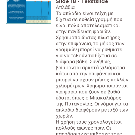
Slide
18
-
Tekstslide
ΤΥΠΟΙ ΑΛΙΕΙΑΣ
ΑΠΛΑΔΙΑ
Τα απλάδια είναι τείχη με δίχτυα σε
Απλάδια
ευθεία γραμμή, που χρησιμοποιούν
πλωτήρες στην επιφάνεια, το μήκος των
γραμμών μπορεί να ρυθμιστεί για να
τεθούν τα δίχτυα σε διάφορα βάθη.
Τα απλάδια είναι τείχη με
Συνήθως, βρίσκονται αρκετά
χιλιόμετρα κάτω από την επιφάνεια
και μπορεί να έχουν μήκος πολλών
χιλιομέτρων.
δίχτυα σε ευθεία γραμμή που
Χρησιμοποιούνται για ψάρια που
ζουν σε βαθιά ύδατα όπως ο
μπακαλιάρος.
είναι πολύ αποτελεσματικοί
στην παγίδευση ψαριών.
Χρησιμοποιώντας πλωτήρες
στην επιφάνεια, το μήκος των
γραμμών μπορεί να ρυθμιστεί
για να τεθούν τα δίχτυα σε
διάφορα βάθη. Συνήθως,
βρίσκονται αρκετά χιλιόμετρα
κάτω από την επιφάνεια και
μπορεί να έχουν μήκος πολλών
χιλιομέτρων. Χρησιμοποιούνται
για ψάρια που ζουν σε βαθιά
ύδατα, όπως ο Μπακαλιάρος
της Παταγονίας. Οι νόμοι για τα
απλάδια διαφέρουν μεταξύ των
χωρών.
Η χρήση τους χρονολογείται
πολλούς αιώνες πριν. Οι
παραδοσιακές εκδοχές τους