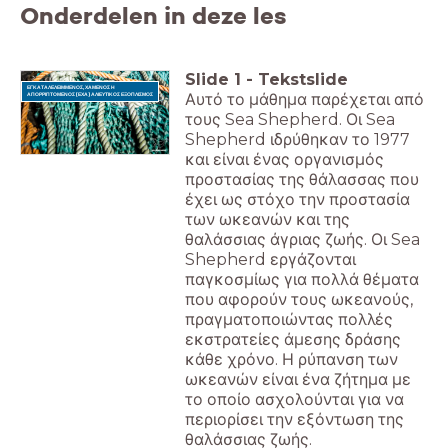
Onderdelen in deze les
Slide
1
-
Tekstslide
ΕΓΚΑΤΑΛΕΛΕΙΜΜΕΝΟΣ, ΧΑΜΕΝΟΣ Η
Αυτό το μάθημα παρέχεται από
ΑΠΟΡΡΙΠΤΟΜΕΝΟΣ (ΕΧΑ) ΑΛΙΕΥΤΙΚΟΣ ΕΞΟΠΛΙΣΜΟΣ
τους Sea Shepherd. Οι Sea
Shepherd ιδρύθηκαν το 1977
και είναι ένας οργανισμός
προστασίας της θάλασσας που
έχει ως στόχο την προστασία
των ωκεανών και της
θαλάσσιας άγριας ζωής. Οι Sea
Shepherd εργάζονται
παγκοσμίως για πολλά θέματα
που αφορούν τους ωκεανούς,
πραγματοποιώντας πολλές
εκστρατείες άμεσης δράσης
κάθε χρόνο. Η ρύπανση των
ωκεανών είναι ένα ζήτημα με
το οποίο ασχολούνται για να
περιορίσει την εξόντωση της
θαλάσσιας ζωής.