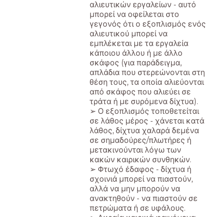
αλιευτικών εργαλείων - αυτό
μπορεί να οφείλεται στο
γεγονός ότι ο εξοπλισμός ενός
αλιευτικού μπορεί να
εμπλέκεται με τα εργαλεία
κάποιου άλλου ή με άλλο
σκάφος (για παράδειγμα,
απλάδια που στερεώνονται στη
θέση τους, τα οποία αλιεύονται
από σκάφος που αλιεύει σε
τράτα ή με συρόμενα δίχτυα).
➢ Ο εξοπλισμός τοποθετείται
σε λάθος μέρος - χάνεται κατά
λάθος, δίχτυα χαλαρά δεμένα
σε σημαδούρες/πλωτήρες ή
μετακινούνται λόγω των
κακών καιρικών συνθηκών.
➢ Φτωχό έδαφος - δίχτυα ή
σχοινιά μπορεί να πιαστούν,
αλλά να μην μπορούν να
ανακτηθούν - να πιαστούν σε
πετρώματα ή σε υφάλους.