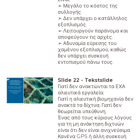
➢ Μεγάλο το κόστος της
συλλογής.
➢ Δεν υπάρχει ο κατάλληλος
εξοπλισμός.
➢ Λειτουργούν παράνομα και
αποφεύγουν τις αρχές.
➢ Αδυναμία εύρεσης του
χαμένου εξοπλισμού, καθώς
δεν υπάρχει συσκευή
εντοπισμού πάνω τους.
Slide
22
-
Tekstslide
Γιατί τα δίχτυα και ο
υπόλοιπος εξοπλισμός δεν
ανακτώνται από την
Γιατί δεν ανακτώνται τα ΕΧΑ
αλιευτική βιομηχανία;
Δεν υπάρχει ανίχνευση θέσης
στον αλιευτικό εξοπλισμό.
αλιευτικά εργαλεία;
Ο αλιευτικός εξοπλισμός δεν
σημαίνεται από τους
ιδιοκτήτες.
Γιατί η αλιευτική βιομηχανία δεν
ανακτά τα δίχτυα; Γιατί δεν
θεωρείται υπεύθυνη;
Ένας από τους κύριους λόγους
για τη μη ανάκτηση διχτυών
είναι ότι δεν είναι ανιχνεύσιμα.
Κανένα GPS ή άλλη συσκευή