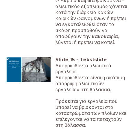
➢ Ακραία καιρικά φαινόμενα –
αλιευτικός εξοπλισμός χάνεται
κατά την διάρκεια κακών
καιρικών φαινομένων ή πρέπει
να εγκαταλειφθεί όταν τα
σκάφη προσπαθούν να
αποφύγουν την κακοκαιρία,
λύνεται ή πρέπει να κοπεί.
Slide
15
-
Tekstslide
ΑΠΟΡΡΙΦΘΕΝΤΑ
ΑΛΙΕΥΤΙΚΑ ΕΡΓΑΛΕΙΑ
Απορριφθέντα αλιευτικά
Απορριφθέντα: είναι η
σκόπιμη απόρριψη
αλιευτικών εργαλείων στη
θάλασσα.
εργαλεία
Απορριφθέντα: είναι η σκόπιμη
απόρριψη αλιευτικών
εργαλείων στη θάλασσα.
Πρόκειται για εργαλεία που
μπορεί να βρίσκονται στα
καταστρώματα των πλοίων και
επιλέγονται να τα πεταχτούν
στη θάλασσα.