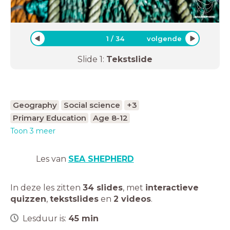
1
/
34
volgende
Slide
1
:
Tekstslide
Geography
Social science
+3
Primary Education
Age 8-12
Toon 3 meer
Les van
SEA SHEPHERD
In deze les zitten
34 slides
,
met
interactieve
quizzen
,
tekstslides
en
2 videos
.
Lesduur is:
45
min