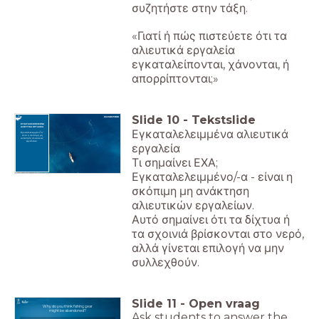
συζητήστε στην τάξη.
«Γιατί ή πώς πιστεύετε ότι τα
αλιευτικά εργαλεία
εγκαταλείπονται, χάνονται, ή
απορρίπτονται;»
Slide
10
-
Tekstslide
ΕΓΚΑΤΑΛΕΛΕΙΜΜΕΝΑ
ΑΛΙΕΥΤΙΚΑ ΕΡΓΑΛΕΙΑ
Εγκαταλελειμμένα αλιευτικά
Εγκαταλελειμμένο/-α -
είναι η σκόπιμη μη
ανάκτηση αλιευτικών
εργαλείων.
εργαλεία
Τι σημαίνει ΕΧΑ;
Εγκαταλελειμμένο/-α - είναι η
σκόπιμη μη ανάκτηση
αλιευτικών εργαλείων.
Αυτό σημαίνει ότι τα δίχτυα ή
τα σχοινιά βρίσκονται στο νερό,
αλλά γίνεται επιλογή να μην
συλλεχθούν.
Slide
11
-
Open vraag
Why do you think fishing gear
might be abandoned?
Ask students to answer the