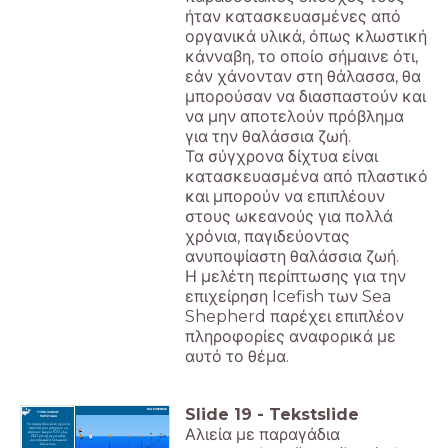
ήταν κατασκευασμένες από
οργανικά υλικά, όπως κλωστική
κάνναβη, το οποίο σήμαινε ότι,
εάν χάνονταν στη θάλασσα, θα
μπορούσαν να διασπαστούν και
να μην αποτελούν πρόβλημα
για την θαλάσσια ζωή.
Τα σύγχρονα δίχτυα είναι
κατασκευασμένα από πλαστικό
και μπορούν να επιπλέουν
στους ωκεανούς για πολλά
χρόνια, παγιδεύοντας
ανυποψίαστη θαλάσσια ζωή.
Η μελέτη περίπτωσης για την
επιχείρηση Icefish των Sea
Shepherd παρέχει επιπλέον
πληροφορίες αναφορικά με
αυτό το θέμα.
Slide
19
-
Tekstslide
ΤΥΠΟΙ ΑΛΙΕΙΑΣ
ΠΑΡΑΓΑΔΙΑ
Τα παραγάδια είναι σχοινιά
Αλιεία με παραγάδια
πετονιάς που μπορούν να
φτάσουν έως και 100 χλμ.
(62,1 μίλια) με χιλιάδες
αγκιστρωμένα δολώματα
πάνω τους.