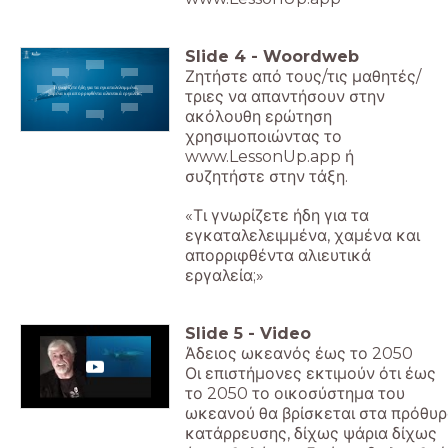
Slide
4
-
Woordweb
Ζητήστε από τους/τις μαθητές/
Τι γνωρίζετε ήδη για τα εγκαταλελειμμένα,
τριες να απαντήσουν στην
χαμένα και απορριφθέντα αλιευτικά εργαλεία;
ακόλουθη ερώτηση
χρησιμοποιώντας το
www.LessonUp.app ή
συζητήστε στην τάξη.
«Τι γνωρίζετε ήδη για τα
εγκαταλελειμμένα, χαμένα και
απορριφθέντα αλιευτικά
εργαλεία;»
Slide
5
-
Video
Άδειος ωκεανός έως το 2050
Οι επιστήμονες εκτιμούν ότι έως
το 2050 το οικοσύστημα του
ωκεανού θα βρίσκεται στα πρόθυ
κατάρρευσης, δίχως ψάρια δίχως