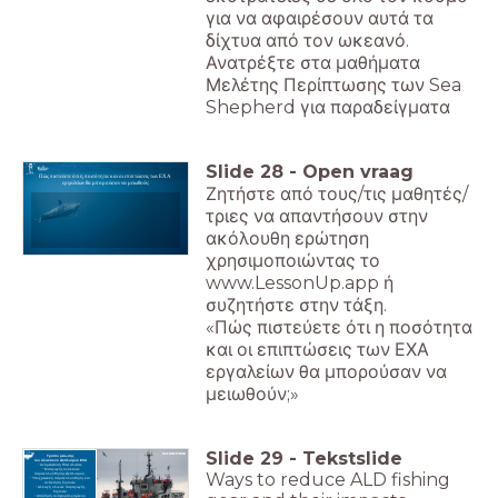
για να αφαιρέσουν αυτά τα
δίχτυα από τον ωκεανό.
Ανατρέξτε στα μαθήματα
Μελέτης Περίπτωσης των Sea
Shepherd για παραδείγματα
Slide
28
-
Open vraag
Πώς πιστεύετε ότι η ποσότητα και οι επιπτώσεις των ΕΧΑ
εργαλείων θα μπορούσαν να μειωθούν;
Ζητήστε από τους/τις μαθητές/
τριες να απαντήσουν στην
ακόλουθη ερώτηση
χρησιμοποιώντας το
www.LessonUp.app ή
συζητήστε στην τάξη.
«Πώς πιστεύετε ότι η ποσότητα
και οι επιπτώσεις των ΕΧΑ
εργαλείων θα μπορούσαν να
μειωθούν;»
Slide
29
-
Tekstslide
Τρόποι μείωσης
του αλιευτικού εξοπλισμού ΕΧΑ
- Αντιμετώπιση ΠΛΑ αλιείας.
- Εισαγωγής συσκευών
Ways to reduce ALD fishing
παρακολούθησης εξοπλισμού.
- Υποχρεωτική παρακολούθηση και
ανάκτηση διχτυών.
- Αλλαγή υλικών παραγωγής
διχτυών.
- Απαίτηση αναφοράς χαμένου