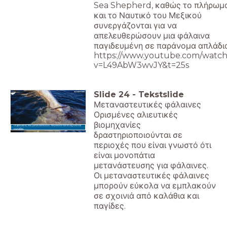
Sea Shepherd, καθώς το πλήρωμ
και το Ναυτικό του Μεξικού
συνεργάζονται για να
απελευθερώσουν μια φάλαινα
παγιδευμένη σε παράνομα απλάδια
https://www.youtube.com/watch
v=L49AbW3wvJY&t=25s
Slide
24
-
Tekstslide
Μεταναστευτικές φάλαινες
Ορισμένες αλιευτικές
βιομηχανίες
Οι φάλαινες που μεταναστεύουν παγιδεύονται σε δίχτυα και
καλάθια.
δραστηριοποιούνται σε
περιοχές που είναι γνωστό ότι
είναι μονοπάτια
μετανάστευσης για φάλαινες.
Οι μεταναστευτικές φάλαινες
μπορούν εύκολα να εμπλακούν
σε σχοινιά από καλάθια και
παγίδες.