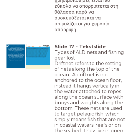
χρησιμοποιήσει, είναι πιο
εύκολο να απορρίπτεται στη
θάλασσα παρά να
συσκευάζεται και να
ασφαλίζεται για χερσαία
απόρριψη.
Slide
17
-
Tekstslide
ΤΥΠΟΙ ΑΛΙΕΙΑΣ
ΠΑΡΑΣΥΡΟΜΕΝΑ ΔΙΧΤΥΑ
Το παρασυρόμενο δίχτυ (driftnet)
αναφέρεται στην εγκατάσταση διχτυών
Types of ALD nets and fishing
κατά μήκος της επιφάνειας του
ωκεανού.
Το παρασυρόμενο δίχτυ κρέμεται
κατακόρυφα στο νερό, προσαρτημένο
με σχοινιά κατά μήκος της επιφάνειας
gear lost
του ωκεανού, με σημαδούρες και
βάρη κατά μήκος του πυθμένα.
Στοχοποιεί πτηνά του πελάγους που
ζουν στον ανοιχτό ωκεανό.
Driftnet refers to the setting
of nets along the top of the
ocean. A driftnet is not
anchored to the ocean floor,
instead it hangs vertically in
the water attached to ropes
along the ocean surface with
buoys and weights along the
bottom. These nets are used
to target pelagic fish, which
simply means fish that are not
in coastal waters, reefs or on
the seabed. They live in open