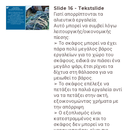
Slide
16
-
Tekstslide
Απορριφθέντα
αλιευτικά εργαλεία
Λειτουργική / οικονομική πίεση.
Γιατί απορρίπτονται τα
Υπερβολικό βάρος εργαλείων για το
χώρο στο κατάστρωμα, ειδικά εάν
έχουν μεγάλη ψαριά.
Το σκάφος επέλεξε να πετάξει τα παλιά
εργαλεία αντί να τα πετάξει στην ακτή,
αλιευτικά εργαλεία;
εξοικονομώντας χρήματα.
Ο εξοπλισμός είναι κατεστραμμένος και
μη χρησιμοποιήσιμος, είναι πιο
εύκολο να απορρίπτεται στη θάλασσα,
αντί να συσκευαστεί και να ασφαλιστεί
Αυτό μπορεί να συμβεί λόγω
για χερσαία απόρριψη.
λειτουργικής/οικονομικής
πίεσης:
➢ Το σκάφος μπορεί να έχει
πάρα πολύ μεγάλος βάρος
εργαλείων για το χώρο του
σκάφους, ειδικά αν πιάσει ένα
μεγάλο ψάρι, έτσι ρίχνει τα
δίχτυα στη θάλασσα για να
μειωθεί το βάρος.
➢ Το σκάφος επέλεξε να
πετάξει τα παλιά εργαλεία αντί
να τα πετάξει στην ακτή,
εξοικονομώντας χρήματα με
την απόρριψη.
➢ Ο εξοπλισμός είναι
κατεστραμμένος και το
σκάφος δεν μπορεί να το