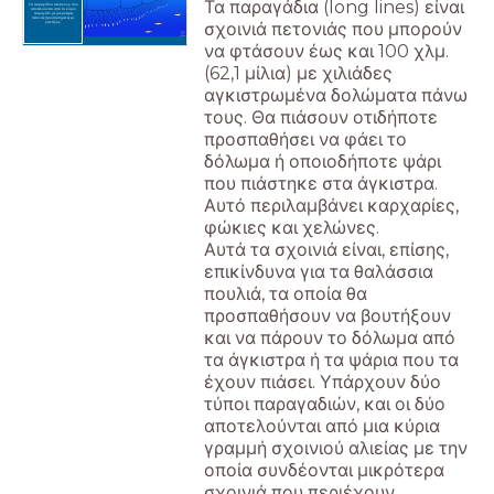
Τα παραγάδια (long lines) είναι
Τα παραγάδια πελάγους, που
αποτελούνται από το κύριο
παραγάδι με μικρότερες
πετονιές προσαρτημένες με
σχοινιά πετονιάς που μπορούν
γάντζους.
να φτάσουν έως και 100 χλμ.
(62,1 μίλια) με χιλιάδες
αγκιστρωμένα δολώματα πάνω
τους. Θα πιάσουν οτιδήποτε
προσπαθήσει να φάει το
δόλωμα ή οποιοδήποτε ψάρι
που πιάστηκε στα άγκιστρα.
Αυτό περιλαμβάνει καρχαρίες,
φώκιες και χελώνες.
Αυτά τα σχοινιά είναι, επίσης,
επικίνδυνα για τα θαλάσσια
πουλιά, τα οποία θα
προσπαθήσουν να βουτήξουν
και να πάρουν το δόλωμα από
τα άγκιστρα ή τα ψάρια που τα
έχουν πιάσει. Υπάρχουν δύο
τύποι παραγαδιών, και οι δύο
αποτελούνται από μια κύρια
γραμμή σχοινιού αλιείας με την
οποία συνδέονται μικρότερα
σχοινιά που περιέχουν