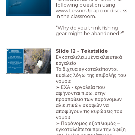
following question using
www.LessonUp.app or discuss
in the classroom.
“Why do you think fishing
gear might be abandoned?”
Slide
12
-
Tekstslide
Εγκαταλελειμμένα
αλιευτικά εργαλεία
Πίεση από την επιβολή του
νόμου.
Εγκαταλελειμμένα αλιευτικά
ΕΧΑ – τα εργαλεία που
εγκαταλείπονται όταν τα σκάφη
δραπετεύουν από την επιβολή
του νόμου.
εργαλεία
Παράνομα εργαλεία–
εγκαταλείπονται πριν την άφιξη
στο λιμάνι σε περίπτωση
επιθεώρησης.
Εγκαταλείπονται εάν δεν
Τα δίχτυα εγκαταλείπονται
υπάρχει χρόνο για τη συλλογή
τους.
κυρίως λόγω της επιβολής του
νόμου:
➢ ΕΧΑ - εργαλεία που
αφήνονται πίσω, στην
προσπάθεια των παράνομων
αλιευτικών σκαφών να
αποφύγουν τις κυρώσεις του
νόμου
➢ Παράνομος εξοπλισμός –
εγκαταλείπεται πριν την άφιξη