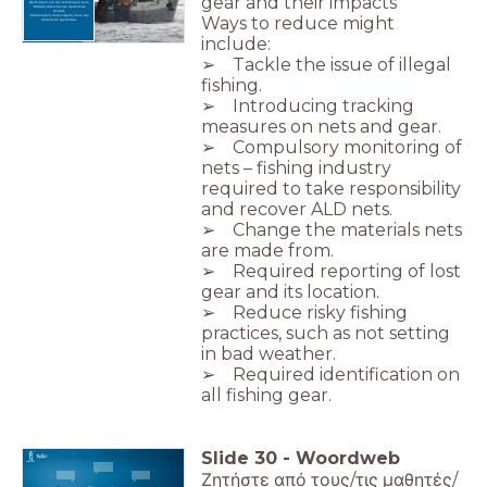
gear and their impacts
εξοπλισμού και του εντοπισμού τους.
- Μείωση επικίνδυνων πρακτικών
αλιείας.
Ways to reduce might
- Απαιτούμενη αναγνώριση όλων των
αλιευτικών
εργαλείων
.
include:
➢ Tackle the issue of illegal
fishing.
➢ Introducing tracking
measures on nets and gear.
➢ Compulsory monitoring of
nets – fishing industry
required to take responsibility
and recover ALD nets.
➢ Change the materials nets
are made from.
➢ Required reporting of lost
gear and its location.
➢ Reduce risky fishing
practices, such as not setting
in bad weather.
➢ Required identification on
all fishing gear.
Slide
30
-
Woordweb
Ζητήστε από τους/τις μαθητές/