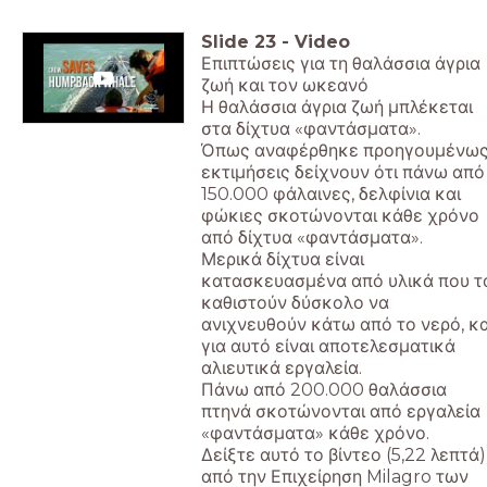
Slide
23
-
Video
Επιπτώσεις για τη θαλάσσια άγρια
ζωή και τον ωκεανό
Η θαλάσσια άγρια ζωή μπλέκεται
στα δίχτυα «φαντάσματα».
Όπως αναφέρθηκε προηγουμένως
εκτιμήσεις δείχνουν ότι πάνω από
150.000 φάλαινες, δελφίνια και
φώκιες σκοτώνονται κάθε χρόνο
από δίχτυα «φαντάσματα».
Μερικά δίχτυα είναι
κατασκευασμένα από υλικά που τ
καθιστούν δύσκολο να
ανιχνευθούν κάτω από το νερό, κα
για αυτό είναι αποτελεσματικά
αλιευτικά εργαλεία.
Πάνω από 200.000 θαλάσσια
πτηνά σκοτώνονται από εργαλεία
«φαντάσματα» κάθε χρόνο.
Δείξτε αυτό το βίντεο (5,22 λεπτά)
από την Επιχείρηση Milagro των