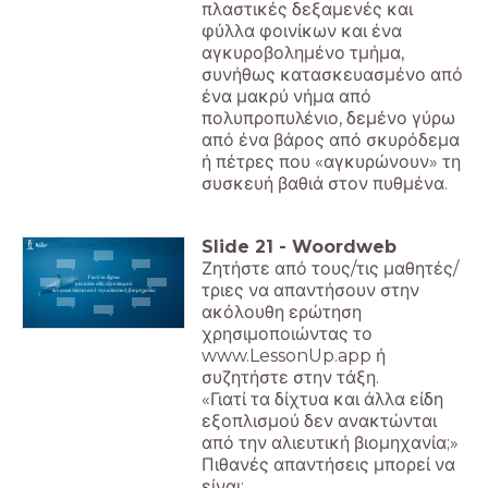
πλαστικές δεξαμενές και
φύλλα φοινίκων και ένα
αγκυροβολημένο τμήμα,
συνήθως κατασκευασμένο από
ένα μακρύ νήμα από
πολυπροπυλένιο, δεμένο γύρω
από ένα βάρος από σκυρόδεμα
ή πέτρες που «αγκυρώνουν» τη
συσκευή βαθιά στον πυθμένα.
Slide
21
-
Woordweb
Ζητήστε από τους/τις μαθητές/
Γιατί τα δίχτυα
και άλλα είδη εξοπλισμού
τριες να απαντήσουν στην
δεν ανακτώνται από την αλιευτική βιομηχανία;
ακόλουθη ερώτηση
χρησιμοποιώντας το
www.LessonUp.app ή
συζητήστε στην τάξη.
«Γιατί τα δίχτυα και άλλα είδη
εξοπλισμού δεν ανακτώνται
από την αλιευτική βιομηχανία;»
Πιθανές απαντήσεις μπορεί να
είναι: