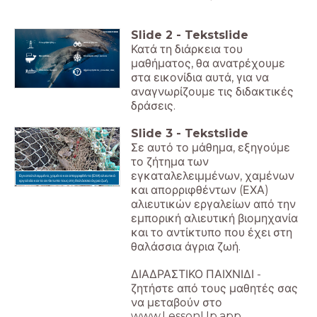
Slide
2
-
Tekstslide
Γνωρίζετε ήδη...
Δείτε το βίντεο
Κατά τη διάρκεια του
Θα μάθετε...
Κλικάρετε στην εικόνα
μαθήματος, θα ανατρέχουμε
Αξιολογήστε τις γνώσεις σας
στα εικονίδια αυτά, για να
αναγνωρίζουμε τις διδακτικές
δράσεις.
Slide
3
-
Tekstslide
Σε αυτό το μάθημα, εξηγούμε
το ζήτημα των
εγκαταλελειμμένων, χαμένων
Εγκαταλελειμμένα, χαμένα και απορριφθέντα (ΕΧΑ) αλιευτικά
εργαλεία και το αντίκτυπο τους στη θαλάσσια άγρια ζωή.
και απορριφθέντων (ΕΧΑ)
αλιευτικών εργαλείων από την
εμπορική αλιευτική βιομηχανία
και το αντίκτυπο που έχει στη
θαλάσσια άγρια ζωή.
ΔΙΑΔΡΑΣΤΙΚΟ ΠΑΙΧΝΙΔΙ -
ζητήστε από τους μαθητές σας
να μεταβούν στο
www.LessonUp.app