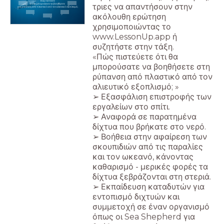
Πώς πιστεύετε
ότι θα μπορούσατε να βοηθήσετε
τριες να απαντήσουν στην
στη ρύπανση από πλαστικό από τον αλιευτικό εξοπλισμό;
ακόλουθη ερώτηση
χρησιμοποιώντας το
www.LessonUp.app ή
συζητήστε στην τάξη.
«Πώς πιστεύετε ότι θα
μπορούσατε να βοηθήσετε στη
ρύπανση από πλαστικό από τον
αλιευτικό εξοπλισμό; »
➢ Εξασφάλιση επιστροφής των
εργαλείων στο σπίτι.
➢ Αναφορά σε παρατημένα
δίχτυα που βρήκατε στο νερό.
➢ Βοήθεια στην αφαίρεση των
σκουπιδιών από τις παραλίες
και τον ωκεανό, κάνοντας
καθαρισμό - μερικές φορές τα
δίχτυα ξεβράζονται στη στεριά.
➢ Εκπαίδευση καταδυτών για
εντοπισμό διχτυών και
συμμετοχή σε έναν οργανισμό
όπως οι Sea Shepherd για