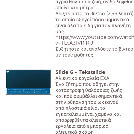
άγρια θαλάσσια ζωή, αν δε ληφθού
επείγοντα μέτρα.
Δείξτε αυτό το βίντεο (2,53 λεπτά)
το οποίο εξηγεί πόσο σημαντικά
είναι όλα τα είδη για τον πλανήτη
μας.
https://www.youtube.com/watch
v=TLcA31VRlRU
Συζητήστε και αναλύστε το βίντεο
με τους μαθητές.
Slide
6
-
Tekstslide
Αλιευτικά εργαλεία ΕΧΑ
Ένα ζήτημα που οδηγεί στην
καταστροφή θαλάσσιας ζωής
Τα Εγκαταλειμμένα, Χαμένα και Απορριφθέντα αλιευτικά
εργαλεία γίνονται θανατηφόρα φαντάσματα στον ωκεανό.
και που συμβάλλει σημαντικά
στην ρύπανση του ωκεανού
από πλαστικά είναι τα
εγκαταλειμμένα, χαμένα και
απορριφθέντα αλιευτικά
εργαλεία από εμπορικά
αλιευτικά σκάφη.