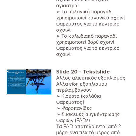
άγκιστρα:
➢ Το πελαγικό παραγάδι
χρησιμοποιεί κανονικό σχοινί
ψαρέματος για το κεντρικό
σχοινί.
➢ Το καλωδιακό παραγάδι
χρησιμοποιεί βαρύ σχοινί
ψαρέματος για το κεντρικό
σχοινί.
Slide
20
-
Tekstslide
ΤΥΠΟΙ ΑΛΙΕΙΑΣ
ΣΥΣΚΕΥΕΣ ΣΥΓΚΕΝΤΡΩΣΗΣ ΨΑΡΙΩΝ
(FAD)
Άλλος αλιευτικός εξοπλισμός
Αυτές οι συσκευές έχουν σχεδιαστεί ως
δόλωμα για ψάρια προς μια περιοχή
για να διευκολύνουν τον εντοπισμό
και το πιάσιμό τους.
Τα μικρότερα ψάρια χρησιμοποιούν
Άλλα είδη εξοπλισμού
τα επιπλέοντα θραύσματα για να
κρυφτούν από μεγαλύτερα ψάρια του
ανοιχτού ωκεανού.
Τα μεγαλύτερα ψάρια το ξέρουν αυτό
οπότε πηγαίνουν στα θραύσματα για
περιλαμβάνουν:
ένα εύκολο γεύμα.
➢ Κιούρτα (καλάθια
ψαρέματος)
➢ Ψαροπαγίδες
➢ Συσκευές συγκέντρωσης
ψαριών (FADs)
Τα FAD αποτελούνται από 2
μέρη: ένα πλωτό μέρος από