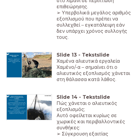
στο λιμάνι σε περίπτωση
επιθεώρησης.
➢ Υπερβολικά μεγάλος αριθμός
εξοπλισμού που πρέπει να
συλλεχθεί – εγκατάλειψη εάν
δεν υπάρχει χρόνος συλλογής
τους.
Slide
13
-
Tekstslide
ΧΑΜΕΝΑ ΑΛΙΕΥΤΙΚΑ
ΕΡΓΑΛΕΙΑ
Χαμένα αλιευτικά εργαλεία
Χαμένο/-α – σημαίνει ότι ο
αλιευτικός εξοπλισμός
χάνεται στη θάλασσα κατά
λάθος.
Χαμένο/-α – σημαίνει ότι ο
αλιευτικός εξοπλισμός χάνεται
στη θάλασσα κατά λάθος.
Slide
14
-
Tekstslide
Χαμένα αλιευτικά εργαλεία
Χωρικές και περιβαλλοντικές
συνθήκες.
Μπλέκονται με τα εργαλεία άλλων
Πώς χάνεται ο αλιευτικός
σκαφών.
Τα αλιευτικά εργαλεία χάνονται κατά
λάθος, οι σημαδούρες χάνονται από τα
δίχτυα ή μετακινούνται με τον κακό
καιρό.
εξοπλισμός;
Τα δίχτυα μπλέκονται σε βράχους ή
υφάλους και δεν μπορούν να
ανασυρθούν.
Ακραία καιρικά φαινόμενα – χάνονται
ή πρέπει να εγκαταλειφθούν όταν
Αυτό οφείλεται κυρίως σε
διαφεύγουν από την καταιγίδα.
χωρικές και περιβαλλοντικές
συνθήκες:
➢ Σύγκρουση εξαιτίας