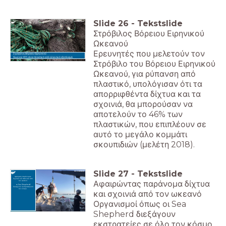
Slide
26
-
Tekstslide
Στρόβιλος Βόρειου Ειρηνικού
Ωκεανού
Ερευνητές που μελετούν τον
Στρόβιλος Βόρειου Ειρηνικού
Έως και 46% είναι πλαστικό από αλιευτικό εξοπλισμό.
Στρόβιλο του Βόρειου Ειρηνικού
Ωκεανού, για ρύπανση από
πλαστικό, υπολόγισαν ότι τα
απορριφθέντα δίχτυα και τα
σχοινιά, θα μπορούσαν να
αποτελούν το 46% των
πλαστικών, που επιπλέουν σε
αυτό το μεγάλο κομμάτι
σκουπιδιών (μελέτη 2018).
Slide
27
-
Tekstslide
Αφαίρεση παράνομων
διχτυών και πετονιών από
Αφαιρώντας παράνομα δίχτυα
τον ωκεανό.
Οι Sea Shepherd
διενεργούν εκστρατείες ανά
τον κόσμο.
και σχοινιά από τον ωκεανό
Οργανισμοί όπως οι Sea
Shepherd διεξάγουν
εκστρατείες σε όλο τον κόσμο