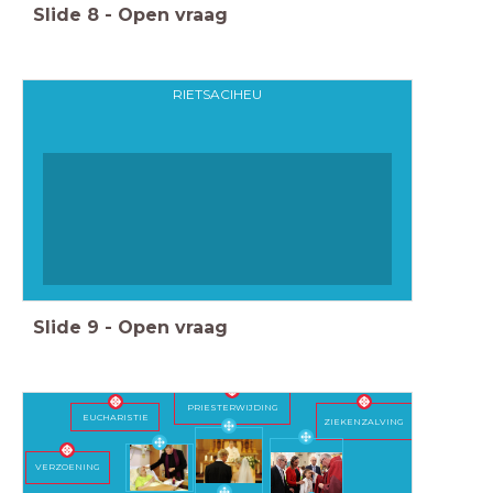
Slide
8
-
Open vraag
RIETSACIHEU
Slide
9
-
Open vraag
PRIESTERWIJDING
EUCHARISTIE
ZIEKENZALVING
VERZOENING