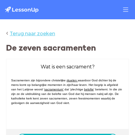
‹
Terug naar zoeken
De zeven sacramenten
Wat is een sacrament?
Sacramenten zijn bijzondere christelijke
rituelen
waardoor God dichter bij de
mens komt op belangrijke momenten in zijn/haar leven. Het begrip is afgeleid
van het Latijnse woord '
sacramentum'
dat 'plechtige
belofte
' betekent. In die zin
zijn ze de uitdrukking van de belofte van God dat hij mensen nabij wil zijn. De
katholieke kerk kent zeven sacramenten, zeven feestmomenten waarbij de
gelovigen de aanwezigheid van God viert.