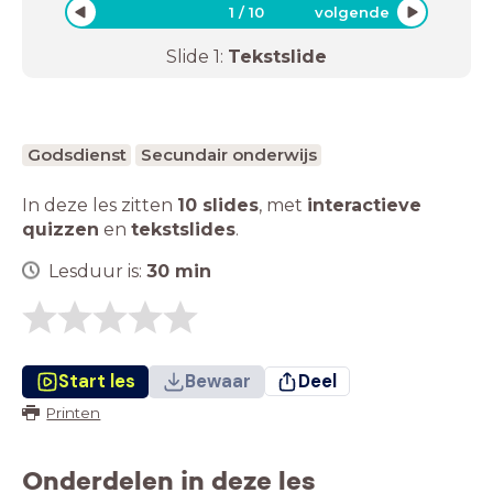
1
/
10
volgende
Slide
1
:
Tekstslide
Godsdienst
Secundair onderwijs
In deze les zitten
10 slides
,
met
interactieve
quizzen
en
tekstslides
.
Lesduur is:
30
min
Start les
Bewaar
Deel
Printen
Onderdelen in deze les