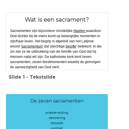
Wat is een sacrament?
Sacramenten zijn bijzondere christelijke
rituelen
waardoor
God dichter bij de mens komt op belangrijke momenten in
zijn/haar leven. Het begrip is afgeleid van het Latijnse
woord '
sacramentum'
dat 'plechtige
belofte
' betekent. In die
zin zijn ze de uitdrukking van de belofte van God dat hij
mensen nabij wil zijn. De katholieke kerk kent zeven
sacramenten, zeven feestmomenten waarbij de gelovigen
de aanwezigheid van God viert.
Slide
1
-
Tekstslide
De zeven sacramenten
priesterwijding
verzoening
doopsel
vormsel