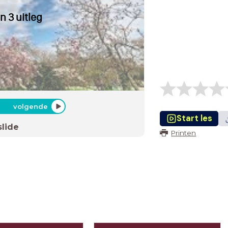
 en 3 uitleg
volgende
Start les
slide
Printen