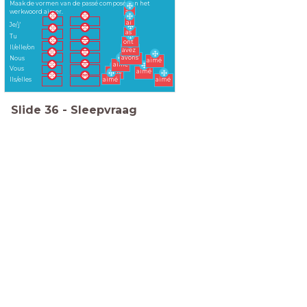
Maak de vormen van de passé composé van het
a
werkwoord aimer.
ai
Je/j'
as
Tu
ont
Il/elle/on
avez
avons
Nous
aimé
aimé
Vous
aimé
aimé
Ils/elles
aimé
aimé
Slide
36
-
Sleepvraag