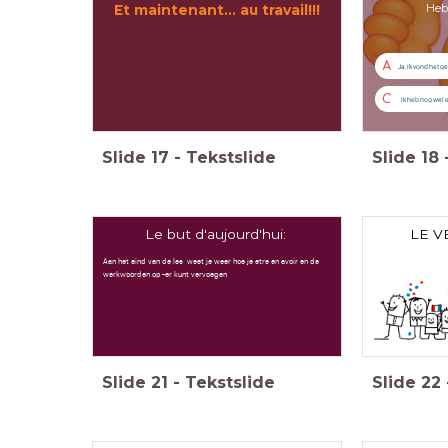
Heb
Et maintenant... au travail!!!
A
Ja, ik vond het g
C
Ik heb nog wel 
faire ex. 3,4,5,6, ssstttttttt
Slide
17
-
Tekstslide
Slide
18
Le but d'aujourd'hui:
LE V
Aan het eind van de les weet je weer hoe je etre en avoir en de
werkwoorden op -er kunt vervoegen
Slide
21
-
Tekstslide
Slide
22