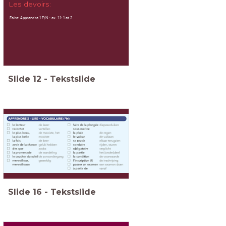
Les devoirs:
Faire: Apprendre 1 F/N - ex. 1.1: 1 et 2
Slide
12
-
Tekstslide
Slide
16
-
Tekstslide