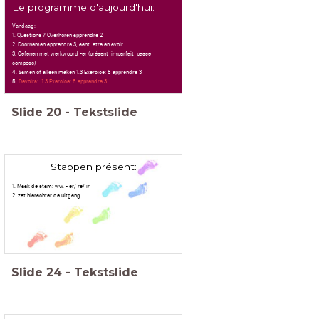
Le programme d'aujourd'hui:
Vandaag:
1. Questions ? Overhoren apprendre 2
2. Doornemen apprendre 3, aant. etre en avoir
3. Oefenen met werkwoord -er (présent, imparfait, passé
composé)
4. Samen of alleen maken 1.3 Exercice: 8 apprendre 3
5.
Devoirs: 1.3 Exercice: 8 apprendre 3
Slide
20
-
Tekstslide
Stappen présent:
1. Maak de stam: ww. - er/ re/ ir
2. zet hierachter de uitgang
Slide
24
-
Tekstslide