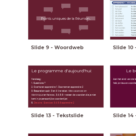
Points uniques de la Réunion..
Slide
9
-
Woordweb
Slide
10
Le programme d'aujourd'hui:
Le b
Vandaag:
Aan het eind van de l
1. Questions ?
heb je nieuwe woorden
2. Overhoren apprendre 1. Doornemen apprendre 2
3. Bespreken opdr. 3 et 4 lire tekst:
Mes vacances en
Martinique
en faire ex. 3,4,5,6 - noteer de woorden die je niet
kent in je persoonlijke woordenlijst
5.
Devoirs: Exercice: 3,4,5,6 apprendre 2
Slide
13
-
Tekstslide
Slide
14