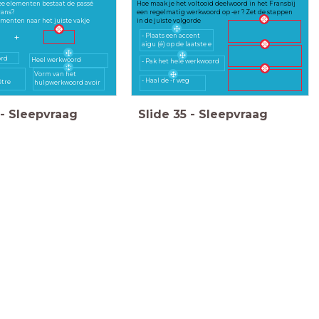
ee elementen bestaat de passé
Hoe maak je het voltooid deelwoord in het Fransbij
rans?
een regelmatig werkwoord op -er ? Zet de stappen
ementen naar het juiste vakje
in de juiste volgorde
+
- Plaats een accent
aigu (é) op de laatste e
ord
Heel werkwoord
- Pak het hele werkwoord
Vorm van het
- Haal de -r weg
tre
hulpwerkwoord avoir
-
Sleepvraag
Slide
35
-
Sleepvraag