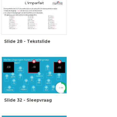
L'imparfait
De imparfait is de O.V.T ( ik praatte, ik koos, ik verkocht) Om de imparfait te maken
1.
haal je de uitgang
– ons
van de nous-vorm van de présent
2. en zet je er de uitgangen van de imparfait voor in de plaats.
Dit gaat op voor alle werkwoorden, behalve être.
Je parl
ais
Je vend
ais
Je finiss
ais
Tu parl
ais
Tu vend
ais
Tu finiss
ais
Il parl
ait
Il vend
ait
Il finiss
ait
Elle parl
ait
Elle vend
ait
Elle finiss
ait
On parl
ait
On vend
ait
On finiss
ait
Nous parl
ions
Nous vend
ions
Nous finiss
ions
Vous parl
iez
Vous vend
iez
Vous finiss
iez
Ils parl
aient
Ils vend
aient
Ils finiss
aient
Elles parla
ient
Elles vend
aient
Elles finiss
aient
Elle vendait
Slide
28
-
Tekstslide
On vendait
Nous vendions
Vous vendiez
Ils vendaient
Elles vendaient
Welke uitgangen horen bij welke groep
werkwoorden?
-ER
-IR
-RE
-ER
-IR
-RE
-it
-ons
-ons
-issent
-ent
-ez
-s
-e
-e
-es
-is
- -
-ent
timer
1:00
-s
-issez
-issons
-is
-ez
Slide
32
-
Sleepvraag