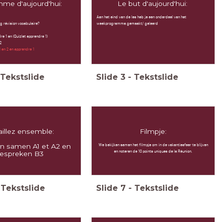
me d'aujourd'hui:
Le but d'aujourd'hui:
Aan het eind van de les heb je een onderdeel van het
ng révision vocabulaire?
weekprogramma gemaakt/ geleerd
e 1 en (Quizlet apprendre 1)
 2
1 en 2 en apprendre 1
Tekstslide
Slide
3
-
Tekstslide
aillez ensemble:
Filmpje:
We bekijken samen het filmpje om in de vakantiesfeer te blijven
n samen A1 et A2 en
en noteren de 10 points uniques de la Réunion.
espreken B3
Tekstslide
Slide
7
-
Tekstslide