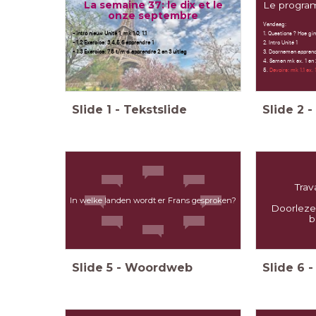
La semaine 37: le dix et le
Le program
onze septembre
Vandaag:
- Intro nieuw Unité 1, mk 1.0, 1.1
1. Questions ? Hoe gi
- 1.2 Exercice: 3,4,5,6 apprendre 1
2. Intro Unité 1
- 1.3 Exercice: 7,8 t/m d apprendre 2 en 3 uitleg
3. Doornemen apprendr
4. Samen mk ex. 1 en
5.
Devoirs: mk 1.1
ex. 
Slide
1
-
Tekstslide
Slide
2
-
Trav
In welke landen wordt er Frans gesproken?
Doorleze
b
Slide
5
-
Woordweb
Slide
6
-