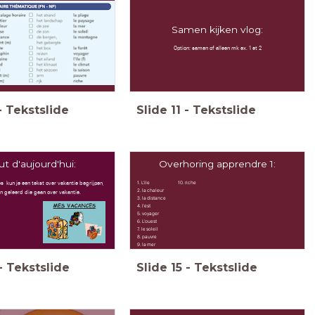
Samen kijken vlog:
Option: samen of alleen mk ex. 1 et 2
-
Tekstslide
Slide
11
-
Tekstslide
ut d'aujourd'hui:
Overhoring apprendre 1:
es kun je een tekst over vakantie begrijpen,
1. L'ile 10. riche
2. la chaleur
 geleerd die gaan over vakantie.
3. la distance
4. l'est
5. voyager
6. L'ouest
7. le soleil
8. pauvre
9. la mer
-
Tekstslide
Slide
15
-
Tekstslide