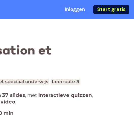
Inloggen
Start gratis
sation et
t speciaal onderwijs
Leerroute 3
n
37 slides
,
met
interactieve quizzen
,
 video
.
0
min