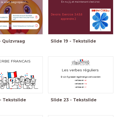
 ik alles begrepen?
En nu jij, et maintenant c'est à toi:
Devoirs: Exercice: 3,4,5,6
Als ik de voca en de tekst
B
emakkelijk
nog een keer lees, kan ik dit
apprendre 2
wel.
D
een vraag.
Help! Ik begrijp er niets van!
-
Quizvraag
Slide
19
-
Tekstslide
ERBE FRANCAIS
Les verbes réguliers
Er zijn 3 groepen regelmatige werkwoorden:
verbes en
-er
verbes en
-re
verbes en
-ir
-
Tekstslide
Slide
23
-
Tekstslide