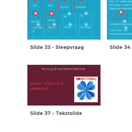
Dus: Uit welke tw
-
-
composé in het F
-ais
-ais
ait<br>
ions<br>
Sleep die twee el
Tu
Je
-
-aient
iez<br>
Voltooid deelwo
il/elle/o
Nous
Vous
Ils / elles
Vorm van het
n
hulpwerkwoord ê
Slide
33
-
Sleepvraag
Slide
34
En nu jij, et maintenant c'est à toi:
Devoirs: 1.3 Exercice: 8
apprendre 3
Slide
37
-
Tekstslide