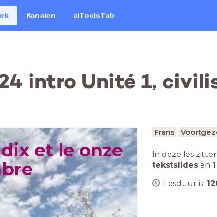
eek
Kanalen
aiToolsTab
4 intro Unité 1, civili
Frans
Voortgeze
 dix et le onze
In deze les zitte
bre
tekstslides
en
1
Lesduur is:
12