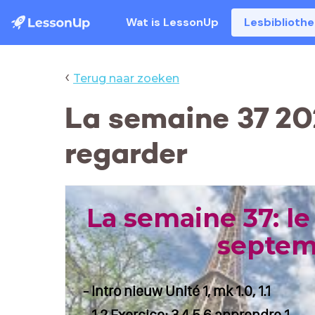
Wat is LessonUp
Lesbiblioth
‹
Terug naar zoeken
La semaine 37 202
regarder
La semaine 37: le
septem
- Intro nieuw Unité 1, mk 1.0, 1.1