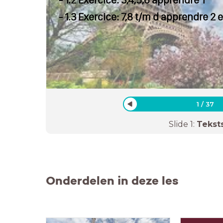
- 1.2 Exercice: 3,4,5,6 apprendre 1
- 1.3 Exercice: 7,8 t/m d apprendre 2
1
/
37
Slide
1
:
Tekst
Onderdelen in deze les