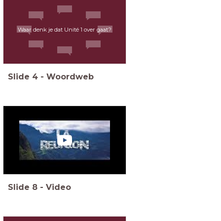
Waar denk je dat Unité 1 over gaat?
Slide
4
-
Woordweb
Slide
8
-
Video