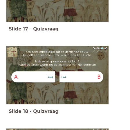
Slide
17
-
Quizvraag
Op deze afbeelding uit de dertiende eeuw
belooft een leenman trouw aan Karel de Grote.
Is deze uitspraak goed of fout?
Karel de Grote wordt nu de leenheer van de leenman
A
B
Goed
Fout
Slide
18
-
Quizvraag