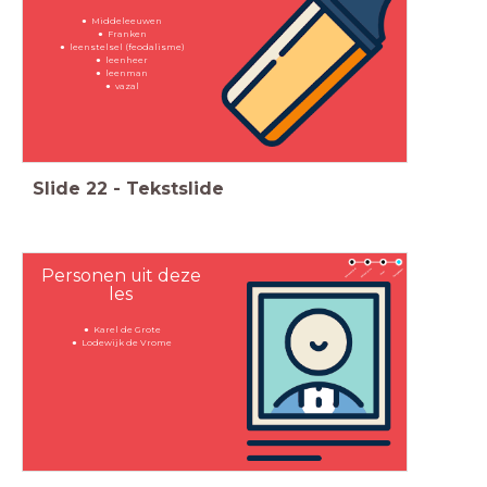
Middeleeuwen
Franken
leenstelsel (feodalisme)
leenheer
leenman
vazal
Slide
22
-
Tekstslide
Personen uit deze
les
Karel de Grote
Lodewijk de Vrome