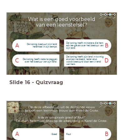
Wat is een goed voorbeeld
van een leenstelsel?
De koning heeft ministers die hem
A
B
De koning bestuurt zijn land
advies geven over het bestuur van
helemaal in zijn eentje.
zijn land.
De koning heeft zijn land in twintig
C
D
De koning heeft niets te zeggen
stukken verdeeld. Ieder stuk
over het bestuur van zijn land.
wordt bestuurd door een vriend
van hem.
Slide
16
-
Quizvraag
Op deze afbeelding uit de dertiende eeuw
belooft een leenman trouw aan Karel de Grote.
Is deze uitspraak goed of fout?
De man helemaal links op de afbeelding is Karel de Grote.
A
B
Goed
Fout