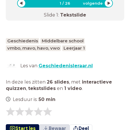
1
/
26
volgende
Slide
1
:
Tekstslide
Geschiedenis
Middelbare school
vmbo, mavo, havo, vwo
Leerjaar 1
Les van
Geschiedenisleraar.nl
In deze les zitten
26 slides
,
met
interactieve
quizzen
,
tekstslides
en
1 video
.
Lesduur is:
50
min
Start les
Bewaar
Deel