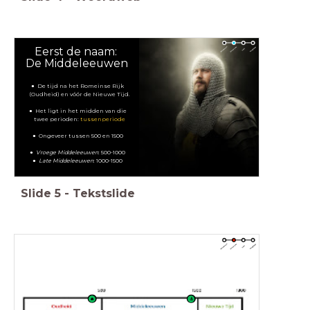
Eerst de naam:
De Middeleeuwen
De tijd na het Romeinse Rijk
(Oudheid) en vóór de Nieuwe Tijd.
Het ligt in het midden van die
twee perioden:
tussenperiode
Ongeveer tussen 500 en 1500
Vroege Middeleeuwen
: 500-1000
Late Middeleeuwen
: 1000-1500
Slide
5
-
Tekstslide
🔥
⚓️