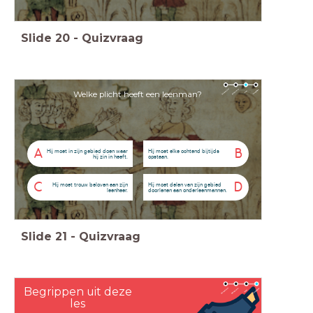
Slide
20
-
Quizvraag
Welke plicht heeft een leenman?
A
B
Hij moet in zijn gebied doen waar
Hij moet elke ochtend bijtijds
hij zin in heeft.
opstaan.
C
D
Hij moet trouw beloven aan zijn
Hij moet delen van zijn gebied
leenheer.
doorlenen aan onderleenmannen.
Slide
21
-
Quizvraag
Begrippen uit deze
les