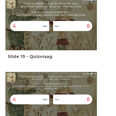
Op deze afbeelding uit de dertiende eeuw
belooft een leenman trouw aan Karel de Grote.
Is deze uitspraak goed of fout?
De afbeelding is een directe bron over Karel de Grote.
A
B
Goed
Fout
Slide
19
-
Quizvraag
Op deze afbeelding uit de dertiende eeuw belooft een
leenman trouw aan Karel de Grote.
Is deze uitspraak goed of fout?
De afbeelding gaat over de manier waarop Karel de Grote zijn land
bestuurde
A
B
Goed
Fout