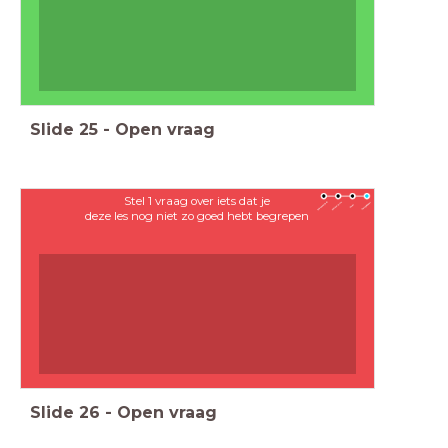
Slide
25
-
Open vraag
Stel 1 vraag over iets dat je
deze les nog niet zo goed hebt begrepen
Slide
26
-
Open vraag