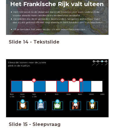
Het Frankische Rijk valt uiteen
Het rijk werd na de dood van Karel de Grote en zijn zoon Lodewijk de
Vrome steeds meer verdeeld en verdeeld en verdeeld...
De edelen die deze gebieden bestuurden, 'vergaten soms maar even'
dat zij dit gebied offcieel nog steeds in leen hadden van hun leenheer!
Of ze leenden het weer verder uit aan achterleenmannen...
Slide
14
-
Tekstslide
Sleep de iconen naar de juiste
plek in de tijdlijn.
1500
1000
500
500
1000
1500
2000
2050
1
v. Chr.
v. Chr.
v. Chr.
Slide
15
-
Sleepvraag