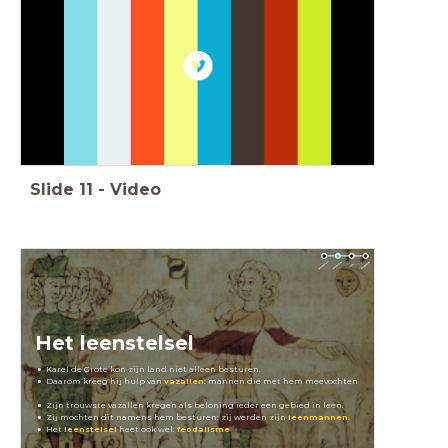
Slide
11
-
Video
Het leenstelsel
Karel de Grote kon zijn land niet alleen besturen.
Daarom kreeg hij hulp van
vazallen
: mannen die met hem meevochten
Zijn trouwste vazallen kregen als beloning ieder een gebied in leen.
Zij mochten dit namens hem besturen: zij werden zijn
leenmannen
.
Het
leenstelsel
heet ook wel:
feodalisme