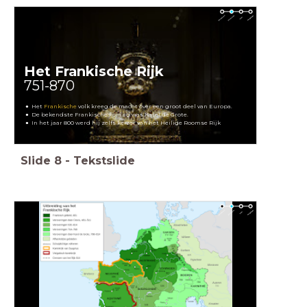
Het Frankische Rijk
751-870
Het
Frankische
volk kreeg de macht over een groot deel van Europa.
De bekendste Frankische koning was Karel de Grote.
In het jaar 800 werd hij zelfs keizer van het Heilige Roomse Rijk
Slide
8
-
Tekstslide