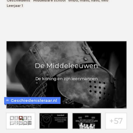
Geschiedenis
Middelbare school
vmbo, mavo, havo, vwo
Leerjaar 1
Geschiedenisleraar.nl