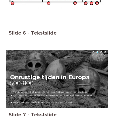
Slide
6
-
Tekstslide
Onrustige tijden
in Europa
500-800
Na de val van het West-Romeinse Rijk waren er veel oorlogen
Reizen was gevaarlijk en de meeste mensen leefden in dorpjes.
Grote steden, zoals Rome, waren er niet (meer)
Slide
7
-
Tekstslide