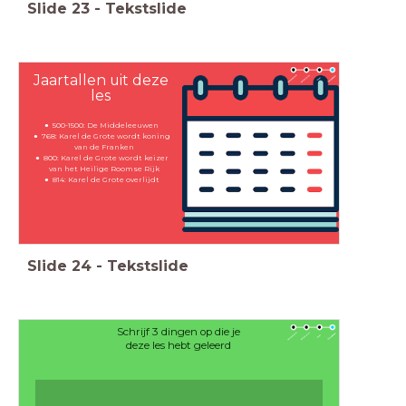
Slide
23
-
Tekstslide
Jaartallen uit deze
les
500-1500: De Middeleeuwen
768: Karel de Grote wordt koning
van de Franken
800: Karel de Grote wordt keizer
van het Heilige Roomse Rijk
814: Karel de Grote overlijdt
Slide
24
-
Tekstslide
Schrijf 3 dingen op die je
deze les hebt geleerd