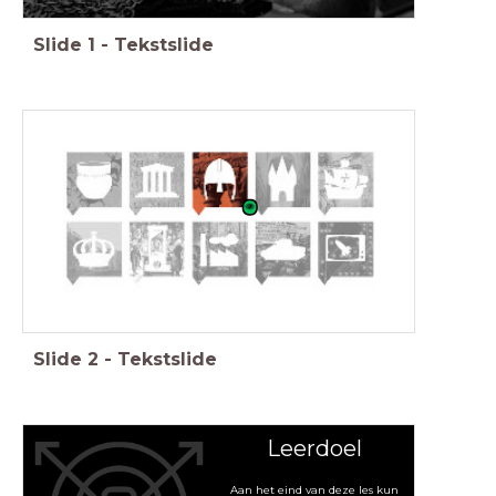
Slide
1
-
Tekstslide
Feniks, Geschiedenis Werkplaats, Memo, Saga
Slide
2
-
Tekstslide
Leerdoel
Aan het eind van deze les kun