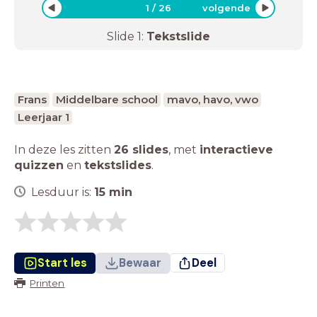
1
/
26
volgende
Slide
1
:
Tekstslide
Frans
Middelbare school
mavo, havo, vwo
Leerjaar 1
In deze les zitten
26 slides
,
met
interactieve
quizzen
en
tekstslides
.
Lesduur is:
15
min
Start les
Bewaar
Deel
Printen