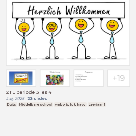
2TL periode 3 les 4
July 2025
-
23
slides
Duits
Middelbare school
vmbo b, k, t, havo
Leerjaar 1