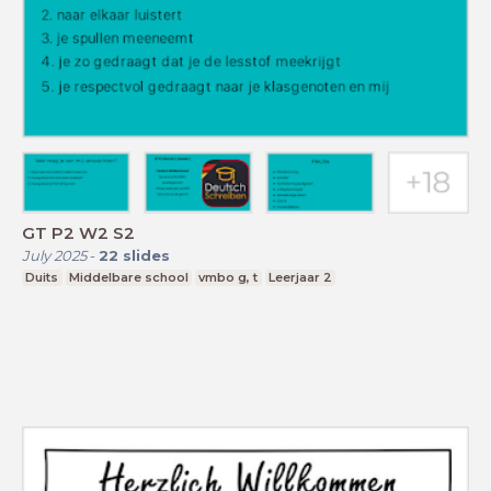
GT P2 W2 S2
July 2025
-
22
slides
Duits
Middelbare school
vmbo g, t
Leerjaar 2