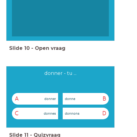
Slide
10
-
Open vraag
donner - tu ...
A
B
donner
donne
C
D
donnes
donnons
Slide
11
-
Quizvraag