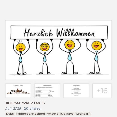
1KB periode 2 les 15
July 2025
-
20
slides
Duits
Middelbare school
vmbo b, k, t, havo
Leerjaar 1