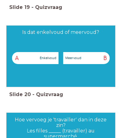
Slide
19
-
Quizvraag
Is dat enkelvoud of meervoud?
A
B
Enkelvoud
Meervoud
Slide
20
-
Quizvraag
Hoe vervoeg je 'travailler' dan in deze
zin?
Les filles _____ (travailler) au
supermarché.