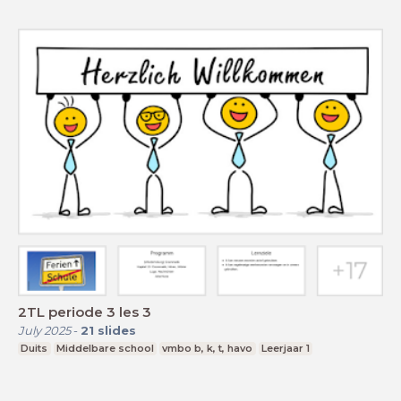
2TL periode 3 les 3
July 2025
-
21
slides
Duits
Middelbare school
vmbo b, k, t, havo
Leerjaar 1