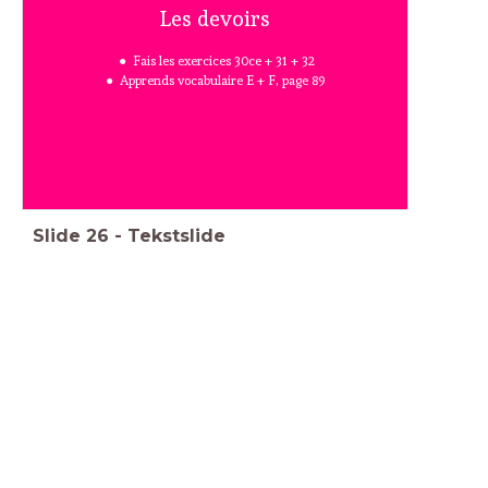
Les devoirs
Fais les exercices 30ce + 31 + 32
Apprends vocabulaire E + F, page 89
Slide
26
-
Tekstslide