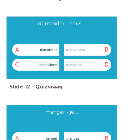
demander - nous ...
A
B
demandez
demandent
C
D
demandons
demande
Slide
12
-
Quizvraag
manger - je ...
A
B
manger
mangez