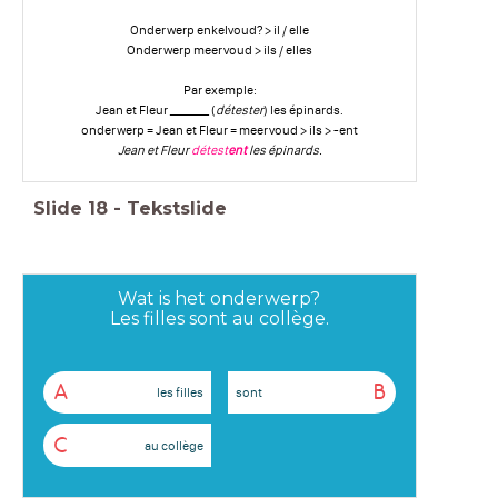
Onderwerp enkelvoud? > il / elle
Onderwerp meervoud > ils / elles
Par exemple:
Jean et Fleur _______ (
détester
) les épinards.
onderwerp = Jean et Fleur = meervoud > ils > -ent
Jean et Fleur
détest
ent
les épinards.
Slide
18
-
Tekstslide
Wat is het onderwerp?
Les filles sont au collège.
A
B
les filles
sont
C
au collège