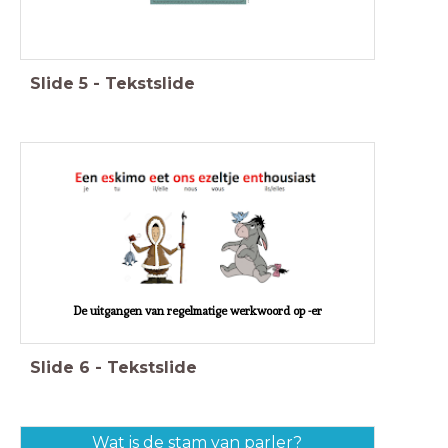
Slide
5
-
Tekstslide
De uitgangen van regelmatige werkwoord op -er
Slide
6
-
Tekstslide
Wat is de stam van parler?