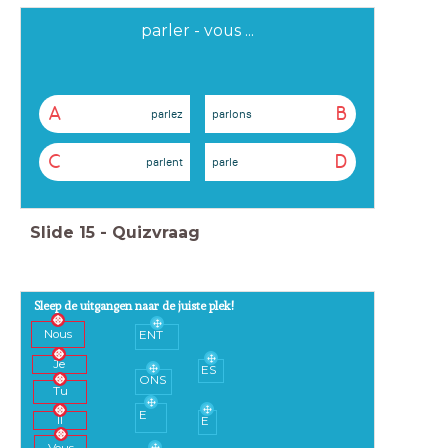
parler - vous ...
A
B
parlez
parlons
C
D
parlent
parle
Slide
15
-
Quizvraag
Sleep de uitgangen naar de juiste plek!
Nous
ENT
Je
ES
ONS
Tu
E
Il
E