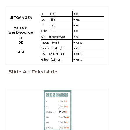
je (ik)
+ e
UITGANGEN
tu (jij)
+ es
il (hij)
+ e
van de
elle (zij)
+ e
werkwoorde
on (men/we)
+ e
n
nous (wij)
+ ons
op
vous (jullie/u)
+ ez
-ER
ils (zij, mnl)
+ ent
elles (zij, vrl)
+ ent
Slide
4
-
Tekstslide