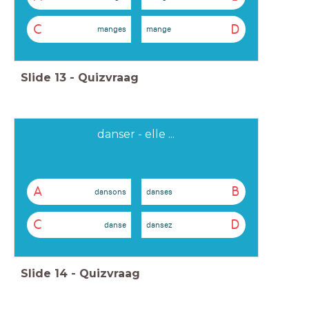
C
D
manges
mange
Slide
13
-
Quizvraag
danser - elle ...
A
B
dansons
danses
C
D
danse
dansez
Slide
14
-
Quizvraag