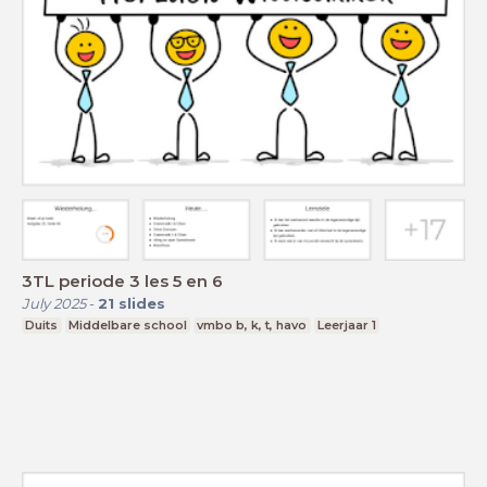
3TL periode 3 les 5 en 6
July 2025
-
21
slides
Duits
Middelbare school
vmbo b, k, t, havo
Leerjaar 1