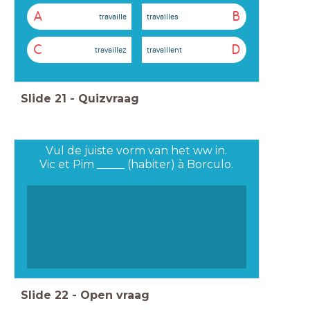
A
B
travaille
travailles
C
D
travaillez
travaillent
Slide
21
-
Quizvraag
Vul de juiste vorm van het ww in.
Vic et Pim _____ (habiter) à Borculo.
Slide
22
-
Open vraag