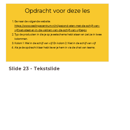
Opdracht voor deze les
Ga naar de volgende website:
https://www.voedingscentrum.nl/nl/gezond-eten-met-de-schijf-van-
vijf/wat-staat-er-in-de-vakken-van-de-schijf-van-vijf.aspx
Typ de producten in die je op je eetschema hebt staan en zet ze in twee
kolommen.
Kolom 1: Wel in de schijf van vijf. En kolom 2: Niet in de schijf van vijf
Als je de opdracht klaar hebt lever je hem in via de chat van teams.
Slide
23
-
Tekstslide