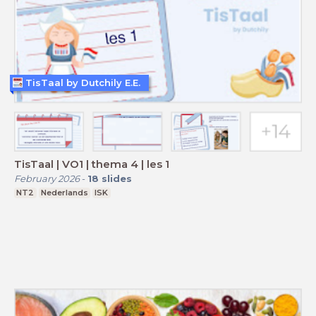
TisTaal by Dutchily E.E.
TisTaal | VO1 | thema 4 | les 1
February 2026
-
18
slides
NT2
Nederlands
ISK