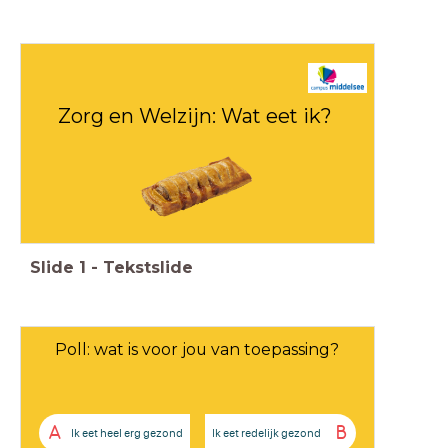
Zorg en Welzijn: Wat eet ik?
Slide
1
-
Tekstslide
Poll: wat is voor jou van toepassing?
A
B
Ik eet heel erg gezond
Ik eet redelijk gezond