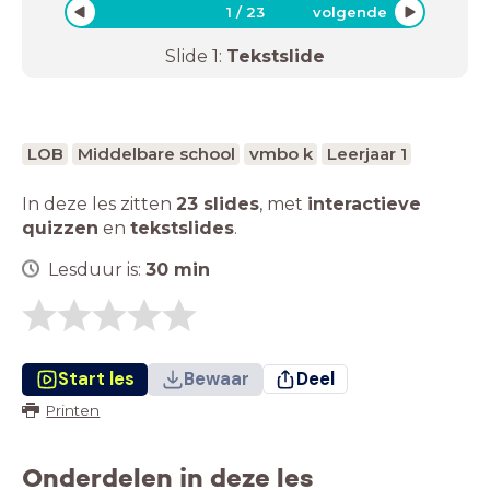
1
/
23
volgende
Slide
1
:
Tekstslide
LOB
Middelbare school
vmbo k
Leerjaar 1
In deze les zitten
23 slides
,
met
interactieve
quizzen
en
tekstslides
.
Lesduur is:
30
min
Start les
Bewaar
Deel
Printen
Onderdelen in deze les