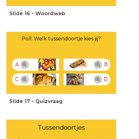
Slide
16
-
Woordweb
Poll: Welk tussendoortje kies jij?
A
B
C
D
Slide
17
-
Quizvraag
Tussendoortjes