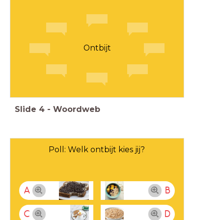
Ontbijt
Slide
4
-
Woordweb
Poll: Welk ontbijt kies jij?
A
B
C
D