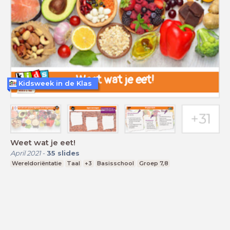
Kidsweek in de Klas
Weet wat je eet!
April 2021
-
35
slides
Wereldoriëntatie
Taal
+3
Basisschool
Groep 7,8