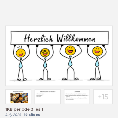
1KB periode 3 les 1
July 2025
-
19
slides