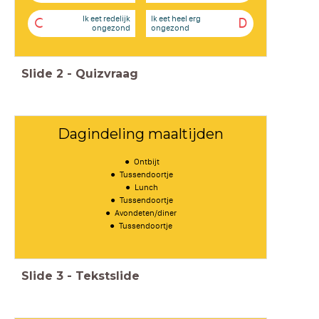
Ik eet redelijk
Ik eet heel erg
C
D
ongezond
ongezond
Slide
2
-
Quizvraag
Dagindeling maaltijden
Ontbijt
Tussendoortje
Lunch
Tussendoortje
Avondeten/diner
Tussendoortje
Slide
3
-
Tekstslide