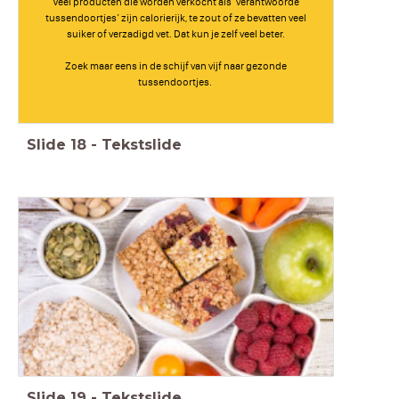
Veel producten die worden verkocht als ‘verantwoorde
tussendoortjes’ zijn calorierijk, te zout of ze bevatten veel
suiker of verzadigd vet. Dat kun je zelf veel beter.
Zoek maar eens in de schijf van vijf naar gezonde
tussendoortjes.
Slide
18
-
Tekstslide
Slide
19
-
Tekstslide