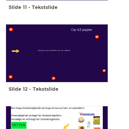
Slide
11
-
Tekstslide
Op A3 papier
Kun jij nu veel vertellen over de vakken?
Slide
12
-
Tekstslide
VETTEN