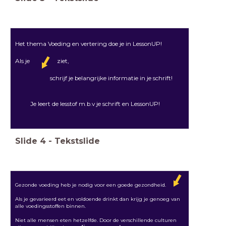
Het thema Voeding en vertering doe je in LessonUP!
Als je ziet,
schrijf je belangrijke informatie in je schrift!
Je leert de lesstof m.b.v je schrift en LessonUP!
Slide
4
-
Tekstslide
Gezonde voeding heb je nodig voor een goede gezondheid.
Als je gevarieerd eet en voldoende drinkt dan krijg je genoeg van
alle voedingsstoffen binnen.
Niet alle mensen eten hetzelfde. Door de verschillende culturen