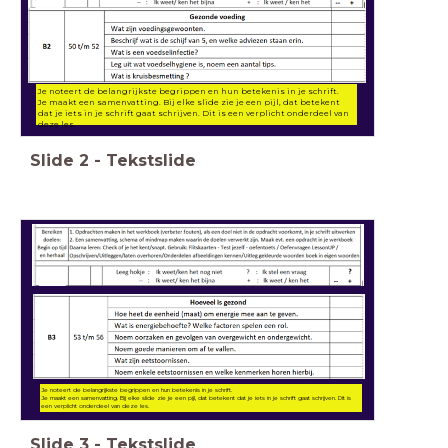
Je noteert de belangrijkste begrippen en hun betekenis in je schrift.
Je maakt een samenvatting. Bij elke slide zie je een pijl, dat betekent
dat je iets in je schrift gaat schrijven. Dit is een verplicht onderdeel van
deze les.
Slide
2
-
Tekstslide
Je noteert de belangrijkste begrippen en hun betekenis in je schrift.
Je maakt een samenvatting. Bij elke slide zie je een pijl, dat betekent dat je iets in je schrift gaat schrijven. Dit is
een verplicht onderdeel van deze les.
Slide
3
-
Tekstslide