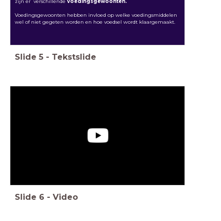
zijn er verschillende
voedingsgewoonten.
Voedingsgewoonten hebben invloed op welke voedingsmiddelen
wel of niet gegeten worden en hoe voedsel wordt klaargemaakt.
Slide
5
-
Tekstslide
Slide
6
-
Video