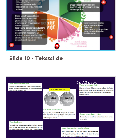
Slide
10
-
Tekstslide
Op A3 papier
buiten de schijf van 5