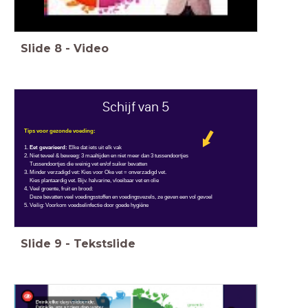
Slide
8
-
Video
Schijf van 5
Tips voor gezonde voeding:
1.
Eet gevarieerd:
Elke dat iets uit elk vak
2. Niet teveel & beweeg: 3 maaltijden en niet meer dan 3 tussendoortjes
Tussendoortjes die weinig vet en/of suiker bevatten
3. Minder verzadigd vet: Kies voor Oke vet = onverzadigd vet.
Kies plantaardig vet. Bijv. halvarine, vloeibaar vet en olie
4. Veel groente, fruit en brood:
Deze bevatten veel voedingsstoffen en voedingsvezels, ze geven een vol gevoel
5. Veilig: Voorkom voedselinfectie door goede hygiëne
Slide
9
-
Tekstslide