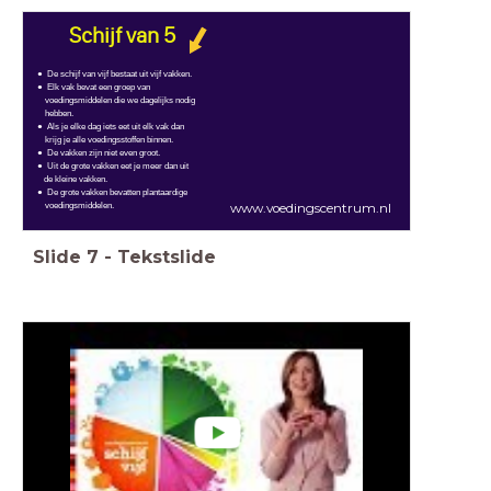
Schijf van 5
De schijf van vijf bestaat uit vijf vakken.
Elk vak bevat een groep van
voedingsmiddelen die we dagelijks nodig
hebben.
Als je elke dag iets eet uit elk vak dan
krijg je alle voedingsstoffen binnen.
De vakken zijn niet even groot.
Uit de grote vakken eet je meer dan uit
de kleine vakken.
De grote vakken bevatten plantaardige
voedingsmiddelen.
www.voedingscentrum.nl
Slide
7
-
Tekstslide