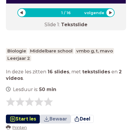
1
/
16
volgende
Slide
1
:
Tekstslide
Biologie
Middelbare school
vmbo g, t, mavo
Leerjaar 2
In deze les zitten
16 slides
,
met
tekstslides
en
2
videos
.
Lesduur is:
50
min
Start les
Bewaar
Deel
Printen