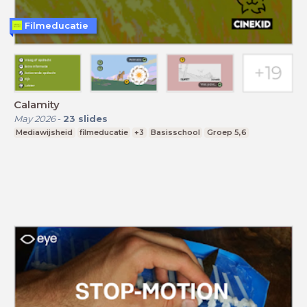
Filmeducatie
Calamity
May 2026
-
23
slides
Mediawijsheid
filmeducatie
+3
Basisschool
Groep 5,6