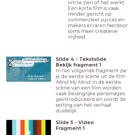
om te zien of het werkt.
Een korte film is vaak
minder gericht op
commercieel succes en
makers ervaren hierdoor
soms meer creatieve
vrijheid.
Slide
4
-
Tekstslide
introductie personages
Bekijk het fragment en
Bekijk fragment 1
omschrijf alle personages die je
ziet.
In het volgende fragment zie
je de eerste scène uit de film
Je gaat nu naar
fragment 1 kijken >
Mind My Mind.
In de eerste
scène van een film worden
vaak belangrijke personages
geïntroduceerd en wordt de
setting van het verhaal
duidelijk.
Slide
5
-
Video
0
Fragment 1