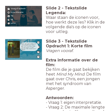
Slide
2
-
Tekstslide
Vraag of opdracht
Legenda:
Extra informatie
Tip
Waar staan de iconen voor,
Kijk
hoe werkt deze les? Klik in de
Luister
volgende dia's op de iconen
voor uitleg.
Slide
3
-
Tekstslide
De film die je gaat bekijken heet
Opdracht 1: Korte film
<i>Mind My Mind</i>. De film
gaat over Chris, een jongen
met het syndroom van
Asperger. Wat verwacht je van
Vragen vooraf.
de film?
Extra informatie over de
film:
De film die je gaat bekijken
heet
Mind My Mind
. De film
gaat over Chris, een jongen
met het syndroom van
Asperger.
Antwoorden:
- Vraag 1: eigen interpretatie.
- Vraag 2: De maximale lengte