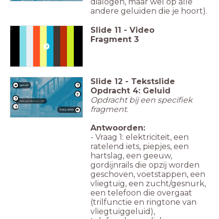
dialogen, maar wel op álle
andere geluiden die je hoort).
Slide
11
-
Video
0
Fragment 3
Slide
12
-
Tekstslide
geluid
Opdracht 4: Geluid
Opdracht bij een specifiek
Welke geluiden hoor je?
fragment
.
foley artist
Antwoorden:
- Vraag 1: elektriciteit, een
ratelend iets, piepjes, een
hartslag, een geeuw,
gordijnrails die opzij worden
geschoven, voetstappen, een
vliegtuig, een zucht/gesnurk,
een telefoon die overgaat
(trilfunctie en ringtone van
vliegtuiggeluid),