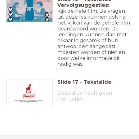
kijken van de filmt
Vervolgsuggesties:
Kijk de hele film. De vragen
uit deze les kunnen ook na
het kijken van de gehele film
beantwoord worden. De
leerlingen kunnen dan met
elkaar in gesprek of hun
antwoorden aangepast
moesten worden of niet en
door welke informatie dit
nodig was.
Slide
17
-
Tekstslide
Deze slide heeft geen
instructies
Deze film is geselecteerd voor het educatieprogramma van het Nederlands
Film Festival.
Klik
hier
voor meer informatie.