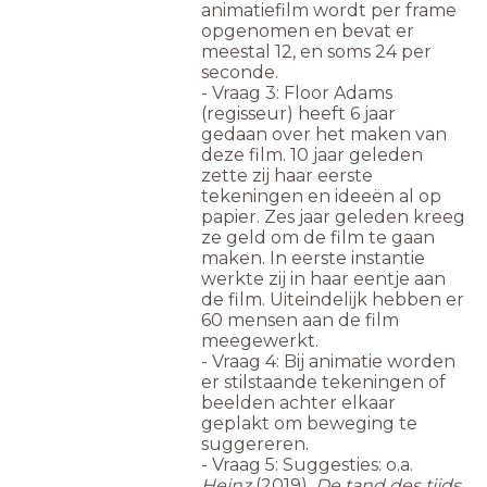
animatiefilm wordt per frame
opgenomen en bevat er
meestal 12, en soms 24 per
seconde.
- Vraag 3: Floor Adams
(regisseur) heeft 6 jaar
gedaan over het maken van
deze film. 10 jaar geleden
zette zij haar eerste
tekeningen en ideeën al op
papier. Zes jaar geleden kreeg
ze geld om de film te gaan
maken. In eerste instantie
werkte zij in haar eentje aan
de film. Uiteindelijk hebben er
60 mensen aan de film
meegewerkt.
- Vraag 4: Bij animatie worden
er stilstaande tekeningen of
beelden achter elkaar
geplakt om beweging te
suggereren.
- Vraag 5: Suggesties: o.a.
Heinz
(2019),
De tand des tijds