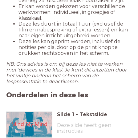
overleg zal discussie vaak noodzakelijk zijn.
Er kan worden gekozen voor verschillende
werkvormen: individueel, in groepjes of
klassikaal.
Deze les duurt in totaal 1 uur (exclusief de
film en nabespreking of extra lessen) en kan
naar eigen inzicht uitgebreid worden.
Deze les kan geprint worden, inclusief de
notities per dia, door op de print knop te
drukken rechtsboven in het scherm.
NB: Ons advies is om bij deze les niet te werken
met 'devices in de klas'. Je kunt dit uitzetten door
het vinkje onderin het scherm van de
lespresentatie te deactiveren.
Onderdelen in deze les
Slide
1
-
Tekstslide
Mind My Mind
Deze slide heeft geen
instructies