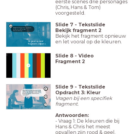
eerste scènes drie personages
(Chris, Hans & Tom)
voorgesteld.
Slide
7
-
Tekstslide
Bekijk het fragment opnieuw
Bekijk fragment 2
en let vooral op de
kleuren.&nbsp;
Bekijk het fragment opnieuw
en let vooral op de kleuren.
Je gaat nu naar
fragment 2 kijken >
Slide
8
-
Video
0
Fragment 2
Slide
9
-
Tekstslide
Als je let op de kleuren, wat
Opdracht 3: Kleur
valt je op als kijkt naar Chris
&amp; Hans? Wat komt
overeen?
Vragen bij een specifiek
fragment.
Antwoorden:
- Vraag 1: De kleuren die bij
Hans & Chris het meest
opvallen zijn rood & geel.