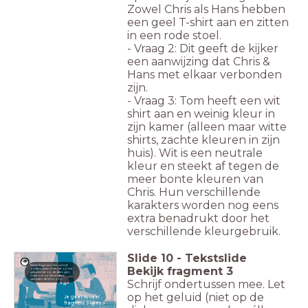
Zowel Chris als Hans hebben
een geel T-shirt aan en zitten
in een rode stoel.
- Vraag 2: Dit geeft de kijker
een aanwijzing dat Chris &
Hans met elkaar verbonden
zijn.
- Vraag 3: Tom heeft een wit
shirt aan en weinig kleur in
zijn kamer (alleen maar witte
shirts, zachte kleuren in zijn
huis). Wit is een neutrale
kleur en steekt af tegen de
meer bonte kleuren van
Chris. Hun verschillende
karakters worden nog eens
extra benadrukt door het
verschillende kleurgebruik.
Slide
10
-
Tekstslide
Bekijk fragment 3 en schrijf
Bekijk fragment 3
ondertussen mee. Let op het
geluid (niet op de dialogen,
maar wel op álle andere
geluiden die je hoort).
Schrijf ondertussen mee. Let
op het geluid (niet op de
Je gaat nu naar
fragment 3 kijken >