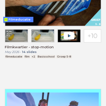
Filmeducatie
Filmkwartier - stop-motion
May 2026
-
14
slides
filmeducatie
film
+2
Basisschool
Groep 5-8