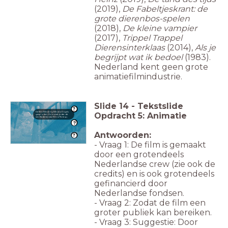
(2019),
De Fabeltjeskrant: de
grote dierenbos-spelen
(2018),
De kleine vampier
(2017),
Trippel Trappel
Dierensinterklaas
(2014),
Als je
begrijpt wat ik bedoel
(1983).
Nederland kent geen grote
animatiefilmindustrie.
Slide
14
-
Tekstslide
De film Mind my Mind is Engels
Opdracht 5: Animatie
gesproken. Hoe weet je dat dit
een Nederlandse film is?&nbsp;
Antwoorden:
- Vraag 1: De film is gemaakt
door een grotendeels
Nederlandse crew (zie ook de
credits) en is ook grotendeels
gefinancierd door
Nederlandse fondsen.
- Vraag 2: Zodat de film een
groter publiek kan bereiken.
- Vraag 3: Suggestie: Door