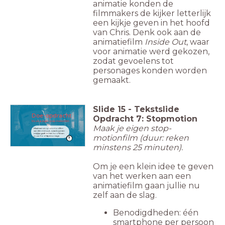
animatie konden de
filmmakers de kijker letterlijk
een kijkje geven in het hoofd
van Chris. Denk ook aan de
animatiefilm
Inside Out
, waar
voor animatie werd gekozen,
zodat gevoelens tot
personages konden worden
gemaakt.
Slide
15
-
Tekstslide
Doe-opdracht
Opdracht 7: Stopmotion
Maak je eigen stop-motionfilm
Maak je eigen stop-
Maak een stop-motionfilm
van één minuut, waarbij je een
inkijkje geeft in het hoofd van
motionfilm (duur: reken
jouw hoofdpersonage.
minstens 25 minuten).
Om je een klein idee te geven
van het werken aan een
animatiefilm gaan jullie nu
zelf aan de slag.
Benodigdheden: één
smartphone per persoon