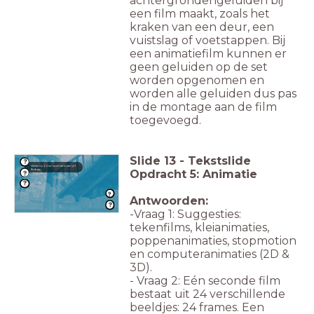
achtergrondengeluiden bij
een film maakt, zoals het
kraken van een deur, een
vuistslag of voetstappen. Bij
een animatiefilm kunnen er
geen geluiden op de set
worden opgenomen en
worden alle geluiden dus pas
in de montage aan de film
toegevoegd.
Slide
13
-
Tekstslide
Welke soorten animatie ken je?
&nbsp;
Opdracht 5: Animatie
Antwoorden:
-Vraag 1: Suggesties:
tekenfilms, kleianimaties,
poppenanimaties, stopmotion
en computeranimaties (2D &
3D).
- Vraag 2: Eén seconde film
bestaat uit 24 verschillende
beeldjes: 24 frames. Een