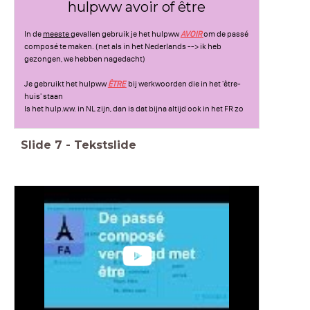
hulpww avoir of être
In de
meeste
gevallen gebruik je het hulpww
AVOIR
om de passé
composé te maken. (net als in het Nederlands --> ik heb
gezongen, we hebben nagedacht)
Je gebruikt het hulpww
ÊTRE
bij werkwoorden die in het 'être-
huis' staan
Is het hulp.w.w. in NL zijn, dan is dat bijna altijd ook in het FR zo
Slide
7
-
Tekstslide