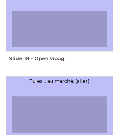
Slide
18
-
Open vraag
Tu es ... au marché. (aller)