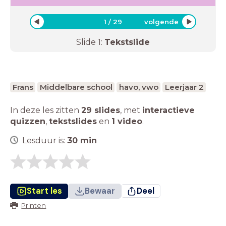
1
/
29
volgende
Slide
1
:
Tekstslide
Frans
Middelbare school
havo, vwo
Leerjaar 2
In deze les zitten
29 slides
,
met
interactieve
quizzen
,
tekstslides
en
1 video
.
Lesduur is:
30
min
Start les
Bewaar
Deel
Printen