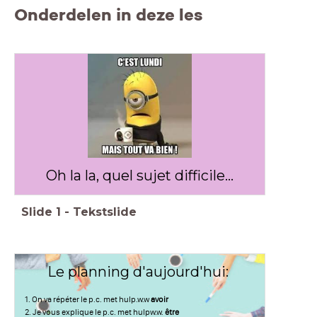
Onderdelen in deze les
Oh la la, quel sujet difficile...
Slide
1
-
Tekstslide
Le planning d'aujourd'hui:
1. On va répéter le p.c. met hulp.w.w
avoir
2. Je vous explique le p.c. met hulpw.w.
être