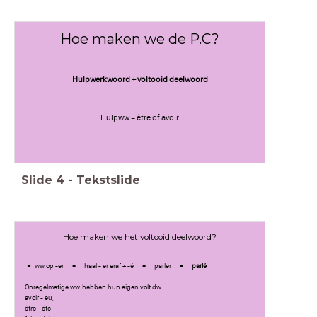
Hoe maken we de P.C?
Hulpwerkwoord + voltooid deelwoord
Hulpww = être of avoir
Slide
4
-
Tekstslide
Hoe maken we het voltooid deelwoord?
ww op -er = haal - er eraf + -é = parler =
parlé
Onregelmatige w.w. hebben hun eigen volt.dw. :
avoir - eu,
être - été,