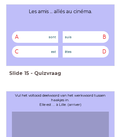
Les amis ... allés au cinéma.
A
B
sont
suis
C
D
est
êtes
Slide
15
-
Quizvraag
Vul het voltooid deelwoord van het werkwoord tussen
haakjes in.
Elle est ... à Lille. (arriver)