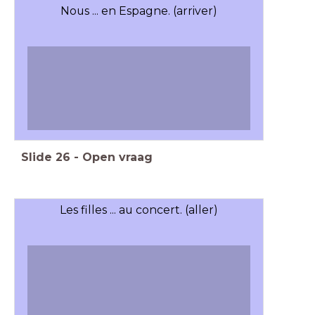
Nous ... en Espagne. (arriver)
Slide
26
-
Open vraag
Les filles ... au concert. (aller)