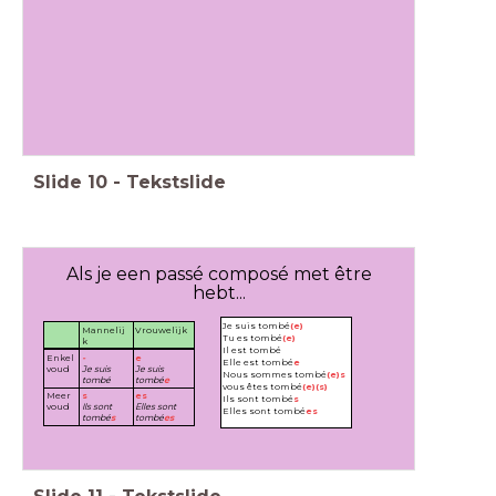
Slide
10
-
Tekstslide
Als je een passé composé met être
hebt...
Je suis tombé
(e)
Mannelij
Vrouwelijk
Tu es tombé
(e)
k
Il est tombé
Enkel
-
e
Elle est tombé
e
voud
Je suis
Je suis
Nous sommes tombé
(e)s
tombé
tombé
e
vous êtes tombé
(e)(s)
Meer
s
es
Ils sont tombé
s
voud
Ils sont
Elles sont
Elles sont tombé
es
tombé
s
tombé
es