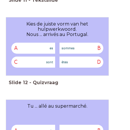
Slide
11
-
Tekstslide
Kies de juiste vorm van het
hulpwerkwoord.
Nous ... arrivés au Portugal.
A
B
es
sommes
C
D
sont
êtes
Slide
12
-
Quizvraag
Tu ... allé au supermarché.