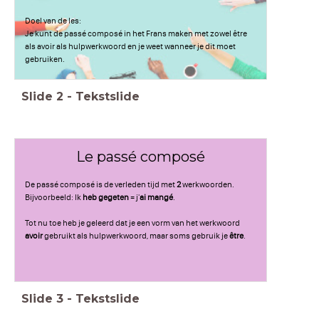
Doel van de les:
Je kunt de passé composé in het Frans maken met zowel être
als avoir als hulpwerkwoord en je weet wanneer je dit moet
gebruiken.
Slide
2
-
Tekstslide
Le passé composé
De passé composé is de verleden tijd met
2
werkwoorden.
Bijvoorbeeld: Ik
heb gegeten
= j'
ai mangé
.
Tot nu toe heb je geleerd dat je een vorm van het werkwoord
avoir
gebruikt als hulpwerkwoord, maar soms gebruik je
être
.
Slide
3
-
Tekstslide