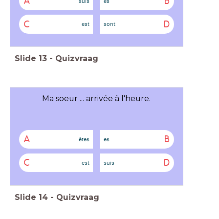
A
B
suis
es
C
D
est
sont
Slide
13
-
Quizvraag
Ma soeur ... arrivée à l'heure.
A
B
êtes
es
C
D
est
suis
Slide
14
-
Quizvraag