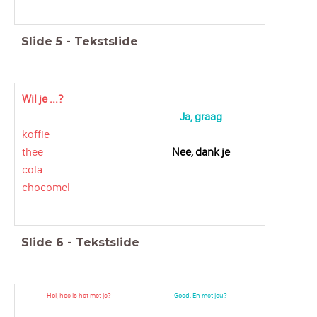
Slide
5
-
Tekstslide
Wil je ...?
Ja, graag
koffie
thee
Nee, dank je
cola
chocomel
Slide
6
-
Tekstslide
Hoi, hoe is het met je?
Goed. En met jou?