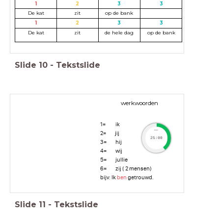
1
2
3
3
De kat
zit
op de bank
1
2
3
3
De kat
zit
de hele dag
op de bank
Slide
10
-
Tekstslide
werkwoorden
1= ik
timer
2= jij
25:00
3= hij
4= wij
5= jullie
6= zij ( 2 mensen)
bijv: Ik
ben
getrouwd.
Slide
11
-
Tekstslide