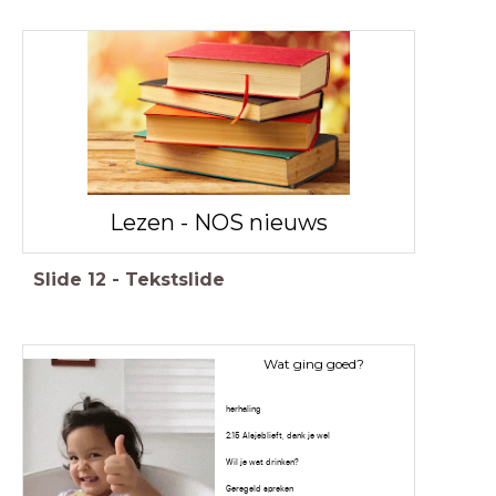
Lezen - NOS nieuws
Slide
12
-
Tekstslide
Wat ging goed?
herhaling
2.15 Alsjeblieft, dank je wel
Wil je wat drinken?
Geregeld spreken