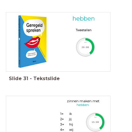
hebben
Tweetallen
timer
20:00
Slide
31
-
Tekstslide
zinnen maken met
hebben
1= ik
timer
2= jij
15:00
3= hij
4= wij