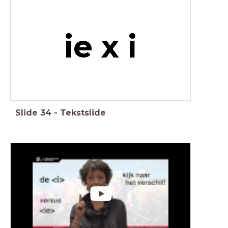
ie x i
Slide
34
-
Tekstslide