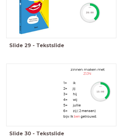
timer
20:00
Slide
29
-
Tekstslide
zinnen maken met
ZIJN
1= ik
timer
2= jij
15:00
3= hij
4= wij
5= jullie
6= zij ( 2 mensen)
bijv: Ik
ben
getrouwd.
Slide
30
-
Tekstslide