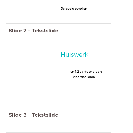
Geregeld spreken
Slide
2
-
Tekstslide
Huiswerk
1.1 en 1.2 op de telefoon
woorden leren
Slide
3
-
Tekstslide