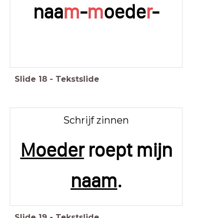
naa
m
-
m
oede
r
-
Slide
18
-
Tekstslide
Schrijf zinnen
Moeder
roept mijn
naam
.
Slide
19
-
Tekstslide