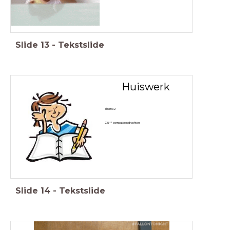
Slide
13
-
Tekstslide
Huiswerk
Thema 2
2.15 ** computeropdrachten
Slide
14
-
Tekstslide