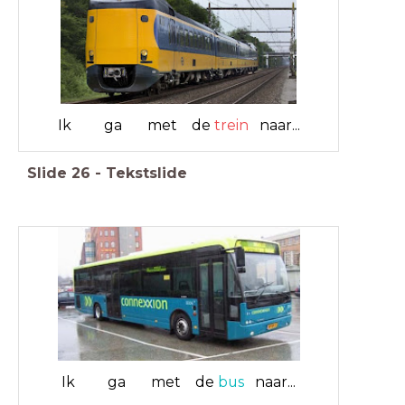
Ik ga met de
trein
naar...
Slide
26
-
Tekstslide
Ik ga met de
bus
naar...