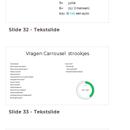
5= jullie
6= zij ( 2 mensen)
bijv.: Ik
heb
een auto.
Slide
32
-
Tekstslide
Vragen Carrousel strookjes
Hoe heet jij? Hoe is het?
Wat is jouw voornaam? Wie ben jij?
Wat is jouw achternaam? Hoe oud ben jij?
Heb je zussen? Hoeveel kinderen heb je?
Heb je broers?
Hoeveel broers en zussen heb je?
Hoe gaat het met je?
Hoe is met je?
Waar woon jij?
timer
Heb je kinderen?
Waar kom je vandaan?
20:00
Heb je familie hier?
Hoe lang woon je in Nederland?
Ben je getrouwd?
Slide
33
-
Tekstslide