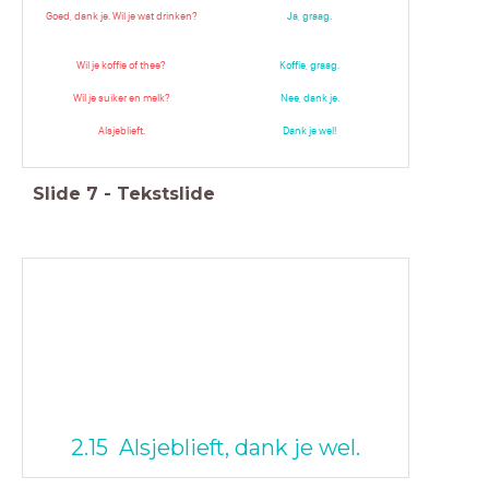
Goed, dank je. Wil je wat drinken?
Ja, graag.
Wil je koffie of thee?
Koffie, graag.
Wil je suiker en melk?
Nee, dank je.
Alsjeblieft.
Dank je wel!
Slide
7
-
Tekstslide
2.15 Alsjeblieft, dank je wel.