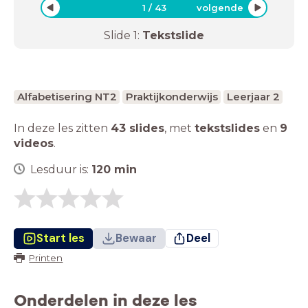
1
/
43
volgende
Slide
1
:
Tekstslide
Alfabetisering NT2
Praktijkonderwijs
Leerjaar 2
In deze les zitten
43 slides
,
met
tekstslides
en
9
videos
.
Lesduur is:
120
min
Start les
Bewaar
Deel
Printen
Onderdelen in deze les