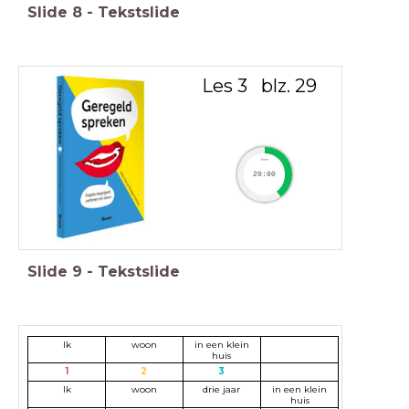
Slide
8
-
Tekstslide
Les 3 blz. 29
timer
20:00
Slide
9
-
Tekstslide
Ik
woon
in een klein
huis
1
2
3
Ik
woon
drie jaar
in een klein
huis