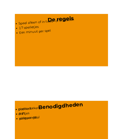
De regels
Speel alleen of in twee- of drietallen
17 spelletjes
Een minuut per spel
Benodigdheden
plastic-bekers
potlood 
A4'tjes
stift 
pingpongbal
volle wc-rol