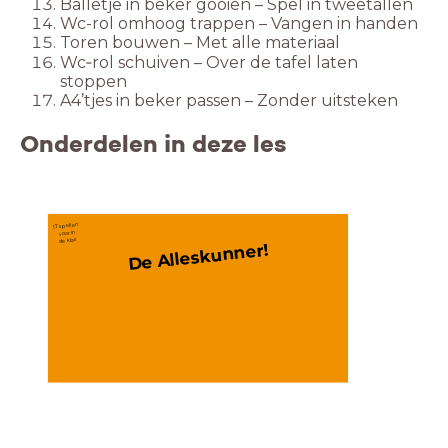
Balletje in beker gooien – Spel in tweetallen
Wc-rol omhoog trappen – Vangen in handen
Toren bouwen – Met alle materiaal
Wc‑rol schuiven – Over de tafel laten
stoppen
A4’tjes in beker passen – Zonder uitsteken
Onderdelen in deze les
17 spellen 
voor in
de klas
De Alleskunner!