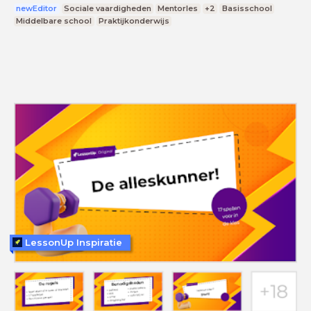
newEditor
Sociale vaardigheden
Mentorles
+2
Basisschool
Middelbare school
Praktijkonderwijs
LessonUp Inspiratie