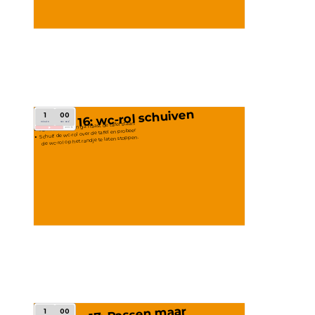
16: wc-rol schuiven 
1
00
minute
second
Pak de wc-rol en ga naast de tafel staan.
add30s
Schuif de wc-rol over de tafel en probeer
 de wc-rol op het randje te laten stoppen.
17: Passen maar
1
00