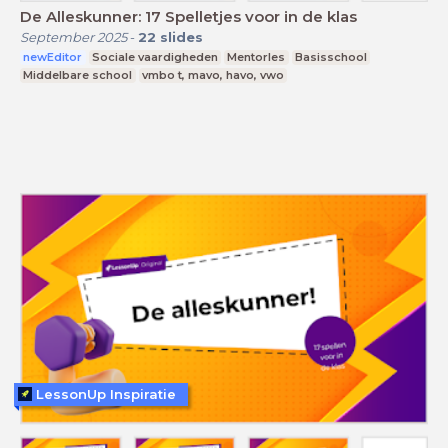
De Alleskunner: 17 Spelletjes voor in de klas
September 2025
-
22
slides
newEditor
Sociale vaardigheden
Mentorles
Basisschool
Middelbare school
vmbo t, mavo, havo, vwo
LessonUp Inspiratie