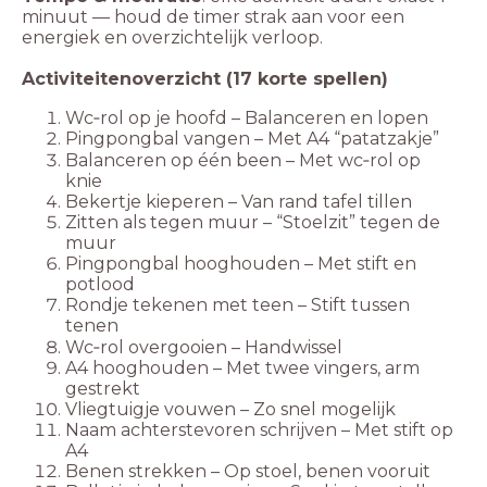
minuut — houd de timer strak aan voor een
energiek en overzichtelijk verloop.
Activiteitenoverzicht (17 korte spellen)
Wc‑rol op je hoofd – Balanceren en lopen
Pingpongbal vangen – Met A4 “patatzakje”
Balanceren op één been – Met wc‑rol op
knie
Bekertje kieperen – Van rand tafel tillen
Zitten als tegen muur – “Stoelzit” tegen de
muur
Pingpongbal hooghouden – Met stift en
potlood
Rondje tekenen met teen – Stift tussen
tenen
Wc‑rol overgooien – Handwissel
A4 hooghouden – Met twee vingers, arm
gestrekt
Vliegtuigje vouwen – Zo snel mogelijk
Naam achterstevoren schrijven – Met stift op
A4
Benen strekken – Op stoel, benen vooruit