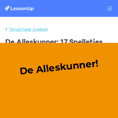
‹
Terug naar zoeken
De Alleskunner: 17 Spelletjes
voor in de klas
De Alleskunner!