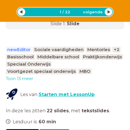
1
/
22
volgende
Slide
1
:
Slide
newEditor
Sociale vaardigheden
Mentorles
+2
Basisschool
Middelbare school
Praktijkonderwijs
Speciaal Onderwijs
Voortgezet speciaal onderwijs
MBO
Toon 13 meer
Les van
Starten met LessonUp
In deze les zitten
22 slides
,
met
tekstslides
.
Lesduur is:
60
min