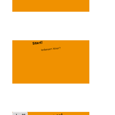
Start!
Iedereen klaar?
1
00