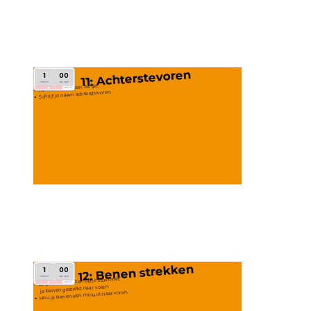
11: Achterstevoren
1
00
minute
second
Pak de stift en een A4'tje. 
add30s
Schrijf je naam achterstevoren.
12: Benen strekken
1
00
minute
second
Je gaat recht zitten op je stoel met
add30s
 je benen gestrekt naar voren.
Hou je benen een minuut naar voren. 