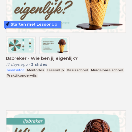
Starten met LessonUp
IJsbreker - Wie ben jij eigenlijk?
17 days ago
-
3
slides
newEditor
Mentorles
LessonUp
Basisschool
Middelbare school
Praktijkonderwijs