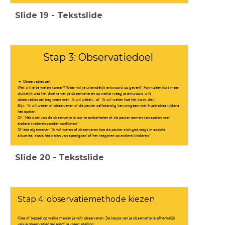
Slide
19
-
Tekstslide
Stap 3: Observatiedoel
Observatiedoel:
Wat wil je te weten komen? Waar wil je uiteindelijk antwoord op geven?. Formuleer kort maar
duidelijk wat het doel is van je observatie en op welke vraag je antwoord wilt
observatiedoel beginnen met: 'Ik wil weten..' of ' Ik wil weten hoe het komt dat..'
Bijv: "Ik wil weten of observeren of de peuter zelfstandig kan omgaan met frustraties tijdens
het spelen."
Of: "Het doel van de observatie is om te achterhalen of de peuter samen kan spelen met
andere kinderen zonder conflicten."
Of iets algemener: "Ik wil weten of observeren hoe de peuter zich gedraagt in sociale
situaties, zoals het delen van speelgoed of het reageren op andere kinderen."
Slide
20
-
Tekstslide
Stap 4: observatiemethode kiezen
Kies of bepaal op welke manier je wilt observeren. De keuze van je observatie is afhankelijk
van je observatiedoel en/of je vraag stelling