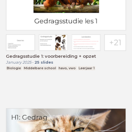
Gedragsstudie 1: voorbereiding + opzet
January 2025
-
25
slides
Biologie
Middelbare school
havo, vwo
Leerjaar 1