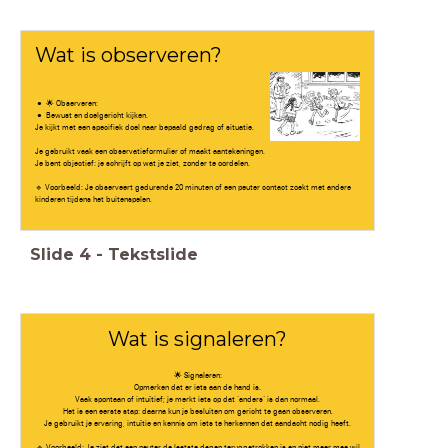
Wat is observeren?
🌟 Observeren:
Bewust en doelgericht kijken.
Je kijkt met een specifiek doel naar bepaald gedrag of situatie.
Je gebruikt vaak een observatieformulier of maakt aantekeningen.
Je bent objectief: je schrijft op wat je ziet, zonder te oordelen.
🔹 Voorbeeld: Je observeert gedurende 20 minuten of een peuter contact zoekt met andere
kinderen tijdens het buitenspelen.
Slide
4
-
Tekstslide
Wat is signaleren?
🌟 Signaleren:
Opmerken dat er iets aan de hand is.
Vaak spontaan of intuïtief; je merkt iets op dat ‘anders’ is dan normaal.
Het is een eerste stap: daarna kun je besluiten om gericht te gaan observeren.
Je gebruikt je ervaring, intuïtie en kennis om iets te herkennen dat aandacht nodig heeft.
🔹 Voorbeeld: Je ziet dat een peuter de laatste dagen teruggetrokken is en niet meer mee wil