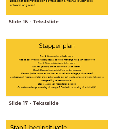
Bepaal het observatiedoel en de vraagstelling. Waar wil je uiteindelijk
antwoord op geven?
Slide
16
-
Tekstslide
Stappenplan
Stap 4. Observatiemethode kiezen
Kies de observatiemethode; bepaal op welke manier je wilt gaan observeren.
Stap 5 Observatiehulpmiddelen kiezen
Wat heb je nodig om de observatie uit te voeren?
Stap 6 Observatiesituatie(s)/momenten bepalen
Wanneer (welke datum en hoe laat) en in welke situatie ga je observeren?
Je observeert meerdere malen om er zeker van te zijn dat je voldoende informatie hebt om je
vraagstelling te beantwoorden.
Stap 7 Manier van rapporteren bepalen
Op welke manier ga je verslag uitbrengen? Doe je dit mondeling of schriftelijk?
Slide
17
-
Tekstslide
Stap 1: beginsituatie