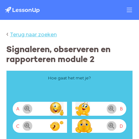
‹
Terug naar zoeken
Signaleren, observeren en
rapporteren module 2
Hoe gaat het met je?
A
B
C
D