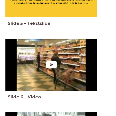
doen met spelletjes. Je signaleert dit gedrag, en besluit het verder te observeren.
Slide
5
-
Tekstslide
Slide
6
-
Video