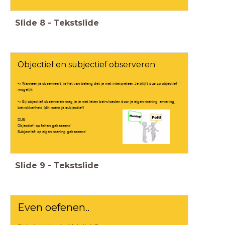
Slide
8
-
Tekstslide
Objectief en subjectief observeren
-> Wanneer je observeert, is het van belang dat je niet interpreteer. Je blijft dus zo objectief
mogelijk
-> Bij objectief observeren mag je je niet laten beïnvloeden door je eigen mening, ervaring,
betrokkenheid (dit noem je subjectief)
DUS;
Objectief: op feiten gebaseerd
Subjectief: op eigen mening gebaseerd
Slide
9
-
Tekstslide
Even oefenen..