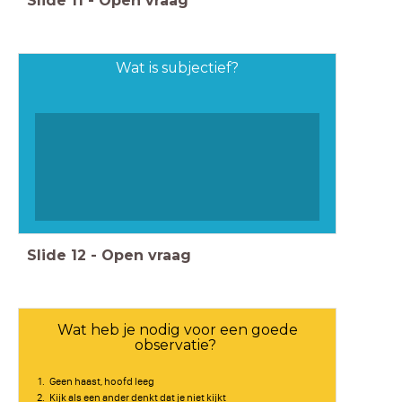
Slide
11
-
Open vraag
Wat is subjectief?
Slide
12
-
Open vraag
Wat heb je nodig voor een goede
observatie?
Geen haast, hoofd leeg
Kijk als een ander denkt dat je niet kijkt