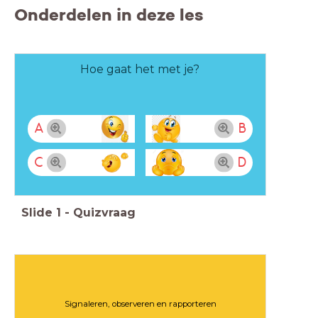
Onderdelen in deze les
Hoe gaat het met je?
A
B
C
D
Slide
1
-
Quizvraag
Signaleren, observeren en rapporteren