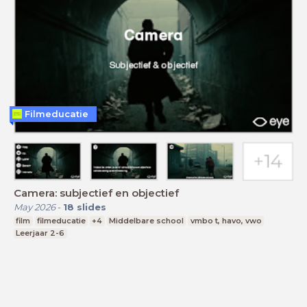
Filmeducatie
Camera: subjectief en objectief
May 2026
-
18
slides
film
filmeducatie
+4
Middelbare school
vmbo t, havo, vwo
Leerjaar 2-6