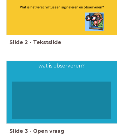
Wat is het verschil tussen signaleren en observeren?
Slide
2
-
Tekstslide
wat is observeren?
Slide
3
-
Open vraag