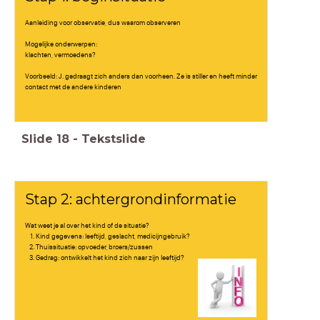
Aanleiding voor observatie, dus waarom observeren
Mogelijke onderwerpen:
klachten, vermoedens?
Voorbeeld: J. gedraagt zich anders dan voorheen. Ze is stiller en heeft minder
contact met de andere kinderen
Slide
18
-
Tekstslide
Stap 2: achtergrondinformatie
Wat weet je al over het kind of de situatie?
Kind gegevens: leeftijd, geslacht, medicijngebruik?
Thuissituatie: opvoeder, broers/zussen
Gedrag: ontwikkelt het kind zich naar zijn leeftijd?