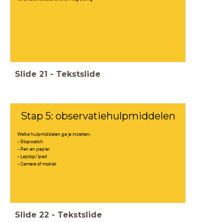
Slide
21
-
Tekstslide
Stap 5: observatiehulpmiddelen
Welke hulpmiddelen ga je inzetten;
- Stopwatch
- Pen en papier
- Laptop/ Ipad
- Camera of mobiel
Slide
22
-
Tekstslide