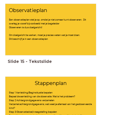
Observatieplan
Een observatieplan stel je op, omdat je niet zomaar kunt observeren. Dit
overleg je vooraf bijvoorbeeld met je begeleider
Observeren is dus doelgericht!
Om doelgericht te werken, moet je precies weten wat je moet doen.
Dit beschrijf je in een observatieplan
Slide
15
-
Tekstslide
Stappenplan
Stap 1 Aanleiding/Beginsituatie bepalen
Bepaal de aanleiding van de observatie. Wat is het probleem?
Stap 2 Achtergrondgegevens verzamelen
Verzamel achtergrondgegevens; wat weet je allemaal van het geobserveerde
kind?
Stap 3 Observatiedoel/vraagstelling bepalen