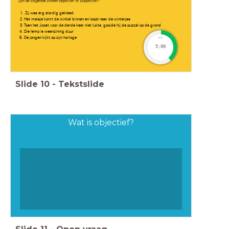
Zijn de volgende zinnen objectief of subjectief?
Zij was erg slordig gekleed.
Het meisje komt de winkel binnen en loopt naar de winterjas
Toen het Joost voor de derde keer niet lukte, gooide hij de puzzel op de grond
Die lamp is waanzinnig duur
De jongen kijkt op zijn horloge
timer
5:00
Slide
10
-
Tekstslide
Wat is objectief?