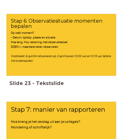
Stap 6: Observatiesituatie momenten
bepalen
Op welk moment?
- Datum, tijdstip, plaats en situatie
Hoe lang. Hou rekening met observatiedoel
DOEN!-> meerdere keren observeren
Voorbeeld: ik ga Kim observeren op 2 april tussen 12:00 uur en 12:15 uur tijdens
het buitenspelen
Slide
23
-
Tekstslide
Stap 7: manier van rapporteren
Hoe breng je het verslag uit aan je collega's?
Mondeling of schriftelijk?