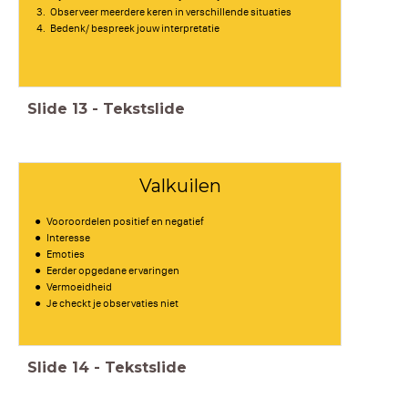
Observeer meerdere keren in verschillende situaties
Bedenk/ bespreek jouw interpretatie
Slide
13
-
Tekstslide
Valkuilen
Vooroordelen positief en negatief
Interesse
Emoties
Eerder opgedane ervaringen
Vermoeidheid
Je checkt je observaties niet
Slide
14
-
Tekstslide