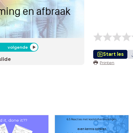
rming en afbraak
volgende
Start les
slide
Printen
d it, done it??
6.5 Reacties met koolstofverbindingen
even kennis ophalen