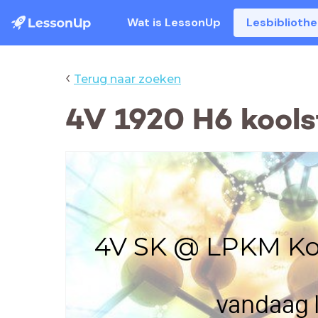
Wat is LessonUp
Lesbiblioth
‹
Terug naar zoeken
4V 1920 H6 kools
4V SK @ LPKM Ko
vandaag l