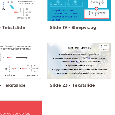
r
andere kant was alcohol
vul aan met -H en -OH
ethaanzuur
butanol
sleep de juiste twee
stoffen bij elkaar die de
gegeven ester kunnen
propaanzuur
vormen.
-
Tekstslide
Slide
19
-
Sleepvraag
ester
 reactie waarbij een ester wordt
samengevat
en door toevoeging van H
O
2
condensatie
= reactie waarbij H
O vrijkomt
2
+
H
O
2
een
ester
ontstaat als een zuur (-CO
OH
) reageert met een
alcohol (-O
H
) en
H
O
afsplitst (condensatie)
2
hydrolyse
= reactie met H
O
2
+
bij hydrolyse van een
ester
ontstaan een zuur en een alcohol
naam van een ester: alkylalkanoaat of "ester van ... en ..."
propaanzuur
methanol
-
Tekstslide
Slide
23
-
Tekstslide
oor volgende les