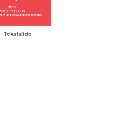
lees 6.5
maak 48, 49, 50, 51, 52
ngen van de blauwgedrukte begrippen
-
Tekstslide