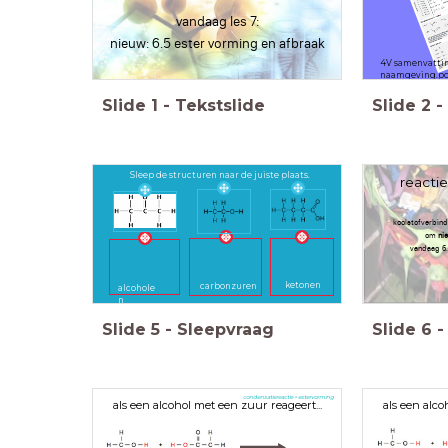
vandaag les 7:
nieuw: 6.5 ester vorming en afbraak
4V samenvattin
naamgeving.p
Slide
1
-
Tekstslide
Slide
2
-
Sleep de structuren naar de juiste plaats.
reacti
koolstofverbind
om
ni
vandaag 6.
ketonen
carbonzuren
alcohole
n
Slide
5
-
Sleepvraag
Slide
6
-
condensatiereactie = estervorming
als een alcohol met een zuur reageert...
als een alco