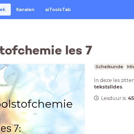
eek
Kanalen
aiToolsTab
tofchemie les 7
Scheikunde
Mi
In deze les zitte
tekstslides
.
Lesduur is:
45
olstofchemie
es 7: