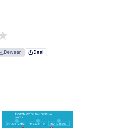
Bewaar
Deel
Sleep de stoffen naar de juiste
plaats.
ethaan-1,2-diol
propaan-1-ol
methaanzuur