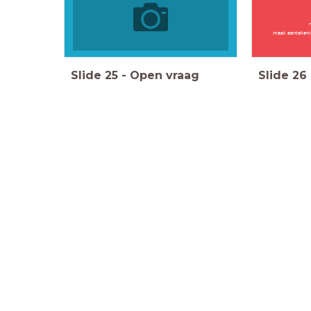
maak aantekeni
Slide
25
-
Open vraag
Slide
26