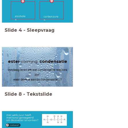
alcohole
carbonzure
n
n
Slide
4
-
Sleepvraag
ester
vorming:
condensatie
vandaag leren we wat condensatie reacties
zijn:
waar denk je aan bij condensatie...?
Slide
8
-
Tekstslide
met welk zuur heeft
methanol gereageerd
om deze ester te vormen?
methanol?