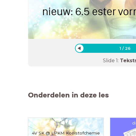
nieuw: 6.5 ester vo
1
/
26
Slide
1
:
Tekst
Onderdelen in deze les
di
4V SK @ LPKM Koolstofchemie