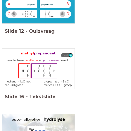
A
B
propanol
propaanzuur
C
D
Slide
12
-
Quizvraag
methyl
prop
an
oaat
-oaat
reactie tussen
methanol
en
propaanzuur
levert:
methanol = 1 x C met
propaanzuur = 3 x C
een -OH groep
met een -COOH groep
Slide
16
-
Tekstslide
ester afbreken:
hydrolyse