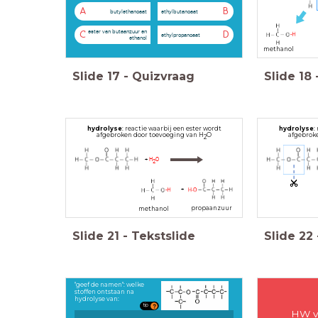
A
B
butylethanoaat
ethylbutanoaat
ester van butaanzuur en
C
D
ethylpropanoaat
ethanol
methanol
Slide
17
-
Quizvraag
Slide
18
hydrolyse
: reactie waarbij een ester wordt
hydrolyse
:
afgebroken door toevoeging van H
O
afgebrok
2
+
H
O
2
+
propaanzuur
methanol
Slide
21
-
Tekstslide
Slide
22
"geef de namen": welke
stoffen ontstaan na
hydrolyse van:
tip
HW v