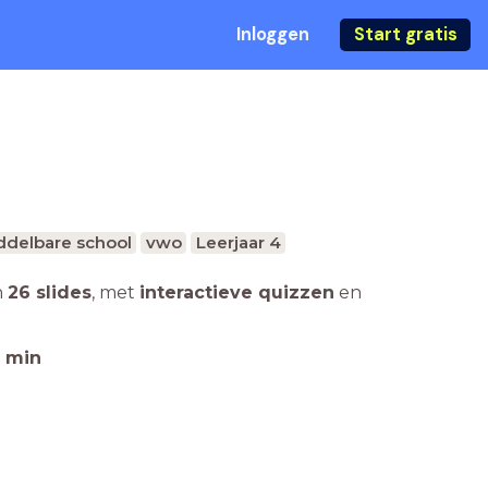
Inloggen
Start gratis
ddelbare school
vwo
Leerjaar 4
n
26 slides
,
met
interactieve quizzen
en
min