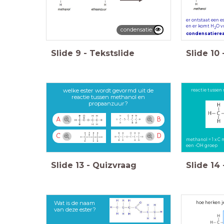
er ontstaat een es
en er komt H
O vr
2
condensatie
condensatierea
Slide
9
-
Tekstslide
Slide
10
welke ester wordt gevormd uit de
reactie tussen
reactie tussen methanol en
propaanzuur?
A
B
C
D
methanol = 1 x C 
een -OH groep
Slide
13
-
Quizvraag
Slide
14
Wat is de naam
hoe herken je
van deze ester?