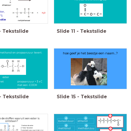
ter,
ij,
ctie
methylethanoaat
-
Tekstslide
Slide
11
-
Tekstslide
 methanol en propaanzuur levert:
hoe geef je het beestje een naam...?
ester
met
propaanzuur = 3 x C
met een -COOH
groep
-
Tekstslide
Slide
15
-
Tekstslide
 de stoffen waaruit een ester is
ontstaan?
butaanzuur
ethanol
herken de ester
"knip" de ester
methanol
methaanzuu
ene kant was zuur (met c=o)