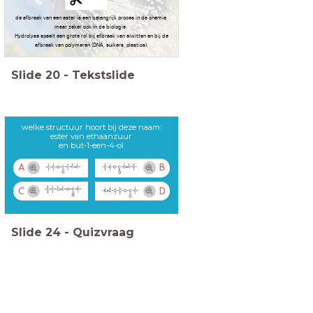
de afbraak van een ester is een belangrijk proces in de chemie,
maar zeker ook in de biologie.
Hydrolyse speelt een grote rol bij afbraak van eiwitten en bij de
afbraak van polymeren (DNA, suikers, plastics).
Slide
20
-
Tekstslide
welke structuur hoort bij deze naam:
ester van ethaanzuur
en but-1-een-4-ol
A
B
C
D
Slide
24
-
Quizvraag