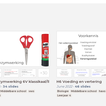
zymwerking 6V klassikaal/ll
H6 Voeding en vertering
5
-
34
slides
June 2022
-
46
slides
Middelbare school
vwo
Biologie
Middelbare school
havo
6
Leerjaar 4