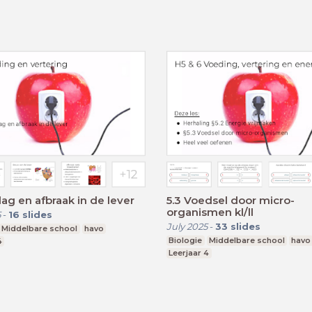
lag en afbraak in de lever
5.3 Voedsel door micro-
organismen kl/ll
5
-
16
slides
July 2025
-
33
slides
Middelbare school
havo
Biologie
Middelbare school
havo
4
Leerjaar 4