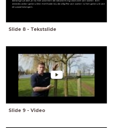
belangrijk dat je na het planten de beplanting voorziet van water. Een
steeds vaker gebruikte methode bij de afgifte van water is het gebruik van
druppelslangen.
Slide
8
-
Tekstslide
Slide
9
-
Video