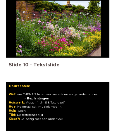
Slide
10
-
Tekstslide
Opdrachten:
Wat:
lees THEMA 2 Inzet van materialen en gereedschappen
–
Beplantingen
Huiswerk:
Vragen 1 t/m 5 & Test jezelf
Hoe:
Helemaal stil! muziek mag in!
Hulp:
Geen
Tijd:
De resterende tijd
Klaar?:
Ga bezig met een ander vak!