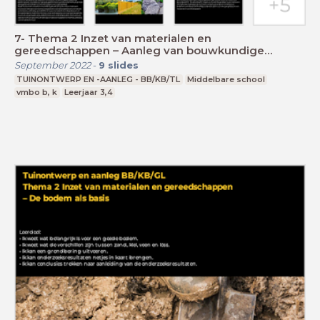
7- Thema 2 Inzet van materialen en
gereedschappen – Aanleg van bouwkundige
elementen
September 2022
-
9
slides
TUINONTWERP EN -AANLEG - BB/KB/TL
Middelbare school
vmbo b, k
Leerjaar 3,4