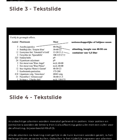
18 en 20 cm.
Slide
3
-
Tekstslide
Slide
4
-
Tekstslide
Kruidachtige planten worden meestal geleverd in potten. Voor potten en
containers worden de letters P en C als afkorting gebruikt met een cijfer voor
de afmeting, bijvoorbeeld P9 of C5.
Als de planten na levering niet gelijk in de tuin kunnen worden gezet, is het
belangrijk om ze op te kuilen. Opkuilen is het tijdelijk ingraven van planten