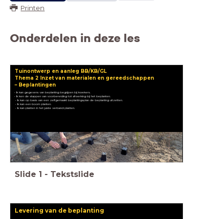
Printen
Onderdelen in deze les
Tuinontwerp en aanleg BB/KB/GL
Thema 2 Inzet van materialen en gereedschappen
– Beplantingen
• Ik kan gegevens van beplanting begrijpen bij kwekers.
• Ik ken de stappen van voorbereiding tot afwerking bij het beplanten.
• Ik kan op basis van een zelfgemaakt beplantingsplan de beplanting uitzetten.
• Ik kan een boom planten.
• Ik kan planten in het juiste verband planten.
Slide
1
-
Tekstslide
Levering van de beplanting