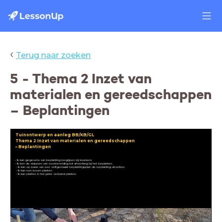
‹
Terug naar zoeken
5 - Thema 2 Inzet van
materialen en gereedschappen
– Beplantingen
Tuinontwerp en aanleg BB/KB/GL
Thema 2 Inzet van materialen en gereedschappen
– Beplantingen
• Ik kan gegevens van beplanting begrijpen bij kwekers.
• Ik ken de stappen van voorbereiding tot afwerking bij het beplanten.
• Ik kan op basis van een zelfgemaakt beplantingsplan de beplanting uitzetten.
• Ik kan een boom planten.
• Ik kan planten in het juiste verband planten.