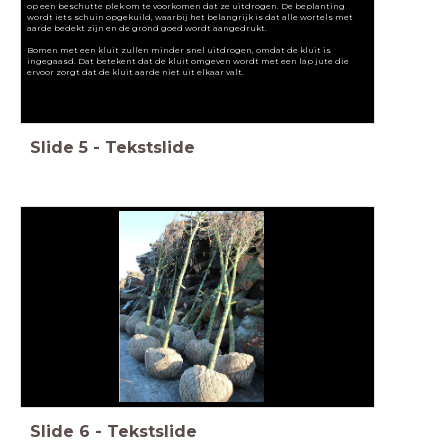
op een beschutte plek om te voorkomen dat ze uitdrogen. De beplanting
wordt iets schuin opgekuild, waarbij het belangrijk is dat alle wortels met
aarde bedekt zijn en de grond goed wordt aangedrukt.
Bomen met een kluit zullen minder snel uitdrogen, omdat de kluit is
ingegaasd. Dat betekent dat de kluit omgeven wordt met een lap jute die
ervoor zorgt dat de kluit aarde niet uit elkaar valt.
Slide
5
-
Tekstslide
Slide
6
-
Tekstslide