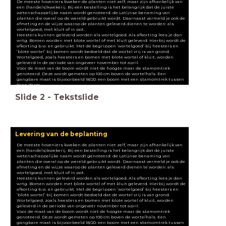
De meeste hoveniers kweken de planten niet zelf, maar zijn afhankelijk van
een (handels)kwekerij. Bij een bestelling is het belangrijk dat de juiste
wetenschappelijke naam wordt genoteerd: de Latijnse benaming van
planten die overal op de wereld gebruikt wordt. Daarnaast vermeld je ook de
afmeting en de wijze waarop de planten geleverd dienen te worden: als
wortelgoed, met kluit of in pot.
Heesters kunnen geleverd worden als wortelgoed. Als afkorting lees je dan
wrtg. Bomen worden met blote wortel of met kluit geleverd. Hierbij wordt de
afkorting b.w. en gebruikt. Met de begrippen ‘wortelgoed’ bij heesters en
‘blote wortel’ bij bomen wordt bedoeld dat de wortel vrij is van grond.
Wortelgoed, zoals heesters en bomen met blote wortel of kluit, worden
geleverd in de periode van ongeveer november tot april.
Voor de maat van de boom wordt niet de hoogte maar de stamomtrek
genoteerd. Deze wordt gemeten op 100 cm boven de wortelhals. Een
gangbare maat is bijvoorbeeld 18/20: een boom met een stamomtrek tussen
18 en 20 cm.
Slide
2
-
Tekstslide
Levering van de beplanting
De meeste hoveniers kweken de planten niet zelf, maar zijn afhankelijk van
een (handels)kwekerij. Bij een bestelling is het belangrijk dat de juiste
wetenschappelijke naam wordt genoteerd: de Latijnse benaming van
planten die overal op de wereld gebruikt wordt. Daarnaast vermeld je ook de
afmeting en de wijze waarop de planten geleverd dienen te worden: als
wortelgoed, met kluit of in pot.
Heesters kunnen geleverd worden als wortelgoed. Als afkorting lees je dan
wrtg. Bomen worden met blote wortel of met kluit geleverd. Hierbij wordt de
afkorting b.w. en gebruikt. Met de begrippen ‘wortelgoed’ bij heesters en
‘blote wortel’ bij bomen wordt bedoeld dat de wortel vrij is van grond.
Wortelgoed, zoals heesters en bomen met blote wortel of kluit, worden
geleverd in de periode van ongeveer november tot april.
Voor de maat van de boom wordt niet de hoogte maar de stamomtrek
genoteerd. Deze wordt gemeten op 100 cm boven de wortelhals. Een
gangbare maat is bijvoorbeeld 18/20: een boom met een stamomtrek tussen