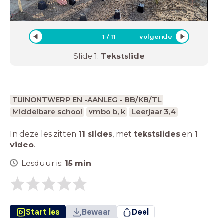
1
/
11
volgende
Slide
1
:
Tekstslide
TUINONTWERP EN -AANLEG - BB/KB/TL
Middelbare school
vmbo b, k
Leerjaar 3,4
In deze les zitten
11 slides
,
met
tekstslides
en
1
video
.
Lesduur is:
15
min
Start les
Bewaar
Deel