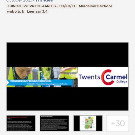
October 2025
-
11
slides
TUINONTWERP EN -AANLEG - BB/KB/TL
Middelbare school
vmbo b, k
Leerjaar 3,4