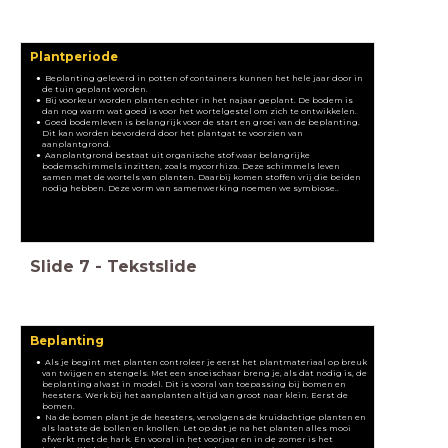
Plantperiode
Beplanting geleverd in potten of containers kunnen het hele jaar door in
de tuin geplant worden.
Bij voorkeur worden planten echter in het najaar geplant. De bodem is
dan nog warm wat goed is voor het wortelgestel om zich te ontwikkelen.
Goed bodemleven is belangrijk voor de start en groei van de beplanting.
Dit kan worden bevorderd door het plantgat te voorzien van
aanplantgrond.
Aanplantgrond bestaat uit organische stof waar belangrijke
bodemschimmels inzitten, zoals mycorrhiza. Deze schimmels leven
samen met de wortels van planten. Daarbij komen stoffen vrij die beiden
nodig hebben. Deze vorm van samenwerking noemen we symbiose..
Slide
7
-
Tekstslide
Beplanting
Als je begint met planten controleer je eerst het plantmateriaal op breuk
van twijgen en stengels. Met een snoeischaar breng je, als dat nodig is, de
beplanting alvast in model. Dit is vooral van toepassing bij bomen en
heesters. Werk bij het aanplanten altijd van groot naar klein. Eerst de
bomen.
Na de bomen plant je de heesters, vervolgens de kruidachtige planten en
als laatste de bollen en knollen. Let op dat je na het planten alles mooi
afwerkt met de hark. En vooral in het voorjaar en in de zomer is het