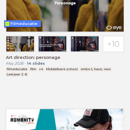
Filmeducatie
Art direction: personage
May 2026
-
14
slides
filmeducatie
film
+4
Middelbare school
vmbo t, havo, vwo
Leerjaar 2-6