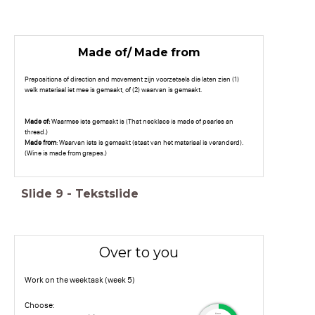
Made of/ Made from
Prepositions of direction and movement zijn voorzetsels die laten zien (1)
welk materiaal iet mee is gemaakt, of (2) waarvan is gemaakt.
Made of:
Waarmee iets gemaakt is (That necklace is made of pearles an
thread.)
Made from
: Waarvan iets is gemaakt (staat van het materiaal is veranderd).
(Wine is made from grapes.)
Slide
9
-
Tekstslide
Over to you
Work on the weektask (week 5)
Choose:
timer