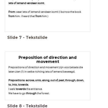
iets of iemand vandaan komt.
From:
waar iets of iemand vandaan komt (I borrow the book
from
him. I heard that
from
him.)
Slide
7
-
Tekstslide
Preposition of direction and
movement
Prepositions of direction and movement zijn voorzetsels die
laten zien (1) in welke richting iets of iemand beweegd
.
Prepositions: across, onto, along, out of, past, through, down,
to, into, towards.
I walk
towards
the entrance.
We have to go
through
the forest.
Slide
8
-
Tekstslide