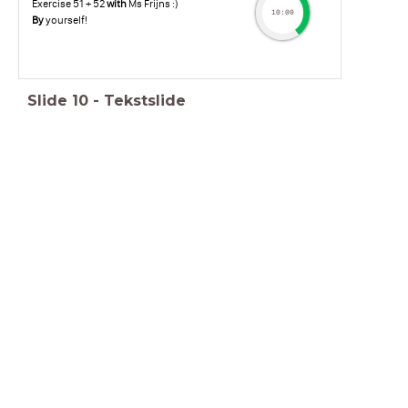
Exercise 51 + 52
with
Ms Frijns :)
10:00
By
yourself!
Slide
10
-
Tekstslide