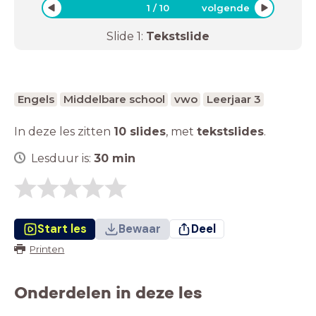
1
/
10
volgende
Slide
1
:
Tekstslide
Engels
Middelbare school
vwo
Leerjaar 3
In deze les zitten
10 slides
,
met
tekstslides
.
Lesduur is:
30
min
Start les
Bewaar
Deel
Printen
Onderdelen in deze les