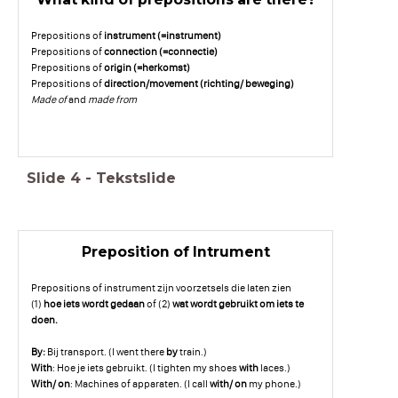
Prepositions of
instrument (=instrument)
Prepositions of
connection (=connectie)
Prepositions of
origin (=herkomst)
Prepositions of
direction/movement (richting/ beweging)
Made of
and
made from
Slide
4
-
Tekstslide
Preposition of Intrument
Prepositions of instrument zijn voorzetsels die laten zien
(1)
hoe iets wordt gedaan
of (2)
wat wordt gebruikt om iets te
doen.
By:
Bij transport. (I went there
by
train.)
With
: Hoe je iets gebruikt. (I tighten my shoes
with
laces.)
With/ on
: Machines of apparaten. (I call
with/ on
my phone.)