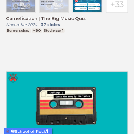
Gamefication | The Big Music Quiz
November 2024
-
37
slides
Burgerschap
MBO
Studiejaar 1
🎼School of Rock🎙️