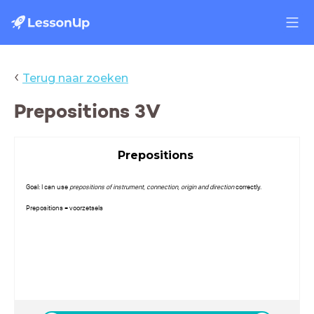
‹
Terug naar zoeken
Prepositions 3V
Prepositions
Goal: I can use
prepositions of instrument, connection, origin and direction
correctly.
Prepositions = voorzetsels