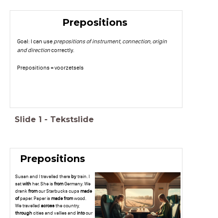
Prepositions
Goal: I can use
prepositions of instrument, connection, origin
and direction
correctly.
Prepositions = voorzetsels
Slide
1
-
Tekstslide
Prepositions
Susan and I travelled there
by
train. I
sat
with
her. She is
from
Germany. We
drank
from
our Starbucks cups
made
of
paper. Paper is
made from
wood.
We travelled
across
the country,
through
cities and vallies and
into
our