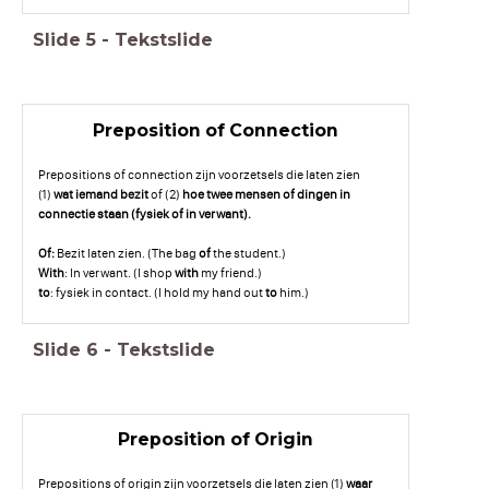
Slide
5
-
Tekstslide
Preposition of Connection
Prepositions of connection zijn voorzetsels die laten zien
(1)
wat iemand bezit
of (2)
hoe twee mensen of dingen in
connectie staan (fysiek of in verwant).
Of:
Bezit laten zien. (The bag
of
the student.)
With
: In verwant. (I shop
with
my friend.)
to
: fysiek in contact. (I hold my hand out
to
him.)
Slide
6
-
Tekstslide
Preposition of Origin
Prepositions of origin zijn voorzetsels die laten zien (1)
waar