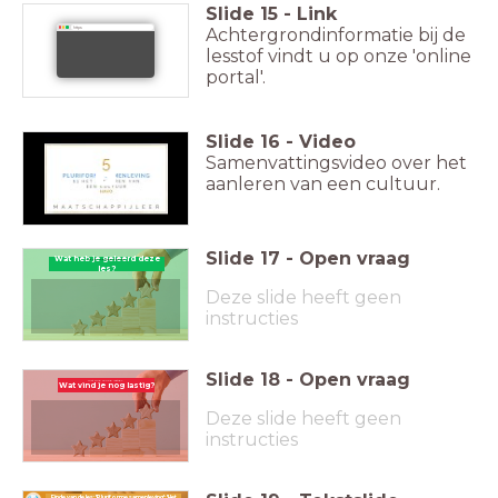
Slide
15
-
Link
Achtergrondinformatie bij de
https:
lesstof vindt u op onze 'online
portal'.
Slide
16
-
Video
Samenvattingsvideo over het
aanleren van een cultuur.
Slide
17
-
Open vraag
Wat heb je geleerd deze
Wat heb je geleerd deze les?
les?
Deze slide heeft geen
instructies
Slide
18
-
Open vraag
Wat vind je nog lastig?
Wat vind je nog lastig?
Deze slide heeft geen
instructies
Einde van de les: '
Pluriforme samenleving': 'Het