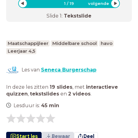
1
/
19
volgende
Slide
1
:
Tekstslide
Maatschappijleer
Middelbare school
havo
Leerjaar 4,5
Les van
Seneca Burgerschap
In deze les zitten
19 slides
,
met
interactieve
quizzen
,
tekstslides
en
2 videos
.
Lesduur is:
45
min
Start les
Bewaar
Deel