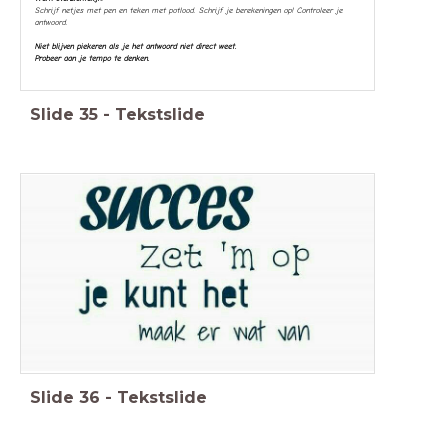
Schrijf netjes met pen en teken met potlood. Schrijf je berekeningen op! Controleer je
antwoord.
Niet blijven piekeren als je het antwoord niet direct weet.
Probeer aan je tempo te denken.
Slide
35
-
Tekstslide
Slide
36
-
Tekstslide