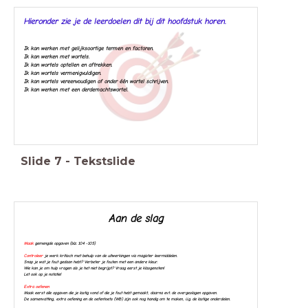
Hieronder zie je de leerdoelen dit bij dit hoofdstuk horen.
Ik kan werken met gelijksoortige termen en factoren.
Ik kan werken met wortels.
Ik kan wortels optellen en aftrekken.
Ik kan wortels vermenigvuldigen.
Ik kan wortels vereenvoudigen of onder één wortel schrijven.
Ik kan werken met een derdemachtswortel.
Slide
7
-
Tekstslide
Aan de slag
Maak
gemengde opgaven (blz. 104 -105)
Controleer
je werk kritisch met behulp van de uitwerkingen via magister leermiddelen.
Snap je wat je fout gedaan hebt? Verbeter je fouten met een andere kleur.
Wie kan je om hulp vragen als je het niet begrijpt? Vraag eerst je klasgenoten!
Let ook op je notatie!
Extra oefenen
Maak eerst alle opgaven die je lastig vond of die je fout hebt gemaakt, daarna evt. de overgeslagen opgaven.
De samenvatting, extra oefening en de oefentoets (WB) zijn ook nog handig om te maken, i.i.g. de lastige onderdelen.