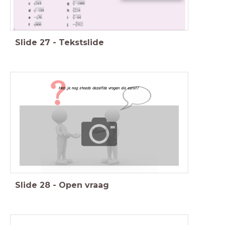
Slide
27
-
Tekstslide
Heb je nog steeds dezelfde vragen als eerst?
Slide
28
-
Open vraag