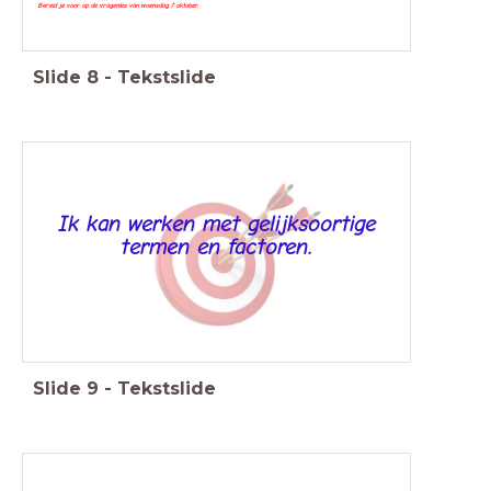
Bereid je voor op de vragenles van woensdag 7
oktober
.
Slide
8
-
Tekstslide
Ik kan werken met gelijksoortige
termen en factoren.
Slide
9
-
Tekstslide