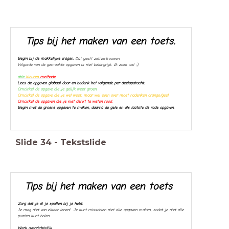
Tips bij het maken van een toets.
Begin bij de makkelijke vragen.
Dat geeft zelfvertrouwen.
Volgorde van de gemaakte opgaven is niet belangrijk. Ik zoek wel ;).
drie
kleuren
methode
Lees de opgaven globaal door en bedenk het volgende per deelopdracht:
Omcirkel de opgave die je gelijk weet groen.
Omcirkel de opgave die je wel weet, maar wel even over moet nadenken orange/geel.
Omcirkel de opgaven die je niet denkt te weten rood.
Begin met de groene opgaven te maken, daarna de gele en als laatste de rode opgaven.
Slide
34
-
Tekstslide
Tips bij het maken van een toets
Zorg dat je al je spullen bij je hebt.
Je mag niet van elkaar lenen!
Je kunt misschien niet alle opgaven maken, zodat je niet alle
punten kunt halen.
Werk overzichtelijk
.