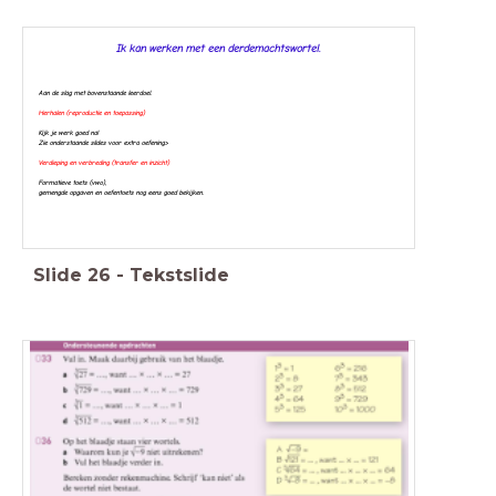
Ik kan werken met een derdemachtswortel.
Aan de slag met bovenstaande leerdoel.
Herhalen (reproductie en toepassing)
Kijk je werk goed na!
Zie onderstaande slides voor extra oefening>
Verdieping en verbreding (transfer en inzicht)
Formatieve toets (vwo),
g
emengde opgaven en oefentoets nog eens goed bekijken.
Slide
26
-
Tekstslide