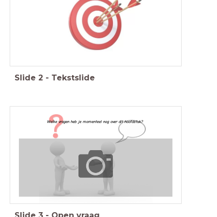
Slide
2
-
Tekstslide
Welke vragen heb je momenteel nog over dit hoofdstuk?
Slide
3
-
Open vraag