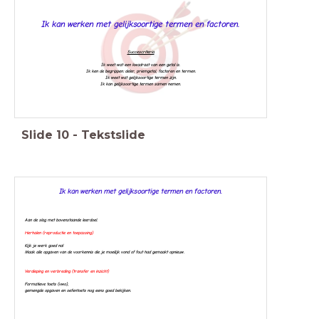
Ik kan werken met gelijksoortige termen en factoren.
Succescriteria
Ik weet wat een kwadraat van een getal is.
Ik ken de begrippen: deler, priemgetal, factoren en termen.
Ik weet wat gelijksoortige termen zijn.
Ik kan gelijksoortige termen samen nemen.
Slide
10
-
Tekstslide
Ik kan werken met gelijksoortige termen en factoren.
Aan de slag met bovenstaande leerdoel.
Herhalen (reproductie en toepassing)
Kijk je werk goed na!
Maak alle opgaven van de voorkennis die je moeilijk vond of fout had gemaakt opnieuw.
Verdieping en verbreding (transfer en inzicht)
Formatieve toets (vwo),
g
emengde opgaven en oefentoets nog eens goed bekijken.