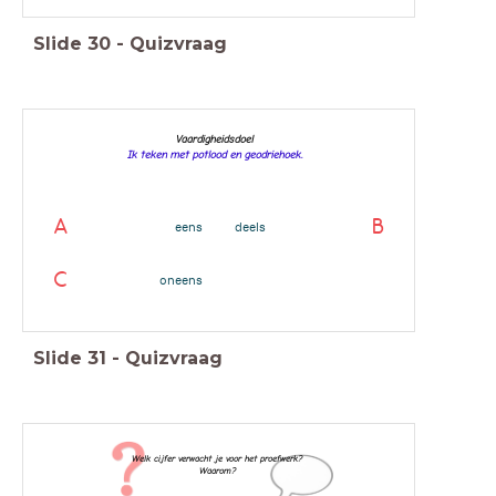
Slide
30
-
Quizvraag
Vaardigheidsdoel
Ik teken met potlood en geodriehoek.
A
B
eens
deels
C
oneens
Slide
31
-
Quizvraag
Welk cijfer verwacht je voor het proefwerk?
Waarom?