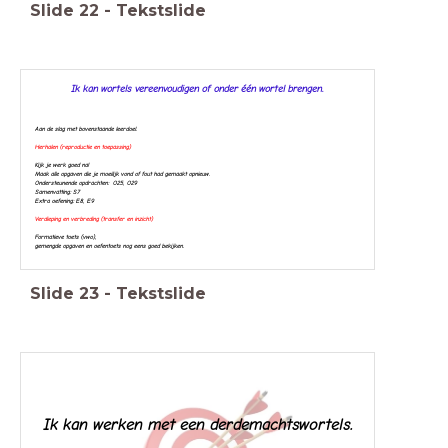
Slide
22
-
Tekstslide
Ik kan wortels vereenvoudigen of onder één wortel brengen.
Aan de slag met bovenstaande leerdoel.
Herhalen (reproductie en toepassing)
Kijk je werk goed na!
Maak alle opgaven die je moeilijk vond of fout had gemaakt opnieuw.
Ondersteunende opdrachten: O25, O29
Samenvatting: S7
Extra oefening: E8, E9
Verdieping en verbreding (transfer en inzicht)
Formatieve toets (vwo),
g
emengde opgaven en oefentoets nog eens goed bekijken.
Slide
23
-
Tekstslide
Ik kan werken met een derdemachtswortels.