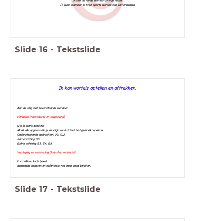
Ik ken de ronde wortels uit mijn hoofd.
Ik weet wanneer ik twee aparte wortels kan samennemen.
Slide
16
-
Tekstslide
Ik kan wortels optellen en aftrekken.
Aan de slag met bovenstaande leerdoel.
Herhalen (reproductie en toepassing)
Kijk je werk goed na!
Maak alle opgaven die je moeilijk vond of fout had gemaakt opnieuw.
Ondersteunende opdrachten: O9, O12
Samenvatting: S5
Extra oefening: E3, E4, E5
Verdieping en verbreding (transfer en inzicht)
Formatieve toets (vwo),
g
emengde opgaven en oefentoets nog eens goed bekijken.
Slide
17
-
Tekstslide