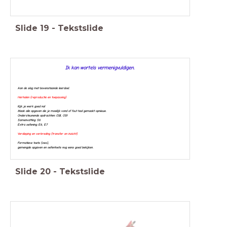
Slide
19
-
Tekstslide
Ik kan wortels vermenigvuldigen.
Aan de slag met bovenstaande leerdoel.
Herhalen (reproductie en toepassing)
Kijk je werk goed na!
Maak alle opgaven die je moeilijk vond of fout had gemaakt opnieuw.
Ondersteunende opdrachten: O18, O19
Samenvatting: S6
Extra oefening: E6, E7
Verdieping en verbreding (transfer en inzicht)
Formatieve toets (vwo),
g
emengde opgaven en oefentoets nog eens goed bekijken.
Slide
20
-
Tekstslide