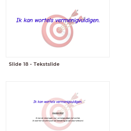
Ik kan wortels vermenigvuldigen.
Slide
18
-
Tekstslide
Ik kan wortels vermenigvuldigen.
Succescriteria
Ik ken de rekenregels voor vermenigvuldigen met wortels.
Ik weet het verschil tussen een benadering en een exact antwoord.