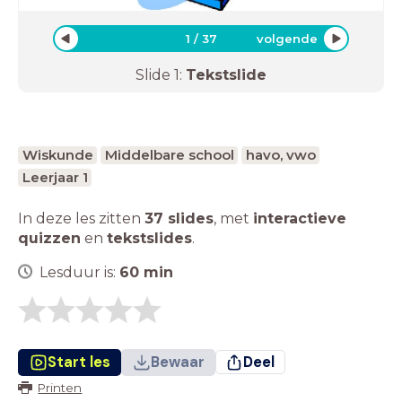
1
/
37
volgende
Slide
1
:
Tekstslide
Wiskunde
Middelbare school
havo, vwo
Leerjaar 1
In deze les zitten
37 slides
,
met
interactieve
quizzen
en
tekstslides
.
Lesduur is:
60
min
Start les
Bewaar
Deel
Printen