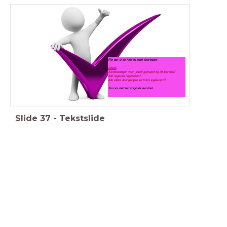
Fijn dat je de hele les hebt doorlopen!
Check
Aantekeningen voor jezelf gemaakt bij dit leerdoel?
Alle opgaven nagekeken?
Alle slides doorgelopen en foto's ingeleverd?
Succes met het volgende leerdoel.
Slide
37
-
Tekstslide