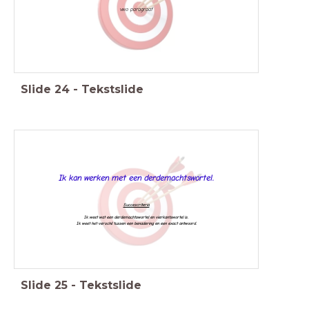
vwo paragraaf
Slide
24
-
Tekstslide
Ik kan werken met een derdemachtswortel.
Succescriteria
Ik weet wat een derdemachtswortel en vierkantswortel is.
Ik weet het verschil tussen een benadering en een exact antwoord.
Slide
25
-
Tekstslide