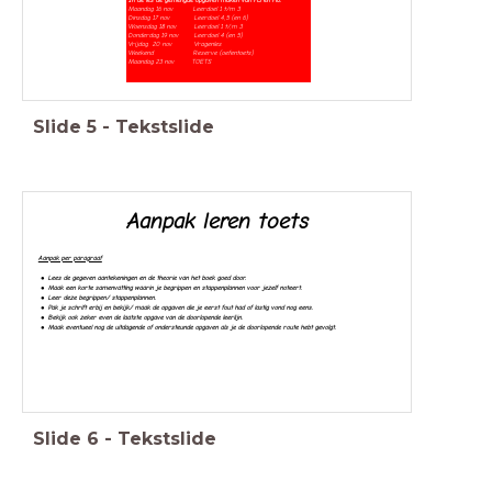
Maandag 16 nov Leerdoel 1 t/m 3
Dinsdag 17 nov Leerdoel 4,5 (en 6)
Woensdag 18 nov Leerdoel 1 t/,m 3
Donderdag 19 nov Leerdoel 4 (en 5)
Vrijdag 20 nov Vragenles
Weekend Reserve (oefentoets)
Maandag 23 nov TOETS
Slide
5
-
Tekstslide
Aanpak leren toets
Aanpak per paragraaf
Lees de gegeven aantekeningen en de theorie van het boek goed door.
Maak een korte samenvatting waarin je begrippen en stappenplannen voor jezelf noteert.
Leer deze begrippen/ stappenplannen.
Pak je schrift erbij en bekijk/ maak de opgaven die je eerst fout had of lastig vond nog eens.
Bekijk ook zeker even de laatste opgave van de doorlopende leerlijn.
Maak eventueel nog de uitdagende of ondersteunde opgaven als je de doorlopende route hebt gevolgt.
Slide
6
-
Tekstslide