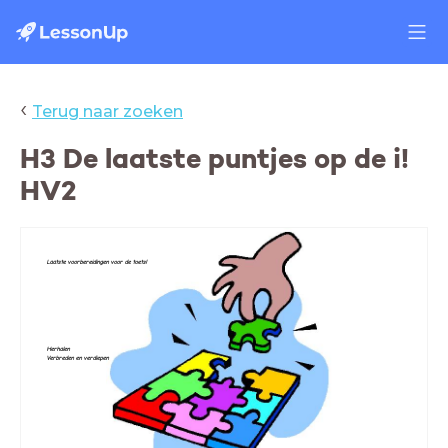
‹
Terug naar zoeken
H3 De laatste puntjes op de i!
HV2
Laatste voorbereidingen voor de toets!
Herhalen
Verbreden en verdiepen