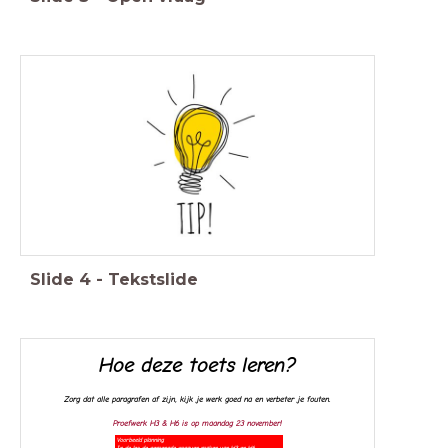
Slide
4
-
Tekstslide
Hoe deze toets leren?
Zorg dat alle paragrafen af zijn, k
ijk je werk goed na en verbeter je fouten.
Proefwerk H3 & H6 is op maandag 23 november!
Voorbeeld planning
In de les de gemengde opgaven maken van H3 en H6.