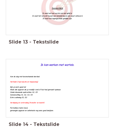
Succescriteria
Ik weet wat een wortel van een getal is.
Ik weet het verschil tussen een benadering en een exact antwoord.
Ik weet wat tegengestelde getallen zijn.
Slide
13
-
Tekstslide
Ik kan werken met wortels.
Aan de slag met bovenstaande leerdoel.
Herhalen (reproductie en toepassing)
Kijk je werk goed na!
Maak alle opgaven die je moeilijk vond of fout had gemaakt opnieuw.
Ondersteunende opdrachten: 02, O5
Samenvatting: S1, S2, S3, S4
Extra oefening: E1, E2
Verdieping en verbreding (transfer en inzicht)
Formatieve toets (vwo),
g
emengde opgaven en oefentoets nog eens goed bekijken.
Slide
14
-
Tekstslide