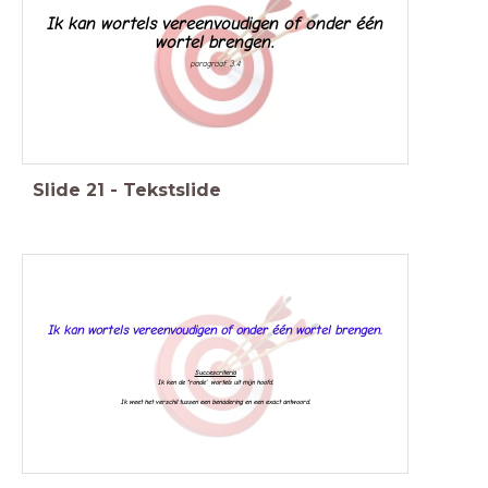
Ik kan wortels vereenvoudigen of onder één
wortel brengen.
paragraaf 3.4
Slide
21
-
Tekstslide
Ik kan wortels vereenvoudigen of onder één wortel brengen.
Succescriteria
Ik ken de "ronde' wortels uit mijn hoofd.
Ik weet het verschil tussen een benadering en een exact antwoord.