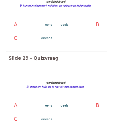
vaardigheidsdoel
Ik kan mijn eigen werk nakijken en verbeteren indien nodig.
A
B
eens
deels
C
oneens
Slide
29
-
Quizvraag
Vaardigheidsdoel
Ik vraag om hulp als ik niet uit een opgave kom.
A
B
eens
deels
C
oneens