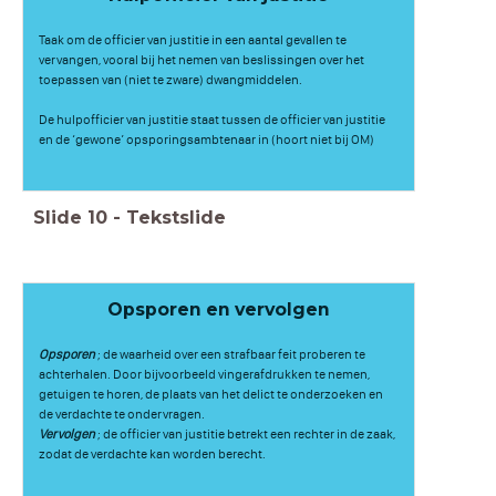
Taak om de officier van justitie in een aantal gevallen te
vervangen, vooral bij het nemen van beslissingen over het
toepassen van (niet te zware) dwangmiddelen.
De hulpofficier van justitie staat tussen de officier van justitie
en de ‘gewone’ opsporingsambtenaar in (hoort niet bij OM)
Slide
10
-
Tekstslide
Opsporen en vervolgen
Opsporen
; de waarheid over een strafbaar feit proberen te
achterhalen. Door bijvoorbeeld vingerafdrukken te nemen,
getuigen te horen, de plaats van het delict te onderzoeken en
de verdachte te ondervragen.
Vervolgen
; de officier van justitie betrekt een rechter in de zaak,
zodat de verdachte kan worden berecht.