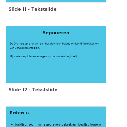
Slide
11
-
Tekstslide
Seponeren
De OvJ mag op ‘gronden aan het algemeen belang ontleend’ besluiten om
van vervolging af te zien.
Hij is niet verplicht te vervolgen (opportuniteitsbeginsel)
Slide
12
-
Tekstslide
Redenen :
Juridisch technische gebreken (gebrek aan bewijs / fouten)