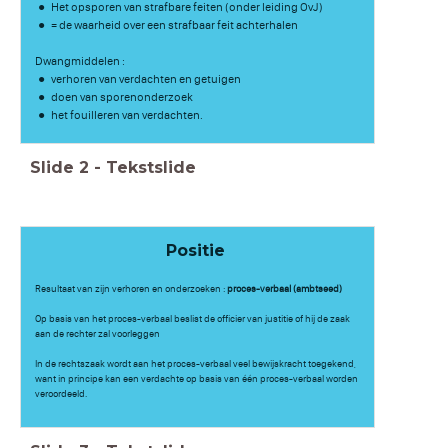
Het opsporen van strafbare feiten (onder leiding OvJ)
= de waarheid over een strafbaar feit achterhalen
Dwangmiddelen :
verhoren van verdachten en getuigen
doen van sporenonderzoek
het fouilleren van verdachten.
Slide
2
-
Tekstslide
Positie
Resultaat van zijn verhoren en onderzoeken :
proces-verbaal (ambtseed)
Op basis van het proces-verbaal beslist de officier van justitie of hij de zaak
aan de rechter zal voorleggen
In de rechtszaak wordt aan het proces-verbaal veel bewijskracht toegekend,
want in principe kan een verdachte op basis van één proces-verbaal worden
veroordeeld.