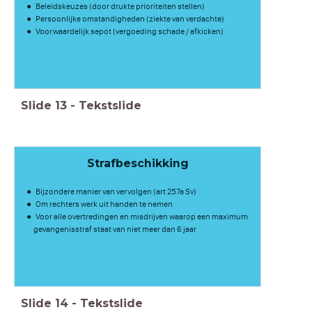
Beleidskeuzes (door drukte prioriteiten stellen)
Persoonlijke omstandigheden (ziekte van verdachte)
Voorwaardelijk sepot (vergoeding schade / afkicken)
Slide
13
-
Tekstslide
Strafbeschikking
Bijzondere manier van vervolgen (art 257a Sv)
Om rechters werk uit handen te nemen
Voor alle overtredingen en misdrijven waarop een maximum
gevangenisstraf staat van niet meer dan 6 jaar
Slide
14
-
Tekstslide