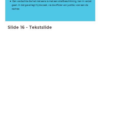
Een verdachte die het niet eens is met een strafbeschikking, kan in verzet
gaan. In dat geval legt hij de zaak, via de officier van justitie, voor aan de
rechter.
Slide
16
-
Tekstslide