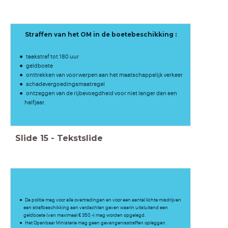
Straffen van het OM in de boetebeschikking :
taakstraf tot 180 uur
geldboete
onttrekken van voorwerpen aan het maatschappelijk verkeer
schadevergoedingsmaatregel
ontzeggen van de rijbevoegdheid voor niet langer dan een
halfjaar.
Slide
15
-
Tekstslide
De politie mag voor alle overtredingen en voor een aantal lichte misdrijven
een strafbeschikking aan verdachten geven waarin uitsluitend een
geldboete (van maximaal € 350,-) mag worden opgelegd.
Het Openbaar Ministerie mag geen gevangenisstraffen opleggen.