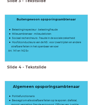
Slide
3
-
Tekstslide
Buitengewoon opsporingsambtenaar
Belastinginspecteur : belastingfraude
Milieu­ambtenaar : milieudelicten
Sociaal rechercheurs : fraude in de sociale zekerheid
Hoofdconducteurs van de NS : voor zwartrijden en andere
strafbare feiten in het openbaar vervoer
Art. 141 en 142 Sv
Slide
4
-
Tekstslide
Algemeen opsporingsambtenaar
Politiefunctionaris
Bevoegd om alle strafbare feiten op te sporen: diefstal,
moord, vernieling, fraude enzovoort. Officier van Justitie