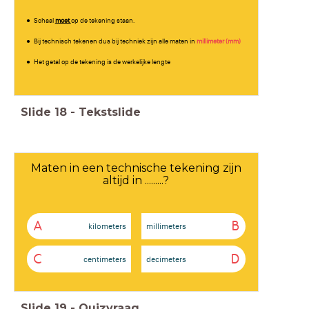
Schaal
moet
op de tekening staan.
Bij technisch tekenen dus bij techniek zijn alle maten in
millimeter (mm)
Het getal op de tekening is de werkelijke lengte
Slide
18
-
Tekstslide
Maten in een technische tekening zijn
altijd in .........?
A
B
kilometers
millimeters
C
D
centimeters
decimeters
Slide
19
-
Quizvraag