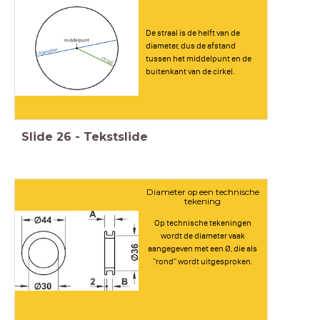
De straal is de helft van de
diameter, dus de afstand
tussen het middelpunt en de
buitenkant van de cirkel.
Slide
26
-
Tekstslide
Diameter op een technische
tekening
Op technische tekeningen
wordt de diameter vaak
aangegeven met een Ø, die als
"rond" wordt uitgesproken.