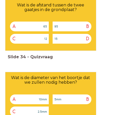
Wat is de afstand tussen de twee
gaatjes in de grondplaat?
A
B
65
95
C
D
12
15
Slide
34
-
Quizvraag
Wat is de diameter van het boortje dat
we zullen nodig hebben?
A
B
10mm
5mm
C
2.5mm