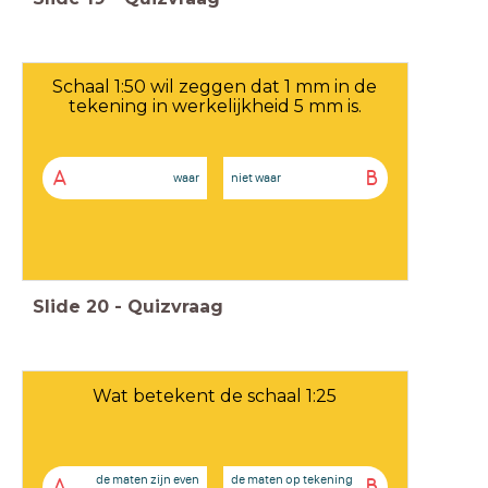
Schaal 1:50 wil zeggen dat 1 mm in de
tekening in werkelijkheid 5 mm is.
A
B
waar
niet waar
Slide
20
-
Quizvraag
Wat betekent de schaal 1:25
de maten zijn even
de maten op tekening
A
B