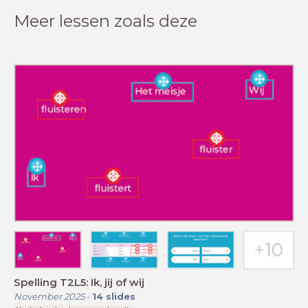
Meer lessen zoals deze
Spelling T2L5: Ik, jij of wij
November 2025
-
14
slides