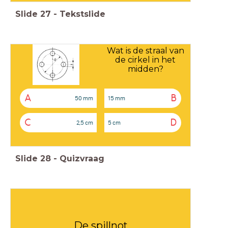
Slide
27
-
Tekstslide
Wat is de straal van
de cirkel in het
midden?
A
B
50 mm
15 mm
C
D
2,5 cm
5 cm
Slide
28
-
Quizvraag
De spillnot