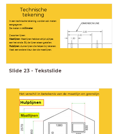
Technische
tekening
In een technische tekening worden ook maten
aangegeven.
De maten in
millimeter
.
2 soorten lijnen:
Maatlijnen
: Maatlijnen hebben altijd pijltjes
aan het einde. Bij de lijnen staan getallen.
Hulplijnen
: dunne lijnen die helpen bij tekenen.
Vaak een andere kleur dan de maatlijnen.
Slide
23
-
Tekstslide
Het verschil in betekenis van de maatlijn en grenslijn
Hulplijnen