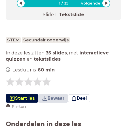
1
/
35
volgende
Slide
1
:
Tekstslide
STEM
Secundair onderwijs
In deze les zitten
35 slides
,
met
interactieve
quizzen
en
tekstslides
.
Lesduur is:
60
min
Start les
Bewaar
Deel
Printen
Onderdelen in deze les