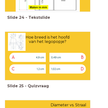
Slide
24
-
Tekstslide
Hoe breed is het hoofd
van het legopopje?
A
B
4,9 cm
0,49 cm
C
D
1,2 cm
1,02 cm
Slide
25
-
Quizvraag
Diameter vs. Straal