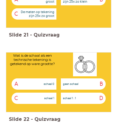
groot
zijn 25x zo klein
De maten op tekening
C
zijn 25x zo groot
Slide
21
-
Quizvraag
Wat is de schaal als een
technische tekening is
getekend op ware grootte?
A
B
schaal 0
geen schaal
C
D
schaal 1
schaal 1 : 1
Slide
22
-
Quizvraag