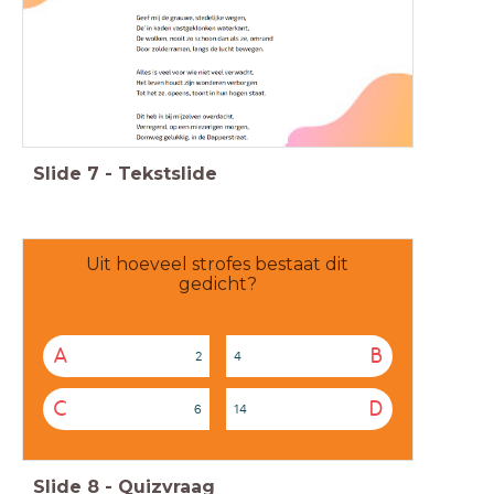
Slide
7
-
Tekstslide
Uit hoeveel strofes bestaat dit
gedicht?
A
B
2
4
C
D
6
14
Slide
8
-
Quizvraag