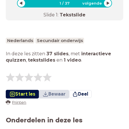
1
/
37
volgende
Slide
1
:
Tekstslide
Nederlands
Secundair onderwijs
In deze les zitten
37 slides
,
met
interactieve
quizzen
,
tekstslides
en
1 video
.
Start les
Bewaar
Deel
Printen
Onderdelen in deze les