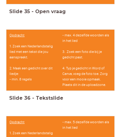
Slide
35
-
Open vraag
Opdracht
- max. 4 dezelfde woorden als
in het lied
1. Zoek een Nederlandstalig
lied met een tekst die jou
3. Zoek een foto die bij je
aanspreekt.
gedicht past.
2. Maak een gedicht over dit
4. Typ je gedicht in Word of
liedje:
Canva, voeg de foto toe. Zorg
- min. 8 regels
voor een mooie opmaak.
Plaats dit in de uploadzone.
Slide
36
-
Tekstslide
Opdracht
- max. 5 dezelfde woorden als
in het lied
1. Zoek een Nederlandstalig