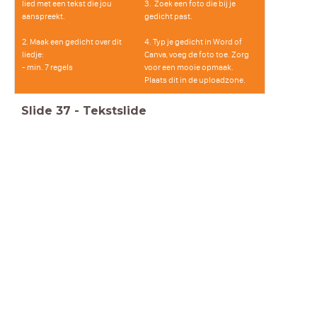
lied met een tekst die jou
3. Zoek een foto die bij je
aanspreekt.
gedicht past.
2. Maak een gedicht over dit
4. Typ je gedicht in Word of
liedje:
Canva, voeg de foto toe. Zorg
- min. 7 regels
voor een mooie opmaak.
Plaats dit in de uploadzone.
Slide
37
-
Tekstslide