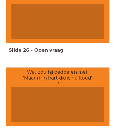
Slide
26
-
Open vraag
Wat zou hij bedoelen met:
'Maar mijn hart die is nu koud'
?