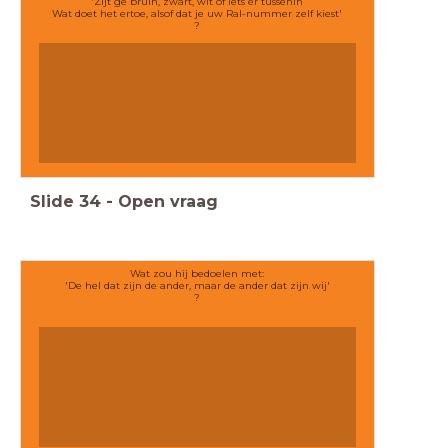
'Zijt ge bruin, zwart, wit of iets er tussenin
Wat doet het ertoe, alsof dat je uw Ral-nummer zelf kiest'
?
Slide
34
-
Open vraag
Wat zou hij bedoelen met:
'De hel dat zijn de ander, maar de ander dat zijn wij'
?