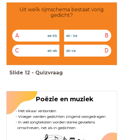
Uit welk rijmschema bestaat vorig
gedicht?
A
B
aa-bb
ab - ba
C
D
ab-ab
ab-ca
Slide
12
-
Quizvraag
Poëzie en muziek
- Met elkaar verbonden
- Vroeger werden gedichten zingend voorgedragen
- In veel songteksten worden sterke gevoelens
omschreven, net als in gedichten