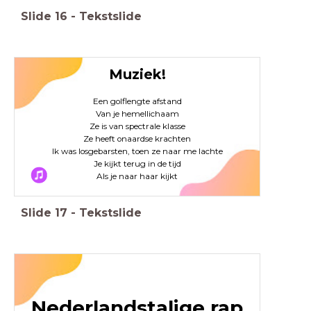
Slide
16
-
Tekstslide
Muziek!
Een golflengte afstand
Van je hemellichaam
Ze is van spectrale klasse
Ze heeft onaardse krachten
Ik was losgebarsten, toen ze naar me lachte
Je kijkt terug in de tijd
Als je naar haar kijkt
Slide
17
-
Tekstslide
Nederlandstalige rap