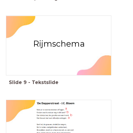
Rijmschema
Slide
9
-
Tekstslide
a
b
b
a