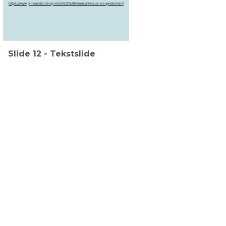
https://www.prinsenstichting.nl/ori%C3%ABnteren/niveaus-en-syndromen/
Slide
12
-
Tekstslide