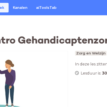
eek
Kanalen
aiToolsTab
ntro Gehandicaptenzo
Zorg en Welzijn
In deze les zitte
Lesduur is:
30