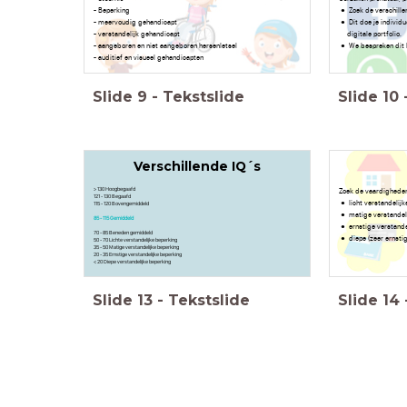
- Beperking
Zoek de verschille
- meervoudig gehandicapt
Dit doe je individu
- verstandelijk gehandicapt
digitale portfolio.
- aangeboren en niet aangeboren hersenletsel
We bespreken dit 
- auditief en visueel gehandicapten
Slide
9
-
Tekstslide
Slide
10
Verschillende IQ´s
> 130 Hoogbegaafd
Zoek de vaardigheden
121 - 130 Begaafd
licht verstandelij
115 - 120 Bovengemiddeld
matige verstandel
85 - 115 Gemiddeld
ernstige verstand
70 - 85 Beneden gemiddeld
diepe (zeer ernsti
50 - 70 Lichte verstandelijke beperking
35 - 50 Matige verstandelijke beperking
20 - 35 Ernstige verstandelijke beperking
< 20 Diepe verstandelijke beperking
Slide
13
-
Tekstslide
Slide
14