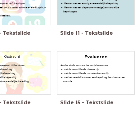
n op van de 3 begrippen
Mensen met een ernstige verstandelijke beperking
eel, zet dit in een schema en sla dit op in je
Mensen met een diepe (zeer ernstige)verstandelijke
beperkingen
klassikaal.
-
Tekstslide
Slide
11
-
Tekstslide
Opdracht
Evalueren
 passend bij het niveau;
Aan het einde van deze les kan je benoemen:
ke beperking
wat de verschillende niveaus zijn
ijke beperking
wat de verschillende oorzaken kunnen zijn
elijke beperking
wat het verschil is tussen een beperking, handicap en een
ge)verstandelijke beperking
stoornis.
-
Tekstslide
Slide
15
-
Tekstslide