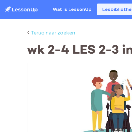
Wat is LessonUp
Lesbiblioth
‹
Terug naar zoeken
wk 2-4 LES 2-3 i