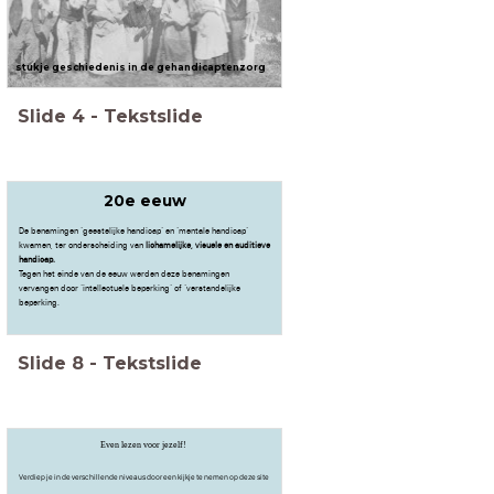
stukje geschiedenis in de gehandicaptenzorg
Slide
4
-
Tekstslide
20e eeuw
De benamingen ‘geestelijke handicap’ en ‘mentale handicap’
kwamen, ter onderscheiding van
lichamelijke, visuele en auditieve
handicap.
Tegen het einde van de eeuw werden deze benamingen
vervangen door ‘intellectuele beperking’ of ‘verstandelijke
beperking.
Slide
8
-
Tekstslide
Even lezen voor jezelf!
Verdiep je in de verschillende niveaus door een kijkje te nemen op deze site