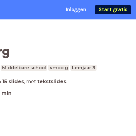
Inloggen
Start gratis
rg
Middelbare school
vmbo g
Leerjaar 3
n
15 slides
,
met
tekstslides
.
min