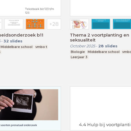
kheidsonderzoek b11
Thema 2 voortplanting en
seksualiteit
5
-
32
slides
October 2025
-
28
slides
Middelbare school
vmbo t
Biologie
Middelbare school
vmbo
3
Leerjaar 3