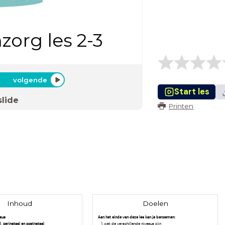
org les 2-3
volgende
Start les
slide
Printen
Inhoud
Doelen
eaus
Aan het einde van deze les kan je benoemen:
, perinataal en postnataal
wat de verschillende niveaus zijn