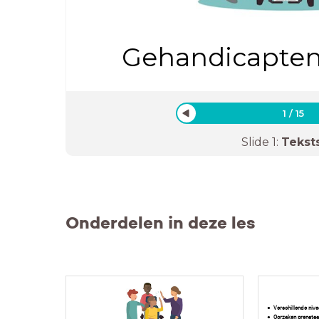
Gehandicaptenz
1
/
15
Slide
1
:
Tekst
Onderdelen in deze les
Verschillende niv
Oorzaken prenataal