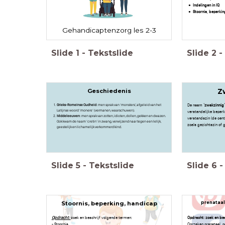
Indelingen in IQ
Stoornis, beperkin
Gehandicaptenzorg les 2-3
Slide
1
-
Tekstslide
Slide
2
-
Geschiedenis
Z
Grieks-Romeinse Oudheid
: men sprak van ‘monsters’, afgeleid van het
De naam
‘zwakzinnig
Latijnse woord ‘monere’ (vermanen, waarschuwen).
verstandelijke beper
Middeleeuwen
: men sprak van zotten, idioten, dollen, gekken en dwazen.
verstandszin (de cent
Ook kwam de naam ‘cretin’ in zwang, verwijzend naar tegen een lelijk,
zoals gezichtszin of 
geestelijk en lichamelijk verkommerd kind.
Slide
5
-
Tekstslide
Slide
6
-
Stoornis, beperking, handicap
prenataal
Opdracht:
zoek en beschrijf volgende termen:
Opdracht: zoek en be
- Stoornis
Oorzaken prenataal, p