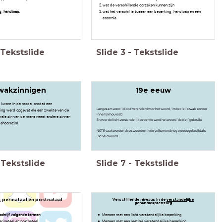
wat de verschillende oorzaken kunnen zijn
g, handicap.
wat het verschil is tussen een beperking, handicap en een
stoornis.
Tekstslide
Slide
3
-
Tekstslide
wakzinnigen
19e eeuw
’
kwam in de mode, omdat een
Langzaam werd ‘idioot’ veranderd voor het woord, ‘imbeciel’ (zwak, zonder
king werd opgevat als een zwakte van de
innerlijk houvast)
rale zin van de mens naast andere zinnen
En voor de licht verstandelijk beperkte werd het woord ‘debiel’ gebruikt.
gehoorszin).
NOTE vaak worden deze woorden in de volksmond nog steeds gebruikt als
`scheldwoord´.
Tekstslide
Slide
7
-
Tekstslide
, perinataal en postnataal
Verschillende niveaus in de
verstandelijke
gehandicaptenzorg
schrijf volgende termen:
Mensen met een licht verstandelijke beperking
erinataal en postnataal
Mensen met een matige verstandelijke beperking