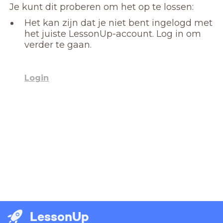
Je kunt dit proberen om het op te lossen:
Het kan zijn dat je niet bent ingelogd met
het juiste LessonUp-account. Log in om
verder te gaan.
Login
LessonUp