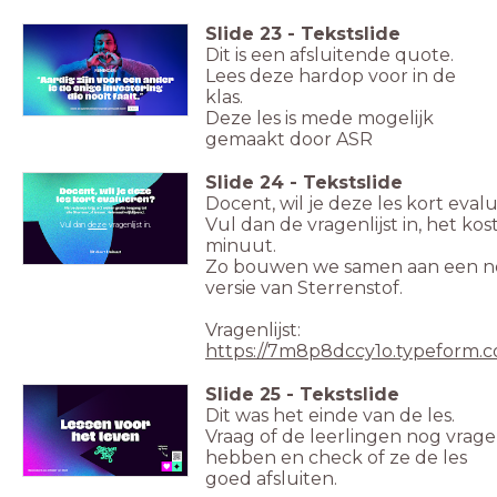
Slide
23
-
Tekstslide
Dit is een afsluitende quote.
Lees deze hardop voor in de
klas.
Deze les is mede mogelijk
gemaakt door ASR
Slide
24
-
Tekstslide
Docent, wil je deze les kort eval
Vul dan de vragenlijst in, het kos
Vul dan
deze
vragenlijst in.
minuut.
Zo bouwen we samen aan een n
versie van Sterrenstof.
Vragenlijst:
https://7m8p8dccy1o.typeform
Slide
25
-
Tekstslide
Dit was het einde van de les.
Vraag of de leerlingen nog vrag
hebben en check of ze de les
goed afsluiten.