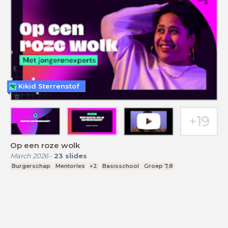
Kikid Sterrenstof
Op een roze wolk
March 2026
-
23
slides
Burgerschap
Mentorles
+2
Basisschool
Groep 7,8