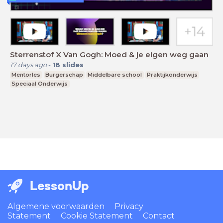
Sterrenstof X Van Gogh: Moed & je eigen weg gaan
17 days ago
-
18
slides
Mentorles
Burgerschap
Middelbare school
Praktijkonderwijs
Speciaal Onderwijs
LessonUp
Algemene voorwaarden
Privacy
Statement
Cookie Statement
Contact