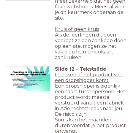
meer zekerheid dat het geen
fake webshop is. Meestal vind
je dit keurmerk onderaan de
site.
Kruis of geen kruis
Als de leerlingen dit doen
voordat ze een aankoop doen
op een site, mogen ze het
vakje op hun bingokaart
aankruisen.
Slide
12
-
Tekstslide
Checken of het product van
een dropshipper komt
Een dropshipper is eigenlijk
een soort tussenpersoon. Het
product wordt meestal
verstuurd vanuit een fabriek
in Azië rechtstreeks naar jou.
De risico’s zijn:
Soms kan het maanden
duren voordat je het product
ontvangt