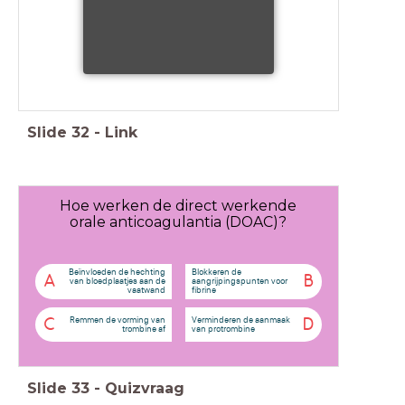
Slide
32
-
Link
Hoe werken de direct werkende
orale anticoagulantia (DOAC)?
Beïnvloeden de hechting
Blokkeren de
A
B
van bloedplaatjes aan de
aangrijpingspunten voor
vaatwand
fibrine
Remmen de vorming van
Verminderen de aanmaak
C
D
trombine af
van protrombine
Slide
33
-
Quizvraag