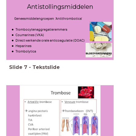
Antistollingsmiddelen
Geneesmiddelengroepen 'Antithrombotica'
Trombocytenaggregatieremmers
Coumarines (VKA)
Direct werkende orale anticoagulatie (DOAC)
Heparines
Trombolytica
Slide
7
-
Tekstslide