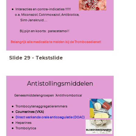
Interacties en contra-indicaties !!!!!!
o.a. Miconazol, Cotrimoxazol, Antibiotica,
Sint-Janskruid....
Bij pijn en koorts : paracetamol !
Belangrijk alle medicatie te melden bij de Trombosedienst!
Slide
29
-
Tekstslide
Antistollingsmiddelen
Geneesmiddelengroepen 'Antithrombotica'
Trombocytenaggregatieremmers
Coumarines (VKA)
Direct werkende orale anticoagulatie (DOAC)
Heparines
Trombolytica