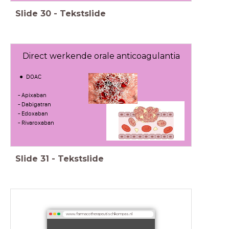
Slide
30
-
Tekstslide
Direct werkende orale anticoagulantia
DOAC
- Apixaban
- Dabigatran
- Edoxaban
- Rivaroxaban
Slide
31
-
Tekstslide
www.farmacotherapeutischkompas.nl