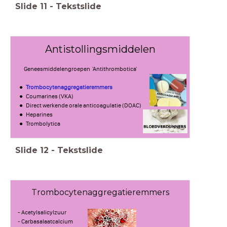
Slide
11
-
Tekstslide
Antistollingsmiddelen
Geneesmiddelengroepen 'Antithrombotica'
Trombocytenaggregatieremmers
Coumarines (VKA)
Direct werkende orale anticoagulatie (DOAC)
Heparines
Trombolytica
Slide
12
-
Tekstslide
Trombocytenaggregatieremmers
- Acetylsalicylzuur
- Carbasalaatcalcium