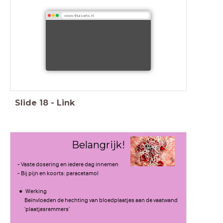
www.thuisarts.nl
Slide
18
-
Link
Belangrijk!
- Vaste dosering en iedere dag innemen
- Bij pijn en koorts: paracetamol
Werking
Beïnvloeden de hechting van bloedplaatjes aan de vaatwand
'plaatjesremmers'