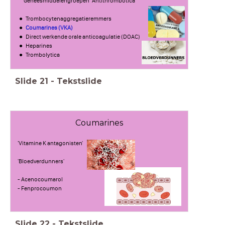
Geneesmiddelengroepen 'Antithrombotica'
Trombocytenaggregatieremmers
Coumarines (VKA)
Direct werkende orale anticoagulatie (DOAC)
Heparines
Trombolytica
Slide
21
-
Tekstslide
Coumarines
'Vitamine K antagonisten'
'Bloedverdunners'
- Acenocoumarol
- Fenprocoumon
Slide
22
-
Tekstslide