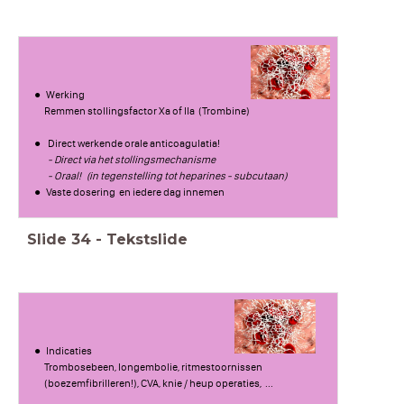
Werking
Remmen stollingsfactor Xa of IIa (Trombine)
Direct werkende orale anticoagulatia!
- Direct via het stollingsmechanisme
- Oraal! (in tegenstelling tot heparines - subcutaan)
Vaste dosering en iedere dag innemen
Slide
34
-
Tekstslide
Indicaties
Trombosebeen, longembolie, ritmestoornissen
(boezemfibrilleren!), CVA, knie / heup operaties, ...