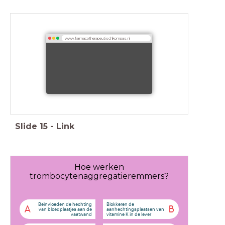
www.farmacotherapeutischkompas.nl
Slide
15
-
Link
Hoe werken
trombocytenaggregatieremmers?
Beïnvloeden de hechting
Blokkeren de
A
B
van bloedplaatjes aan de
aanhechtingsplaatsen van
vaatwand
vitamine K in de lever