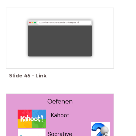
www.farmacotherapeutischkompas.nl
Slide
45
-
Link
Oefenen
Kahoot
Socrative