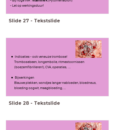
- Bij hoge INR :
vitamine K
(Fytomenadion)
- Let op werkingsduur!
Slide
27
-
Tekstslide
Indicaties - ook veneuze trombose!
Trombosebeen, longembolie, ritmestoornissen
(boezemfibrilleren!), CVA, operaties, ...
Bijwerkingen
Blauwe plekken, wondjes langer nabloeden, bloedneus,
bloeding oogwit, maagbloeding, ...
Slide
28
-
Tekstslide