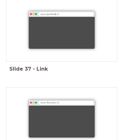
www.apotheek.nl
Slide
37
-
Link
www.thuisarts.nl