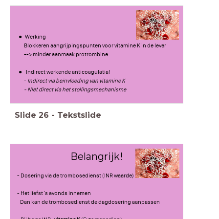
Werking
Blokkeren aangrijpingspunten voor vitamine K in de lever
--> minder aanmaak protrombine
Indirect werkende anticoagulatia!
-
Indirect via beïnvloeding van vitamine K
- Niet direct via het stollingsmechanisme
Slide
26
-
Tekstslide
Belangrijk!
- Dosering via de trombosedienst (INR waarde)
- Het liefst 's avonds innemen
Dan kan de trombosedienst de dagdosering aanpassen