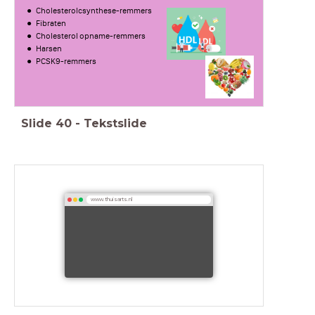
Cholesterolcsynthese-remmers
Fibraten
Cholesterol opname-remmers
Harsen
PCSK9-remmers
Slide
40
-
Tekstslide
www.thuisarts.nl