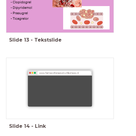
- Clopidogrel
- Dipyridamol
- Prasugrel
- Ticagrelor
Slide
13
-
Tekstslide
www.farmacotherapeutischkompas.nl
Slide
14
-
Link