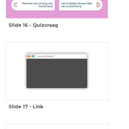
Remmen de vorming van
Verminderen de aanmaak
C
D
trombine af
van protrombine
Slide
16
-
Quizvraag
www.apotheek.nl
Slide
17
-
Link