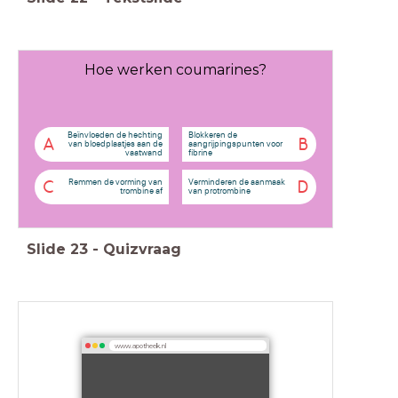
Hoe werken coumarines?
Beïnvloeden de hechting
Blokkeren de
A
B
van bloedplaatjes aan de
aangrijpingspunten voor
vaatwand
fibrine
Remmen de vorming van
Verminderen de aanmaak
C
D
trombine af
van protrombine
Slide
23
-
Quizvraag
www.apotheek.nl