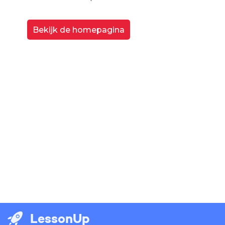
Bekijk de homepagina
LessonUp