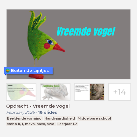
Buiten de Lijntjes
Opdracht - Vreemde vogel
February 2026
-
18
slides
Beeldende vorming
Handvaardigheid
Middelbare school
vmbo k, t, mavo, havo, vwo
Leerjaar 1,2