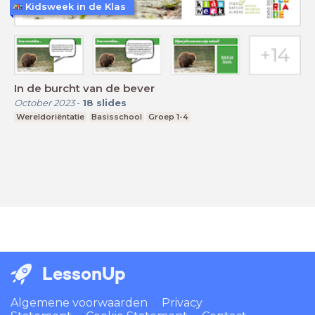
Kidsweek in de Klas
In de burcht van de bever
October 2023
-
18
slides
Wereldoriëntatie
Basisschool
Groep 1-4
LessonUp
Algemene voorwaarden
Privacy