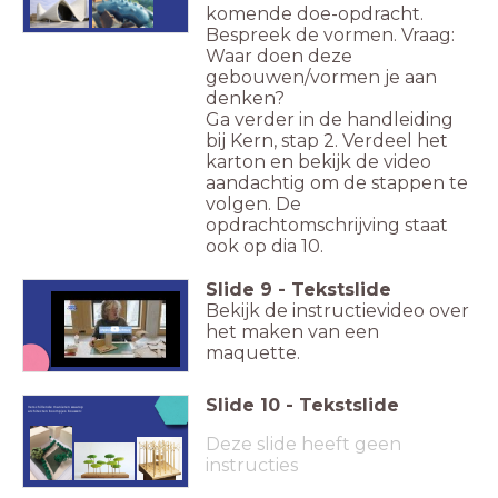
komende doe-opdracht.
Bespreek de vormen. Vraag:
Waar doen deze
gebouwen/vormen je aan
denken?
Ga verder in de handleiding
bij Kern, stap 2. Verdeel het
karton en bekijk de video
aandachtig om de stappen te
volgen. De
opdrachtomschrijving staat
ook op dia 10.
Slide
9
-
Tekstslide
Bekijk de instructievideo over
het maken van een
maquette.
Slide
10
-
Tekstslide
Verschillende manieren waarop
architecten boompjes bouwen:
Deze slide heeft geen
instructies