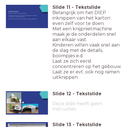
Slide
11
-
Tekstslide
Belangrijk om het DIEP
Opdrachtomschrijving
Maak een ontwerp en bouw je maquette.
Experimenteer met karton door het in te knippen en te vouwen.
inknippen van het karton
Zo ontstaan er verrassende vormen.
Maak een foto van je maquette tegen een rustige achtergrond.
even zelf voor te doen.
Met een knijpnietmachine
maak je de onderdelen snel
aan elkaar vast.
Kinderen willen vaak snel aan
de slag met de details,
boompjes e.d.
Laat ze zich eerst
concentreren op het gebouw.
Laat ze er evt. ook nog ramen
uitknippen.
Slide
12
-
Tekstslide
Deze slide heeft geen
instructies
Slide
13
-
Tekstslide
Knip het karton op verschillende plekken DIEP in. Vouw, buig en draai het karton. Probeer uit! Ben je tevreden, niet het dan aan elkaar.