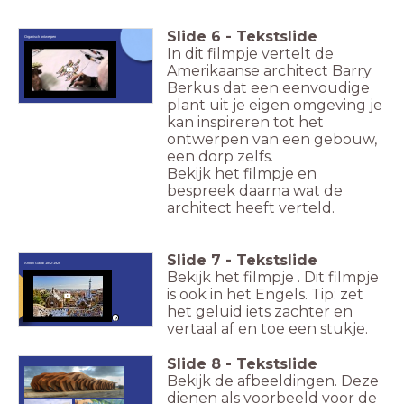
Slide
6
-
Tekstslide
Organisch ontwerpen
In dit filmpje vertelt de
Amerikaanse architect Barry
Berkus dat een eenvoudige
plant uit je eigen omgeving je
kan inspireren tot het
ontwerpen van een gebouw,
een dorp zelfs.
Bekijk het filmpje en
bespreek daarna wat de
architect heeft verteld.
Slide
7
-
Tekstslide
Antoni Gaudí 1852-1926
Bekijk het filmpje . Dit filmpje
is ook in het Engels. Tip: zet
het geluid iets zachter en
vertaal af en toe een stukje.
Slide
8
-
Tekstslide
Bekijk de afbeeldingen. Deze
dienen als voorbeeld voor de