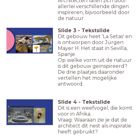
Architecten laten zich door
allerlei verschillende dingen
inspireren, bijvoorbeeld door
de natuur.
Slide
3
-
Tekstslide
Dit gebouw heet 'La Setas' en
is ontworpen door Jürgen
La Setas, door Jürgen Mayer H, Sevilla
Mayer H. Het staat in Sevilla,
Spanje.
Op welke vorm uit de natuur
is dit gebouw geïnspireerd?
De drie plaatjes daaronder
vertellen het mogelijke
antwoord.
Slide
4
-
Tekstslide
Dit is een weefvogel, die komt
Herzog en de Meuron zijn de architecten van het volgelnest in Peking China
voor in Afrika.
Vraag: Waaraan zie je dat de
architect dit nest als inspiratie
heeft gebruikt?