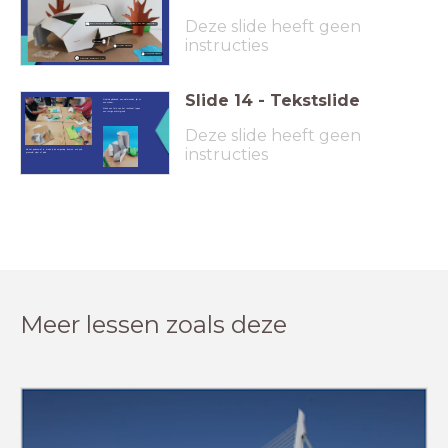
Deze slide heeft geen
dun karton of stevig papier A4 of kleiner. 1 vel per leerling!
instructies
Prikkers
Dikker karton
Gekleurd papier
Stevig papier A4
Slide
14
-
Tekstslide
Gebruik plakband, een nietmachine, lijm en
een schaar.
Maak een foto van het resultaat tegen
een rustige achtergrond.
Deze slide heeft geen
instructies
Als het gebouw af is, maak je de omgeving: bomen, een pad,
grasveld, vijver of plein.
Meer lessen zoals deze