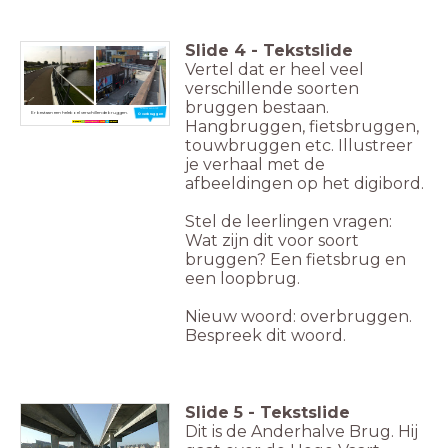
Slide
4
-
Tekstslide
Vertel dat er heel veel
verschillende soorten
bruggen bestaan.
Nieuw woord:
Er bestaan een heleboel verschillende bruggen.
Overbruggen
Hangbruggen, fietsbruggen,
touwbruggen etc. Illustreer
je verhaal met de
afbeeldingen op het digibord.
Stel de leerlingen vragen:
Wat zijn dit voor soort
bruggen? Een fietsbrug en
een loopbrug.
Nieuw woord: overbruggen.
Bespreek dit woord.
Slide
5
-
Tekstslide
Dit is de Anderhalve Brug. Hij