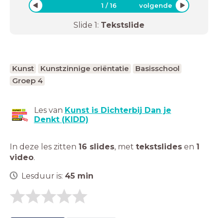
1
/
16
volgende
Slide
1
:
Tekstslide
Kunst
Kunstzinnige oriëntatie
Basisschool
Groep 4
Les van
Kunst is Dichterbij Dan je
Denkt (KIDD)
In deze les zitten
16 slides
,
met
tekstslides
en
1
video
.
Lesduur is:
45
min