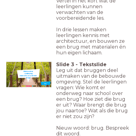
Vertel in het kort wat de
leerlingen kunnen
verwachten van de
voorbereidende les.
In drie lessen maken
leerlingen kennis met
architectuur, en bouwen ze
een brug met materialen én
hun eigen lichaam.
Slide
3
-
Tekstslide
Leg uit dat bruggen deel
Wie komt er
onderweg
uitmaken van de bebouwde
naar
school over
een
brug?
omgeving. Stel de leerlingen
Nieuw woord:
Brug
vragen: Wie komt er
onderweg naar school over
een brug? Hoe ziet die brug
er uit? Waar brengt die brug
jou naartoe? Wat als die brug
er niet zou zijn?
Nieuw woord: brug. Bespreek
dit woord.