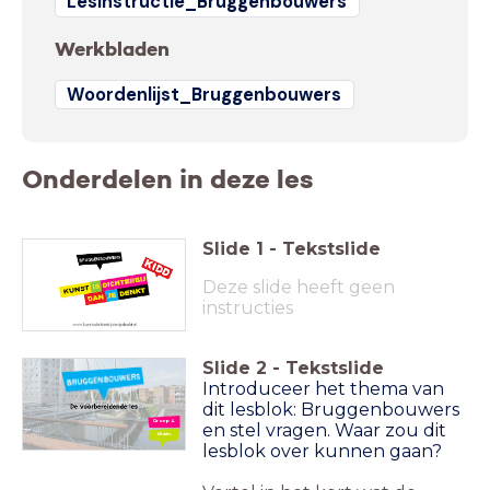
Lesinstructie_Bruggenbouwers
Werkbladen
Woordenlijst_Bruggenbouwers
Onderdelen in deze les
Slide
1
-
Tekstslide
Deze slide heeft geen
instructies
Slide
2
-
Tekstslide
Introduceer het thema van
dit lesblok: Bruggenbouwers
Groep 4
en stel vragen. Waar zou dit
45 min.
lesblok over kunnen gaan?