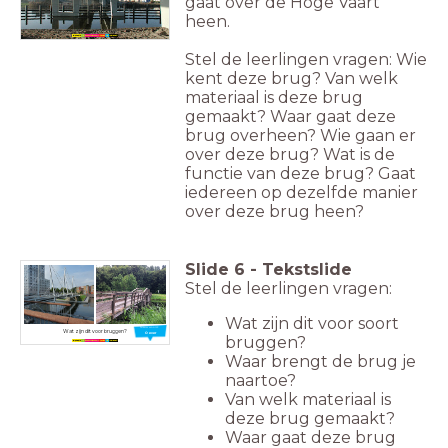
gaat over de Hoge Vaart
heen.
Stel de leerlingen vragen: Wie
kent deze brug? Van welk
materiaal is deze brug
gemaakt? Waar gaat deze
brug overheen? Wie gaan er
over deze brug? Wat is de
functie van deze brug? Gaat
iedereen op dezelfde manier
over deze brug heen?
Slide
6
-
Tekstslide
Stel de leerlingen vragen:
Wat zijn dit voor soort
Nieuw woord:
Wat zijn dit voor bruggen?
Oever
bruggen?
Waar brengt de brug je
naartoe?
Van welk materiaal is
deze brug gemaakt?
Waar gaat deze brug