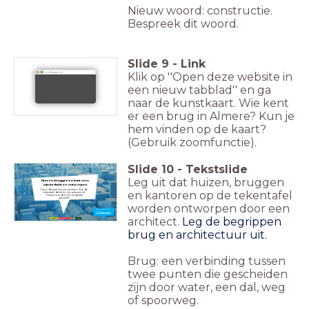
Nieuw woord: constructie.
Bespreek dit woord.
Slide
9
-
Link
Klik op ''Open deze website in
wolfmaps.com
een nieuw tabblad'' en ga
naar de kunstkaart. Wie kent
er een brug in Almere? Kun je
hem vinden op de kaart?
(Gebruik zoomfunctie).
Slide
10
-
Tekstslide
Leg uit dat huizen, bruggen
Huizen, bruggen en kantoren
zijn bedacht en ontworpen.
Dat is de taak van een architect. Op de
en kantoren op de tekentafel
tekentafel denkt hij zijn plannen uit.
Daarna wordt er een maquette
gemaakt.
worden ontworpen door een
Nieuw woord:
Architectuur
architect.
Leg de begrippen
brug en architectuur uit.
Brug: een verbinding tussen
twee punten die gescheiden
zijn door water, een dal, weg
of spoorweg.