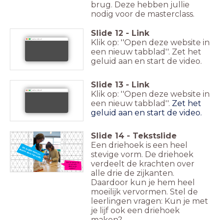
brug. Deze hebben jullie
nodig voor de masterclass.
Slide
12
-
Link
Klik op: ''Open deze website in
schooltv.nl
een nieuw tabblad''. Zet het
geluid aan en start de video.
Slide
13
-
Link
Klik op: ''Open deze website in
schooltv.nl
een nieuw tabblad''.
Zet het
geluid aan en start de video.
Slide
14
-
Tekstslide
Een driehoek is een heel
De kracht van een
driehoekconstructie
stevige vorm. De driehoek
verdeelt de krachten over
Kun je met je lijf
ook een
driehoek
maken?
alle drie de zijkanten.
Daardoor kun je hem heel
moeilijk vervormen. Stel de
leerlingen vragen: Kun je met
je lijf ook een driehoek
maken?