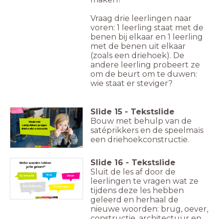
Vraag drie leerlingen naar
voren: 1 leerling staat met de
benen bij elkaar en 1 leerling
met de benen uit elkaar
(zoals een driehoek). De
andere leerling probeert ze
om de beurt om te duwen:
wie staat er steviger?
Slide
15
-
Tekstslide
Bouw met behulp van de
Maak met
satéprikkers je eigen
satéprikkers en de speelmaïs
driehoekconstructie.
een driehoekconstructie.
Slide
16
-
Tekstslide
Sluit de les af door de
Brug
Constructie
Oever
leerlingen te vragen wat ze
Architectu
Overbruggen
tijdens deze les hebben
ur
geleerd en herhaal de
nieuwe woorden: brug, oever,
constructie, architectuur en