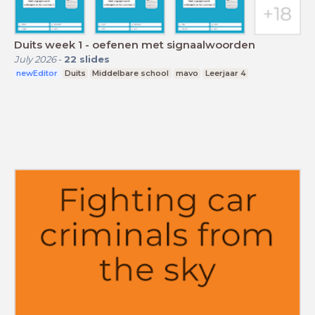
Duits week 1 - oefenen met signaalwoorden
July 2026
-
22
slides
newEditor
Duits
Middelbare school
mavo
Leerjaar 4