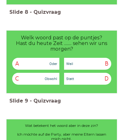
Slide
8
-
Quizvraag
Welk woord past op de puntjes?
Hast du heute Zeit ........ sehen wir uns
morgen?
A
B
Oder
Weil
C
D
Obwohl
Statt
Slide
9
-
Quizvraag
Wat betekent het woord aber in deze zin?
Ich möchte auf die Party, aber meine Eltern lassen
mich nicht.