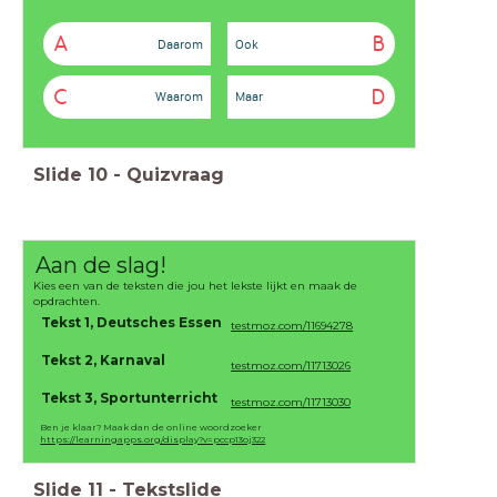
A
B
Daarom
Ook
C
D
Waarom
Maar
Slide
10
-
Quizvraag
Aan de slag!
Kies een van de teksten die jou het lekste lijkt en maak de
opdrachten.
Tekst 1, Deutsches Essen
testmoz.com/11694278
Tekst 2, Karnaval
testmoz.com/11713026
Tekst 3, Sportunterricht
testmoz.com/11713030
Ben je klaar? Maak dan de online woordzoeker
https://learningapps.org/display?v=pccp13oj322
Slide
11
-
Tekstslide