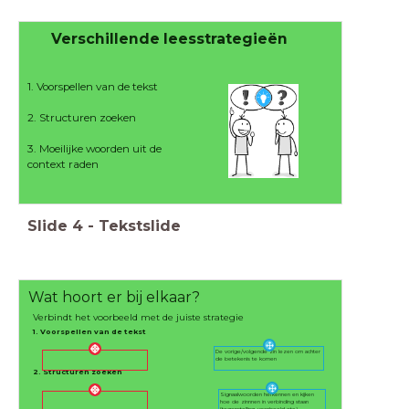
Verschillende leesstrategieën
1. Voorspellen van de tekst
2. Structuren zoeken
3. Moeilijke woorden uit de
context raden
Slide
4
-
Tekstslide
Wat hoort er bij elkaar?
Verbindt het voorbeeld met de juiste strategie
1. Voorspellen van de tekst
De vorige/volgende zin lezen om achter
de betekenis te komen
2. Structuren zoeken
Signaalwoorden herkennen en kijken
hoe de zinnnen in verbinding staan
(tegenstelling, voorbeeld etc.)