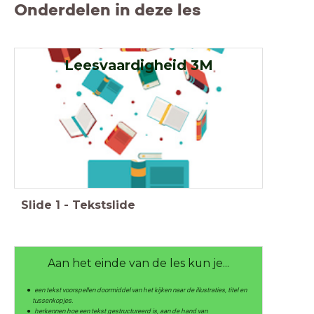
Onderdelen in deze les
Leesvaardigheid 3M
Slide
1
-
Tekstslide
Aan het einde van de les kun je...
een tekst voorspellen doormiddel van het kijken naar de illustraties, titel en
tussenkopjes.
herkennen hoe een tekst gestructureerd is, aan de hand van