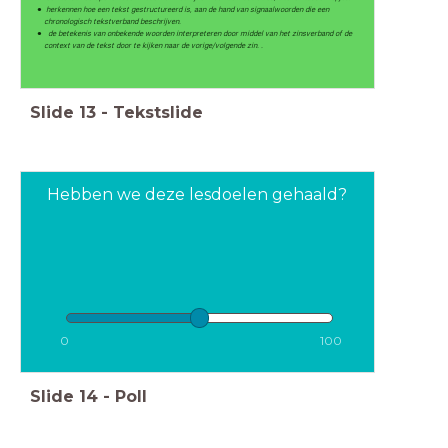
herkennen hoe een tekst gestructureerd is, aan de hand van signaalwoorden die een
chronologisch tekstverband beschrijven.
de betekenis van onbekende woorden interpreteren door middel van het zinsverband of de
context van de tekst door te kijken naar de vorige/volgende zin. .
Slide
13
-
Tekstslide
Hebben we deze lesdoelen gehaald?
0
100
Slide
14
-
Poll