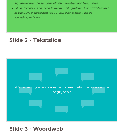
signaalwoorden die een chronologisch tekstverband beschrijven.
de betekenis van onbekende woorden interpreteren door middel van het
zinsverband of de context van de tekst door te kijken naar de
vorige/volgende zin.
Slide
2
-
Tekstslide
Wat is een goede strategie om een tekst te lezen en te
begrijpen?
Slide
3
-
Woordweb