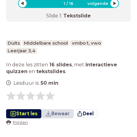
1
/
16
volgende
Slide
1
:
Tekstslide
Duits
Middelbare school
vmbo t, vwo
Leerjaar 3,4
In deze les zitten
16 slides
,
met
interactieve
quizzen
en
tekstslides
.
Lesduur is:
50
min
Start les
Bewaar
Deel
Printen