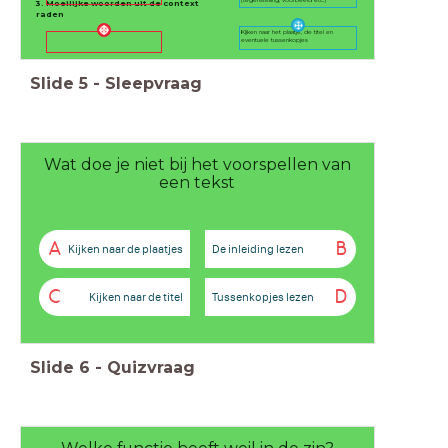
3. Moeilijke woorden uit de context
raden
KIjken naar het plaatje, de titel en
eventuele tussenkopjes
Slide
5
-
Sleepvraag
Wat doe je niet bij het voorspellen van
een tekst
A
B
Kijken naar de plaatjes
De inleiding lezen
C
D
Kijken naar de titel
Tussenkopjes lezen
Slide
6
-
Quizvraag