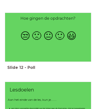
Hoe gingen de opdrachten?
😒
🙁
😐
🙂
😃
Slide
12
-
Poll
Lesdoelen
Aan het einde van de les, kun je........
een tekst voorspellen doormiddel van het kijken naar de illustraties, titel en tussenkopjes.