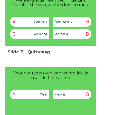
Welke functie heeft weil in de zin?
Du sollst still sein, weil ich lernen muss.
A
B
Conclusie
Tegenstelling
C
D
Verklaring
Voorbeeld
Slide
7
-
Quizvraag
Voor het raden van een woord kijk je
naar de hele alinea
A
B
Waar
Niet waar