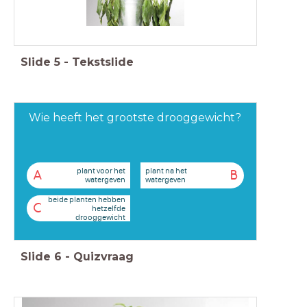
Slide
5
-
Tekstslide
Wie heeft het grootste drooggewicht?
plant voor het
plant na het
A
B
watergeven
watergeven
beide planten hebben
C
hetzelfde
drooggewicht
Slide
6
-
Quizvraag