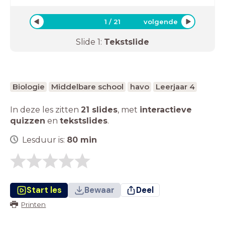
1
/
21
volgende
Slide
1
:
Tekstslide
Biologie
Middelbare school
havo
Leerjaar 4
In deze les zitten
21 slides
,
met
interactieve
quizzen
en
tekstslides
.
Lesduur is:
80
min
Start les
Bewaar
Deel
Printen