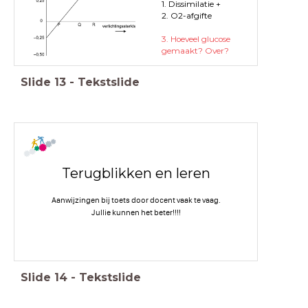
1. Dissimilatie +
2. O2-afgifte
3. Hoeveel glucose
gemaakt? Over?
Slide
13
-
Tekstslide
Terugblikken en leren
Aanwijzingen bij toets door docent vaak te vaag.
Jullie kunnen het beter!!!!
Slide
14
-
Tekstslide