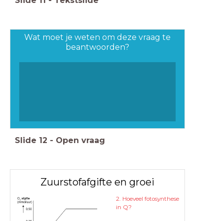
Slide
11
-
Tekstslide
Wat moet je weten om deze vraag te
beantwoorden?
Slide
12
-
Open vraag
Zuurstofafgifte en groei
2. Hoeveel fotosynthese
in Q?