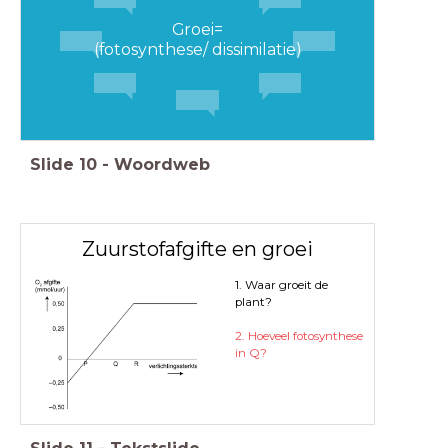
Groei=
(fotosynthese/ dissimilatie)
Slide
10
-
Woordweb
Zuurstofafgifte en groei
1. Waar groeit de
plant?
2. Hoeveel fotosynthese
in Q?