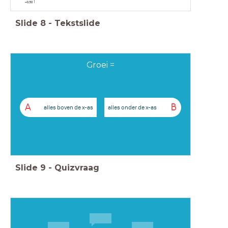
Slide
8
-
Tekstslide
Groei =
A
B
alles boven de x-as
alles onder de x-as
Slide
9
-
Quizvraag