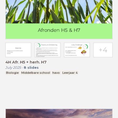
4H Afr. H5 + herh. H7
July 2025
-
8
slides
Biologie
Middelbare school
havo
Leerjaar 4