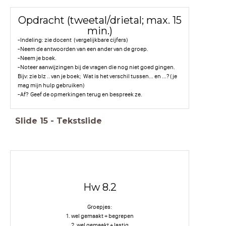
Opdracht (tweetal/drietal; max. 15
min.)
-Indeling: zie docent (vergelijkbare cijfers)
-Neem de antwoorden van een ander van de groep.
-Neem je boek.
-Noteer aanwijzingen bij de vragen die nog niet goed gingen.
Bijv: zie blz .. van je boek; Wat is het verschil tussen... en ...? (je
mag mijn hulp gebruiken)
-Af? Geef de opmerkingen terug en bespreek ze.
Slide
15
-
Tekstslide
Hw 8.2
Groepjes:
1. wel gemaakt + begrepen
2. wel gemaakt + lastig