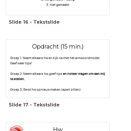
3. niet gemaakt
Slide
16
-
Tekstslide
Opdracht (15 min.)
Groep 1: Neem elkaars hw en kijk na met het antwoordmodel.
Geef weer tips!
Groep 2: Neem elkaars hw, geef tips
en noteer vragen om aan mij
te stellen.
Groep 3: Eerst hw opnieuw maken (apart zitten)
Slide
17
-
Tekstslide
Hw