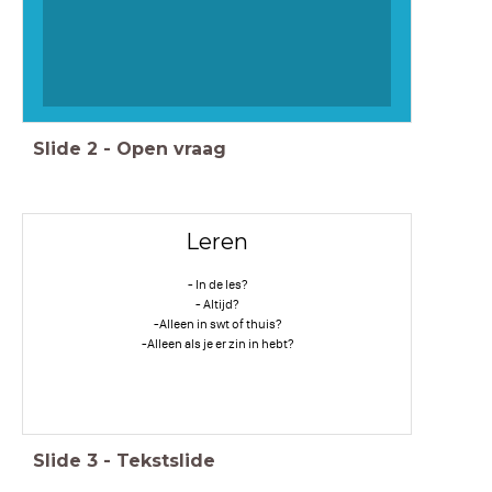
Slide
2
-
Open vraag
Leren
- In de les?
- Altijd?
-Alleen in swt of thuis?
-Alleen als je er zin in hebt?
Slide
3
-
Tekstslide