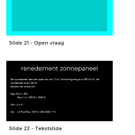
Slide
21
-
Open vraag
renedement zonnepaneel
Een zonnepaneel heeft een oppervlak van 1,2 m2. De stralingsnergie is 1300 W/m2. Het
zonnepaneel levert 280 W.
Bereken het rendement.
Geg: Pnut = 280
Pop = 1,2 x 1300 W = 1560 W
Gevr: η in %
Opl: η = Pnut/Pop x 100 % = 280/1560 = ? %
Slide
22
-
Tekstslide