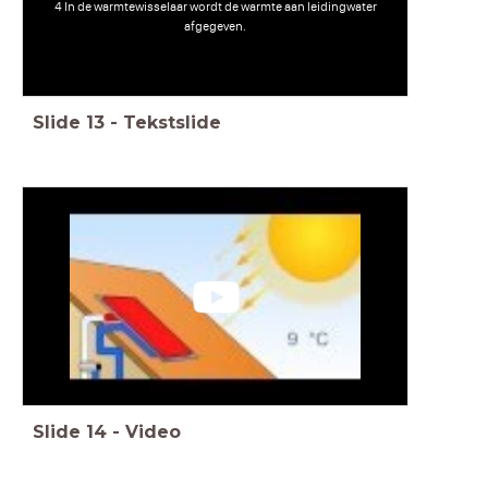
4 In de warmtewisselaar wordt de warmte aan leidingwater
afgegeven.
Slide
13
-
Tekstslide
Slide
14
-
Video