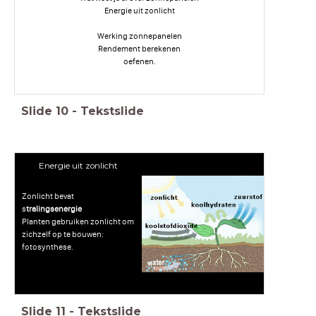
Energie uit zonlicht
Werking zonnepanelen
Rendement berekenen
oefenen.
Slide
10
-
Tekstslide
Energie uit zonlicht
Zonlicht bevat
s
tralingsenergie
Planten gebruiken zonlicht om
zichzelf op te bouwen:
fotosynthese.
Slide
11
-
Tekstslide