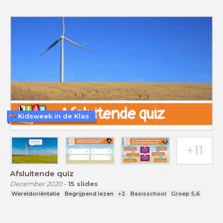
Kidsweek in de Klas
Afsluitende quiz
December 2020
-
15
slides
Wereldoriëntatie
Begrijpend lezen
+2
Basisschool
Groep 5,6