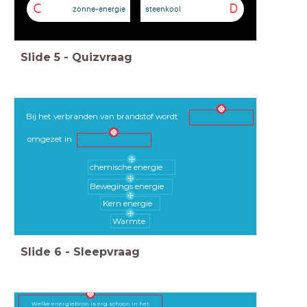
C
D
zonne-energie
steenkool
Slide
5
-
Quizvraag
Bij het verbranden van brandstof wordt
omgezet in
chemische energie
Bewegings energie
Kern energie
Warmte
Slide
6
-
Sleepvraag
Welke energiebron is erg schoon in het