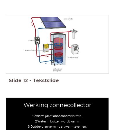
Slide
12
-
Tekstslide
Werking zonnecollector
1
Zwart
e plaat
absorbeert
warmte.
2 Water in buizen wordt warm.
3 Dubbelglas vermindert warmteverlies.