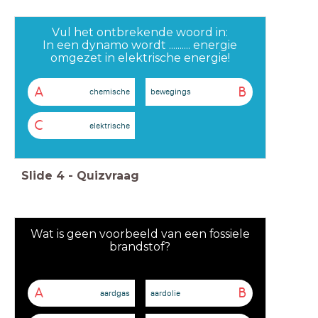
Vul het ontbrekende woord in:
In een dynamo wordt .......... energie
omgezet in elektrische energie!
A
B
chemische
bewegings
C
elektrische
Slide
4
-
Quizvraag
Wat is geen voorbeeld van een fossiele
brandstof?
A
B
aardgas
aardolie