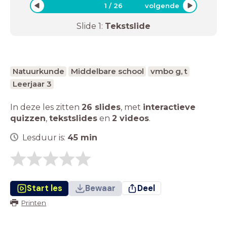
1
/
26
volgende
Slide
1
:
Tekstslide
Natuurkunde
Middelbare school
vmbo g, t
Leerjaar 3
In deze les zitten
26 slides
,
met
interactieve
quizzen
,
tekstslides
en
2 videos
.
Lesduur is:
45
min
Start les
Bewaar
Deel
Printen