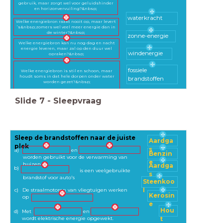
gebruik, maar zorgt wel voor geluidshinder
en horizonvervuiling?&nbsp;
waterkracht
Welke energiebron raakt nooit op, maar levert
’s&nbsp;zomers wel veel meer energie dan in
de winter?&nbsp;
zonne-energie
Welke energiebron kan nu nog dag en nacht
energie leveren, maar zal op den duur wel
windenergie
opraken?&nbsp;
fossiele
Welke energiebron is stil en schoon, maar
houdt soms in dat hele dorpen onder water
brandstoffen
worden gezet?&nbsp;
Slide
7
-
Sleepvraag
Sleep de brandstoffen naar de juiste
Aardga
plek
s
a)
en
Benzin
worden gebruikt voor de verwarming van
e
huizen
Aardga
b)
is een veelgebruikte
s
brandstof voor auto's
Steenkoo
l
c)
De straalmotoren van vliegtuigen werken
Kerosin
op
e
Hou
Met
d)
en
wordt elektrische energie opgewekt.
t