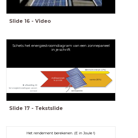
Slide
16
-
Video
Schets het energiestroomdiagram van een zonnepaneel
in je schrift
Slide
17
-
Tekstslide
Het rendement berekenen. (E in Joule !)