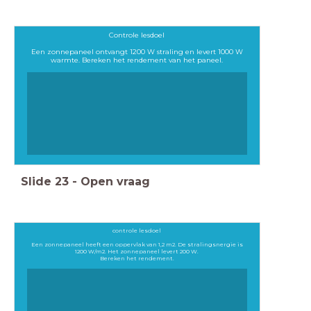
Controle lesdoel
Een zonnepaneel ontvangt 1200 W straling en levert 1000 W
warmte. Bereken het rendement van het paneel.
Slide
23
-
Open vraag
controle lesdoel
Een zonnepaneel heeft een oppervlak van 1,2 m2. De stralingsnergie is
1200 W/m2. Het zonnepaneel levert 200 W.
Bereken het rendement.