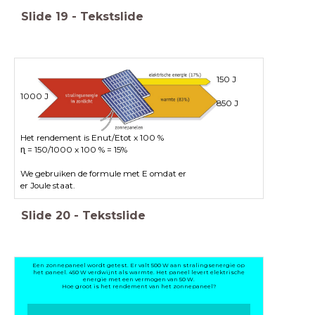
Slide
19
-
Tekstslide
150 J
1000 J
850 J
Het rendement is Enut/Etot x 100 %
ɳ = 150/1000 x 100 % = 15%
We gebruiken de formule met E omdat er
er Joule staat.
Slide
20
-
Tekstslide
Een zonnepaneel wordt getest. Er valt 500 W aan stralingsenergie op
het paneel. 450 W verdwijnt als warmte. Het paneel levert elektrische
energie met een vermogen van 50 W.
Hoe groot is het rendement van het zonnepaneel?