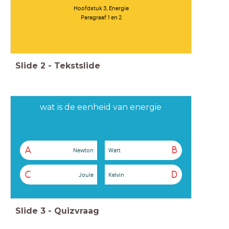
Hoofdstuk 3, Energie
Paragraaf 1 en 2
Slide
2
-
Tekstslide
wat is de eenheid van energie
A
B
Newton
Watt
C
D
Joule
Kelvin
Slide
3
-
Quizvraag