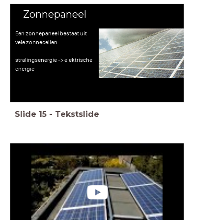
Zonnepaneel
Een zonnepaneel bestaat uit
vele zonnecellen
stralingsenergie -> elektrische
energie
Slide
15
-
Tekstslide