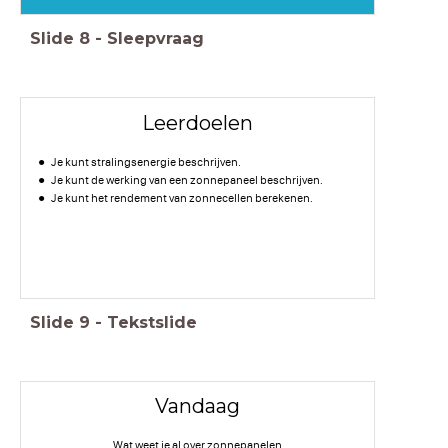
Slide
8
-
Sleepvraag
Leerdoelen
Je kunt stralingsenergie beschrijven.
Je kunt de werking van een zonnepaneel beschrijven.
Je kunt het rendement van zonnecellen berekenen.
Slide
9
-
Tekstslide
Vandaag
Wat weet je al over zonnepanelen