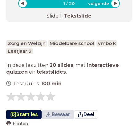
1
/
20
volgende
Slide
1
:
Tekstslide
Zorg en Welzijn
Middelbare school
vmbo k
Leerjaar 3
In deze les zitten
20 slides
,
met
interactieve
quizzen
en
tekstslides
.
Lesduur is:
100
min
Start les
Bewaar
Deel
Printen