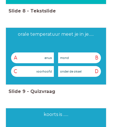
Slide
8
-
Tekstslide
orale temperatuur meet je in je......
A
B
anus
mond
C
D
voorhoofd
onder de oksel
Slide
9
-
Quizvraag
koorts is ......