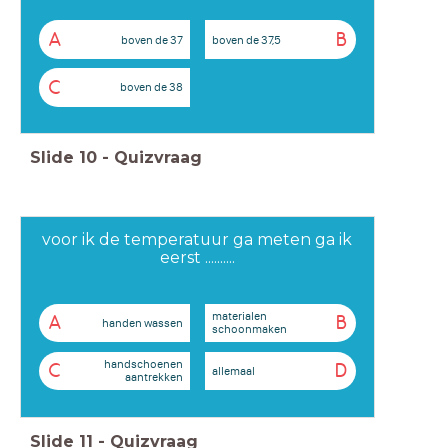
A
B
boven de 37
boven de 37,5
C
boven de 38
Slide
10
-
Quizvraag
voor ik de temperatuur ga meten ga ik
eerst ..........
materialen
A
B
handen wassen
schoonmaken
handschoenen
C
D
allemaal
aantrekken
Slide
11
-
Quizvraag