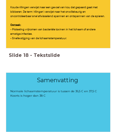
Koude rillingen verwijst naar een gevoel van kou dat gepaard gaat met
bibberen. De term 'rillingen' verwijst naar het onwillekeurig en
oncontroleerbaar snel afwisselend spannen en ontspannen van de spieren.
Oorzaak:
- Plotseling vrijkomen van bacteriële toxinen in het lichaam of andere
ernstige infecties.
- Snelle stijging van de lichaamstemperatuur.
Slide
18
-
Tekstslide
Samenvatting
Normale lichaamstemperatuur is tussen de 36,5 C en 37,5 C
Koorts is hoger dan 38 C