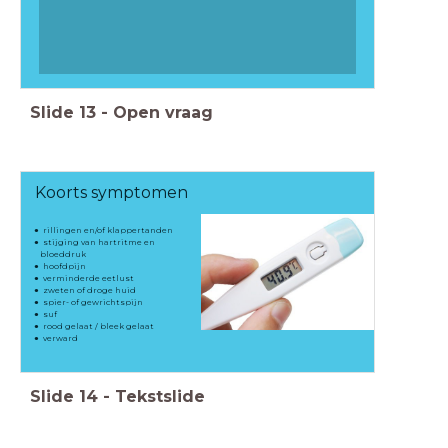
Slide
13
-
Open vraag
Koorts symptomen
rillingen en/of klappertanden
stijging van hartritme en
bloeddruk
hoofdpijn
verminderde eetlust
zweten of droge huid
spier- of gewrichtspijn
suf
rood gelaat / bleek gelaat
verward
Slide
14
-
Tekstslide