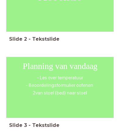
Slide
2
-
Tekstslide
Planning van vandaag
- Les over temperatuur
- Beoordelingsformulier oefenen
2van stoel (bed) naar stoel
Slide
3
-
Tekstslide