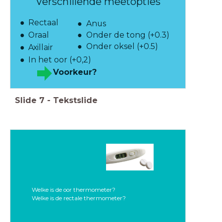
Verschillende meetopties
Rectaal
Anus
Oraal
Onder de tong (+0.3)
Onder oksel (+0.5)
Axillair
In het oor (+0,2)
Voorkeur?
Slide
7
-
Tekstslide
Welke is de oor thermometer?
Welke is de rectale thermometer?