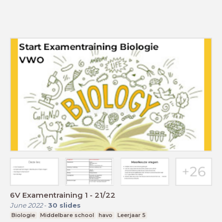
6V Examentraining 1 - 21/22
June 2022
-
30
slides
Biologie
Middelbare school
havo
Leerjaar 5