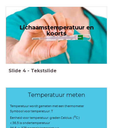
Lichaamstemperatuur en
koorts
Slide
4
-
Tekstslide
Temperatuur meten
Temperatuur wordt gemeten met een thermometer
Symbool voor temperatuur: T
o
Eenheid voor temperatuur: graden Celcius (
C )
< 36,5 is ondertemperatuur
36,5 <> 37,5 normale temperatuur