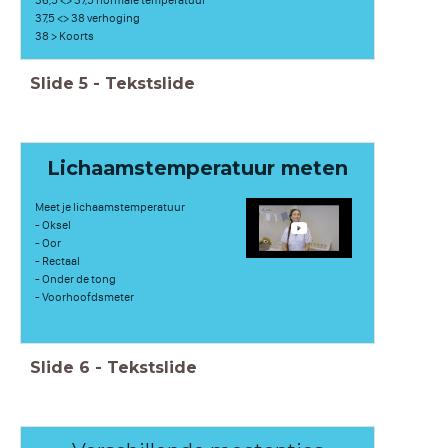
37,5 <> 38 verhoging
38 > Koorts
Slide
5
-
Tekstslide
Lichaamstemperatuur meten
Meet je lichaamstemperatuur
- Oksel
- Oor
- Rectaal
- Onder de tong
- Voorhoofdsmeter
Slide
6
-
Tekstslide