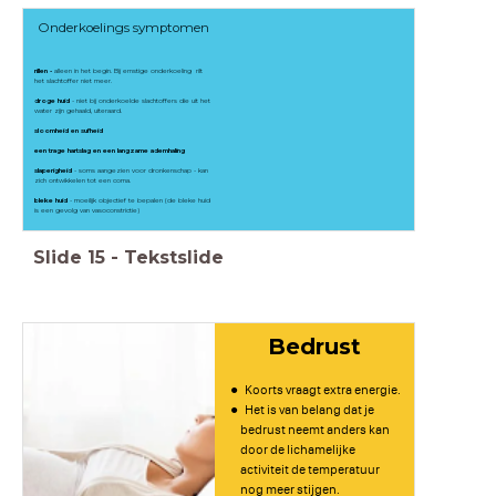
Onderkoelings symptomen
rillen -
alleen in het begin. Bij ernstige onderkoeling rilt
het slachtoffer niet meer.
droge huid
- niet bij onderkoelde slachtoffers die uit het
water zijn gehaald, uiteraard.
sloomheid en sufheid
een trage hartslag en een langzame ademhaling
slaperigheid
- soms aangezien voor dronkenschap - kan
zich ontwikkelen tot een coma.
bleke huid
- moeilijk objectief te bepalen (de bleke huid
is een gevolg van vasoconstrictie)
Slide
15
-
Tekstslide
Bedrust
Koorts vraagt extra energie.
Het is van belang dat je
bedrust neemt anders kan
door de lichamelijke
activiteit de temperatuur
nog meer stijgen.