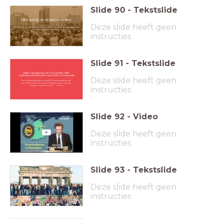
Slide
90
-
Tekstslide
Elke avond zijn er demonstraties
Deze slide heeft geen
De druk op de Oost-Duitse regering neemt toe, terwijl de wereldpers kijkt
naar de situatie in Oost-Berlijn
instructies
Slide
91
-
Tekstslide
Video: Tagesschau van 9 november 1989
met de persconferentie van Günter Schabowski
Deze slide heeft geen
Eén van de partijleiders van de DDR geeft, twijfelend, aan:
We hebben besloten dat iedere DDR-burger de grens over mag.
Dat geldt - voor zover ik weet - ... vanaf nu.
instructies
Slide
92
-
Video
Deze slide heeft geen
instructies
Slide
93
-
Tekstslide
Deze slide heeft geen
instructies