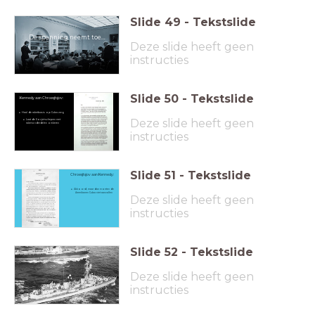
Slide
49
-
Tekstslide
De spanning neemt toe...
Deze slide heeft geen
instructies
Slide
50
-
Tekstslide
Kennedy aan Chroesjtsjov:
Haal de raketbasis op Cuba weg
Deze slide heeft geen
Laat de Sovjet-schepen met
raketonderdelen omkeren
instructies
Slide
51
-
Tekstslide
Chroesjtsjov aan
Kennedy:
Akkoord, maar dan moeten de
Amerikanen Cuba niet aanvallen
Deze slide heeft geen
instructies
Slide
52
-
Tekstslide
Deze slide heeft geen
instructies