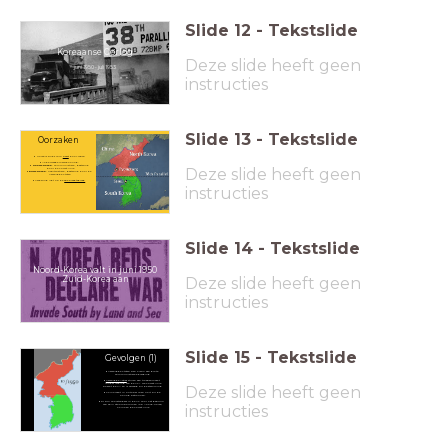
Slide
12
-
Tekstslide
Koreaanse Oorlog
Deze slide heeft geen
juni 1950 - juli 1953
instructies
Slide
13
-
Tekstslide
Oorzaken
Korea is sinds 1910
bezet
door Japan
Na de Tweede Wereldoorlog:
Noord-Korea
: communistisch, gesteund
Deze slide heeft geen
door de Sovjet-Unie
Zuid-Korea
: kapitalistisch, gesteund door de
Verenigde Staten
Verdeling ligt op de
38e breedtegraad
instructies
Slide
14
-
Tekstslide
Noord-Korea valt in juni 1950
Zuid-Korea
aan
Deze slide heeft geen
instructies
Slide
15
-
Tekstslide
Gevolgen (1)
Verenigde Staten zien hierin een grote
communistische dreiging
Verenigde Naties
sturen een troepenmacht
(onder leiding van de VS). De Sovjet-Unie
Deze slide heeft geen
boycot de VN en is afwezig bij de stemming
China raakt in oktober 1950 kort bij de
oorlog betrokken.
Er zijn voorstanders in de VS voor het gebruik
instructies
van 26(!) atoombommen (op Noord-Korea,
China en de Sovjet-Unie