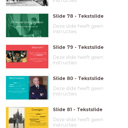
instructies
Slide
78
-
Tekstslide
De Koude Oorlog ontdooit
Deze slide heeft geen
De tweede helft van de jaren '80
instructies
Slide
79
-
Tekstslide
Waarom?
Reagan wordt herkozen in 1984:
hij kan nu iets
vriendelijker
richting
Deze slide heeft geen
de Sovjet-Unie zijn
Nieuwe leider voor de Sovjet-
Unie:
Mikhail
Gorbatsjov: brengt
instructies
een ander geluid
Slide
80
-
Tekstslide
Mikhail
Gorbatsjov
Glasnost
: openheid
Perestrojka
: economische hervormingen
Bezuinigen
op militaire activiteiten: minder
Deze slide heeft geen
wapens, minder soldaten.
Dus ook minder Sovjet-soldaten
buiten
de
Sovjet-Unie
Vergeet dit ook niet: wat betreft Gorbatsjov is de
instructies
wapenwedloop voorbij. De Sovjet-Unie doet in
ieder geval niet meer mee.
Slide
81
-
Tekstslide
Gevolgen
Gorbatsjov wil een
betere relatie
hebben met de
Westerse landen
Verschillende, belangrijke
ontmoetingen
tussen Reagan en de Gorbatsjov
Deze slide heeft geen
Eenzijdige ontwapening
van de Sovjet-Unie
Terugtrekking
van de Sovjet-troepen uit
Afghanistan
instructies
Vergeet dit ook niet: Gorbatsjov wil graag dat
zijn ideeën ook in andere communistische
landen van Oost-Europa worden ingevoerd. Deze
landen willen, kunnen en durven dit niet.