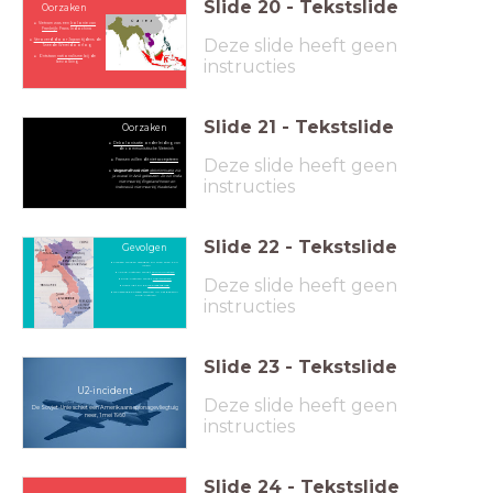
Slide
20
-
Tekstslide
Oorzaken
Vietnam was een
kolonie van
Frankrijk
: Frans Indochina
Deze slide heeft geen
Veroverd door Japan
tijdens de
Tweede Wereldoorlog
Ontstaan
nationalisme
bij de
instructies
bevolking
Slide
21
-
Tekstslide
Oorzaken
Dekolonisatie
onder leiding van
de communistische Vietminh
Deze slide heeft geen
Fransen willen dit
niet accepteren
Vergeet dit ook niet:
dekolonisatie
zie
je overal in Azië gebeuren. Zo wil India
instructies
niet meer bij Engeland horen en
Indonesië niet meer bij Nederland.
Slide
22
-
Tekstslide
Gevolgen
Fransen worden verslagen bij Dien Bien Phu
(1954)
Noord-Vietnam wordt
communistisch
Deze slide heeft geen
Zuid-Vietnam wordt
kapitalistisch
Grens ligt bij de
17e breedtegraad
De Verenigde Staten steunen (in het geheim)
Zuid-Vietnam
instructies
Slide
23
-
Tekstslide
U2-incident
Deze slide heeft geen
De Sovjet-Unie schiet een Amerikaans spionagevliegtuig
neer, 1 mei 1960
instructies
Slide
24
-
Tekstslide