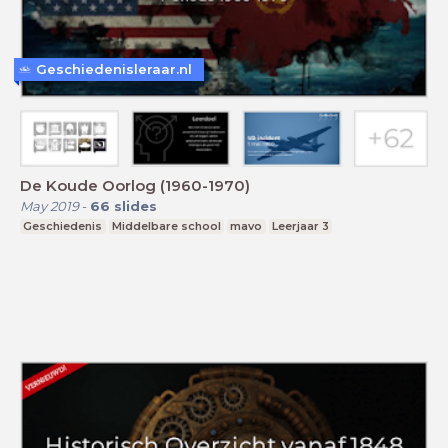
Geschiedenisleraar.nl
De Koude Oorlog (1960-1970)
May 2019
-
66
slides
Geschiedenis
Middelbare school
mavo
Leerjaar 3