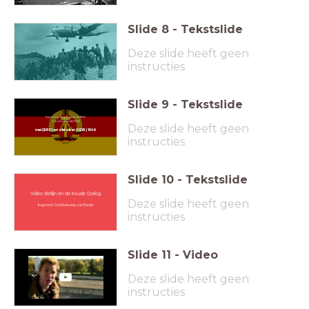
Slide
8
-
Tekstslide
Deze slide heeft geen
instructies
Slide
9
-
Tekstslide
Oprichting West-Duitsland (BRD)
en
Oost-Duitsland (DDR)
Deze slide heeft geen
mei (BRD) en oktober (DDR) 1949
instructies
Slide
10
-
Tekstslide
Video: Berlijn en de Koude Oorlog
Deze slide heeft geen
fragment: De Blokkade van Berlijn
instructies
Slide
11
-
Video
Deze slide heeft geen
instructies