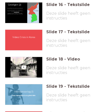
Slide
16
-
Tekstslide
Gevolgen (2)
De Koreaanse Oorlog wordt ook wel gezien als
de enige 'hete' oorlog van de Koude Oorlog
Bij de wapenstilstand in juli 1953 liggen de
grenzen nog hetzelfde als aan het begin van de
Deze slide heeft geen
oorlog:
38e breedtegraad
Vergeet dit ook niet: offcieel is er nog steeds
geen vrede tussen Noord-Korea en Zuid-Korea.
instructies
Slide
17
-
Tekstslide
Video: Crisis in Korea
Deze slide heeft geen
instructies
Slide
18
-
Video
Deze slide heeft geen
instructies
Slide
19
-
Tekstslide
Vietnamoorlog (1)
Deze slide heeft geen
Frans-Vietnamese Oorlog 1945-1954
instructies