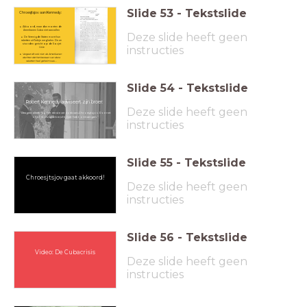
Slide
53
-
Tekstslide
Chroesjtsjov aan
Kennedy:
Akkoord, maar dan moeten de
Amerikanen Cuba niet aanvallen
Deze slide heeft geen
De Verenigde Staten moet hun
raketten uit Turkije weghalen. Deze
stonden gericht op de Sovjet
instructies
Unie
Vergeet dit ook niet: de Amerikanen
dachten dat het bestaan van deze
raketten heel geheim was...
Slide
54
-
Tekstslide
Robert Kennedy adviseert zijn broer:
Deze slide heeft geen
"Reageer alleen op het eerste verzoek van Chroesjtsjov. Doe net
of je het tweede bericht niet hebt ontvangen."
instructies
Slide
55
-
Tekstslide
Chroesjtsjov gaat akkoord!
Deze slide heeft geen
instructies
Slide
56
-
Tekstslide
Video: De Cubacrisis
Deze slide heeft geen
instructies