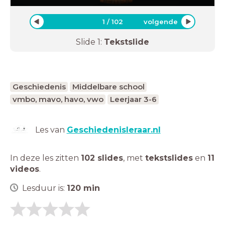
1
/
102
volgende
Slide
1
:
Tekstslide
Geschiedenis
Middelbare school
vmbo, mavo, havo, vwo
Leerjaar 3-6
Les van
Geschiedenisleraar.nl
In deze les zitten
102 slides
,
met
tekstslides
en
11
videos
.
Lesduur is:
120
min