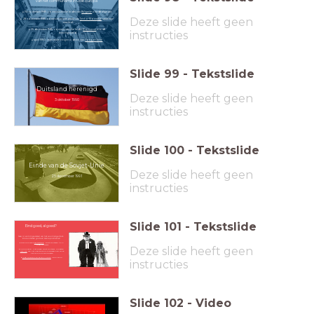
van het communisme in Oost-Europa
16 november 1989: communistische leider van
Bulgarije
wordt afgezet
Deze slide heeft geen
28 november 1989: communistische partij van
Tjecho-Slowakije
staat haar
macht af
25 december 1989: communistische leider
Roemenië
wordt
instructies
terechtgesteld
april 1990: vrije verkiezingen in delen van
Joegoslavië
Slide
99
-
Tekstslide
Duitsland herenigd
Deze slide heeft geen
3 oktober 1990
instructies
Slide
100
-
Tekstslide
Einde van de Sovjet-Unie
Deze slide heeft geen
25 december 1991
instructies
Slide
101
-
Tekstslide
Eind goed, al goed?
Nee, in sommige delen van het voormalige Oost-
blok ontstaan grote en kleine problemen
Economische
achterstand
'Oost-Duitsers' t.o.v.
'West-Duitsers'
Deze slide heeft geen
Sommigen, niet alleen Oost-Duitsers, moesten
wennen
aan het kapitalisme
(ongeveer 65% vond
het communisme beter)
Joegoslavische Burgeroorlogen
(1991-2001)
instructies
Slide
102
-
Video