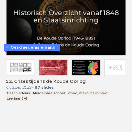
Geschiedenisleraar.nl
5.2. Crises tijdens de Koude Oorlog
October 2023
-
87
slides
Geschiedenis
Middelbare school
vmbo, mavo, havo, vwo
Leerjaar 3-6