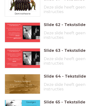
Deze slide heeft geen
instructies
Dominotheorie
Slide
62
-
Tekstslide
Amerikaanse steun aan
Zuid-Vietnam (1)
Doel: voorkomen dat Zuid-Vietnam onder
de voet wordt gelopen door het
communistische Noord-Vietnam
Deze slide heeft geen
Noord-Vietnam steunen
communistische aanhangers in
Zuid-Vietnam:
Vietcong
instructies
Er ontstaan een
burgeroorlog
in
1957
Slide
63
-
Tekstslide
Amerikaanse steun aan
Zuid-Vietnam (2)
Amerikanen steunen Zuid-Vietnam,
eerst met 'adviseurs' en wapens,
daarna met troepen.
Deze slide heeft geen
CIA vermoordt leider van Zuid-
Vietnam in 1963 en plaatst een
stroman
instructies
Vergeet dit ook niet: In november 1963
zijn er al 16.000 Amerikaanse soldaten
in Zuid-Vietnam
Slide
64
-
Tekstslide
Tonkin-incident
Deze slide heeft geen
'Aanslag' op het Amerikaanse marineschip Maddox
door Noord-Vietnam, augustus 1963
instructies
Slide
65
-
Tekstslide
Gevolgen
Amerikanen zien de aanslag als een