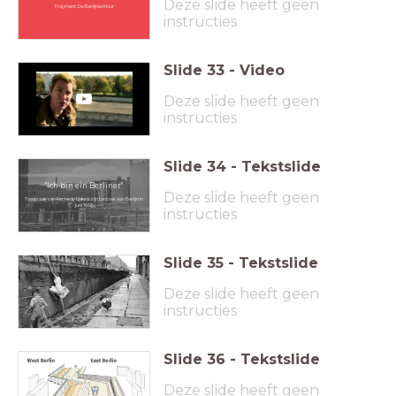
Deze slide heeft geen
Fragment: De Berlijnse Muur
instructies
Slide
33
-
Video
Deze slide heeft geen
instructies
Slide
34
-
Tekstslide
"Ich bin ein Berliner"
Deze slide heeft geen
Toespraak van Kennedy tijdens zijn bezoek aan Berlijn in
juni 1962
instructies
Slide
35
-
Tekstslide
Deze slide heeft geen
instructies
Slide
36
-
Tekstslide
Deze slide heeft geen