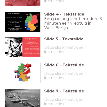
instructies
Slide
4
-
Tekstslide
Wat is er hand?
Een jaar lang landt er iedere 3
Ruzie over Berlijn loopt hoog
op
Stalin wil West-Berlijn toevoegen
minuten een vliegtuig in
aan de Sovjet-zone
Westelijke bezettingszones
West-Berlijn
steeds meer
één gebied
Directe aanleiding:
invoering van
de D-Mark
in w
estelijke
bezettingszones
Slide
5
-
Tekstslide
Wat gebeurt er?
Stalin blokkeert alle
aanvoerwegen naar West-Berlijn
om zo de stad tot overgave te
Deze slide heeft geen
dwingen:
Blokkade van Berlijn
Het Westen gaat West-Berlijn via de
lucht bevoorraden: de
luchtbrug
instructies
Een jaar lang landt er iedere 3
minuten een vliegtuig in West-Berlijn
Slide
6
-
Tekstslide
Deze slide heeft geen
instructies
Slide
7
-
Tekstslide
Deze slide heeft geen
instructies