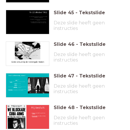
Slide
45
-
Tekstslide
16-22 oktober 1962
Amerikaanse vliegtuigen tonen foto's van een
raketbasis in aanbouw
President Kennedy wordt op de hoogte
gebracht
Deze slide heeft geen
De laatste raketonderdelen zijn per schip
onderweg van de Sovjet-Unie naar Cuba
instructies
Slide
46
-
Tekstslide
Deze slide heeft geen
instructies
Grote onrust bij de Verenigde Staten
Slide
47
-
Tekstslide
Wat zal Kennedy doen?
Niets
doen
Praten
met de Sovjet-Unie (diplomatie)
Aanval
op Cuba
Deze slide heeft geen
Invasie
van Cuba
Fidel Castro
overhalen
: "Werk samen met ons,
niet met de Russen."
instructies
Blokkade
van het eiland, zodat er geen schepen
met onderdelen Cuba bereiken
Slide
48
-
Tekstslide
Hij besluit:
Praten
met de Sovjet-Unie
Deze slide heeft geen
Blokkade
rondom Cuba
instructies