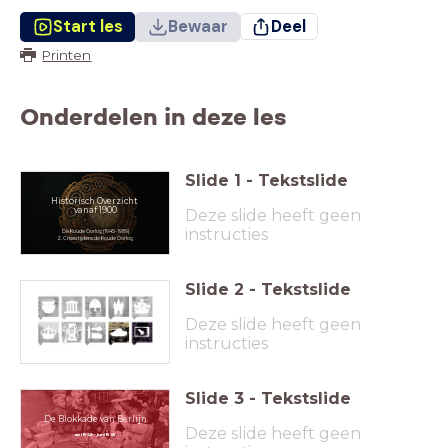
Start les
Bewaar
Deel
Printen
Onderdelen in deze les
Slide
1
-
Tekstslide
Historisch Overzicht
vanaf 1900
Deze slide heeft geen
instructies
De Koude Oorlog (1945-1989)
2. Crises tijdens de Koude Oorlog
Slide
2
-
Tekstslide
Deze slide heeft geen
instructies
Slide
3
-
Tekstslide
De Blokkade van Berlijn
Deze slide heeft geen
mei 1948 - juni 1949