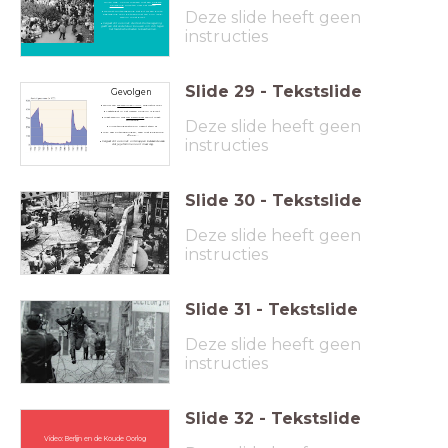
willen weg. Vooral mensen met een
hogere
opleiding
vluchten naar het westen
Deze slide heeft geen
De Oost-Duitse regering ziet dit als een grote
bedreiging voor de toekomst van hun land:
Berlijn moet dicht
Vergeet dit ook niet: de Oost-Duitse regering
geeft aan dat ze de Muur bouwen om zich tegen
instructies
het fascistische Westen te beschermen.
Slide
29
-
Tekstslide
Gevolgen
Bouw van
De Berlijnse Muur
, augustus 1961
Laatste gat in het IJzeren Gordijn is dicht
West-Berlijn was
wél bereikbaar
vanuit West-
Deze slide heeft geen
Duitsland
Vluchtelingenstroom neemt sterk af
Wel: veel ontsnappingen, vaak met dodelijke
afloop...
instructies
Vergeet dit ook niet: ontsnappen betekende vaak
dat je je familie nooit meer zag.
Slide
30
-
Tekstslide
Deze slide heeft geen
instructies
Slide
31
-
Tekstslide
Deze slide heeft geen
instructies
Slide
32
-
Tekstslide
Video: Berlijn en de Koude Oorlog