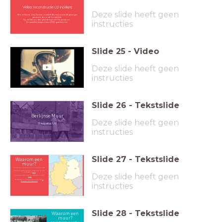
Video: reconstructie
U2-incident
Deze slide heeft geen
Piloot Francis Gary Powers overleeft de crash en wordt gevangen
genomen door de Sovjet-Unie.
Hij zal later worden geruild tegen een Sovjet-spion.
instructies
De speelfilm
Bridge of Spies
(2015) gaat hierover.
Slide
25
-
Video
Deze slide heeft geen
instructies
Slide
26
-
Tekstslide
Berlijnse Muur
Deze slide heeft geen
13 augustus 1961
instructies
Slide
27
-
Tekstslide
Waarom een
muur?
Veel inwoners van Oost-Duitsland willen weg.
De grens (IJzeren Gordijn) tussen Oost- en West-
Duitsland is
dicht
Deze slide heeft geen
De grens tussen Oost- en West-Berlijn is wél
open
West-Berlijn is volgens de Sovjet-Unie '
de
etalage van het kapitalisme
'.
instructies
Slide
28
-
Tekstslide
Waarom een
muur?
Veel Oost-Berlijners zien het rijke westen en