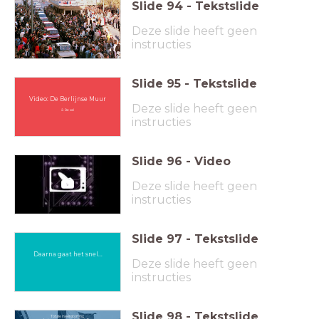
Slide
94
-
Tekstslide
Deze slide heeft geen
instructies
Slide
95
-
Tekstslide
Video: De Berlijnse Muur
Deze slide heeft geen
2. De val
instructies
Slide
96
-
Video
Deze slide heeft geen
instructies
Slide
97
-
Tekstslide
Daarna gaat het snel...
Deze slide heeft geen
instructies
Slide
98
-
Tekstslide
Totale ineenstorting