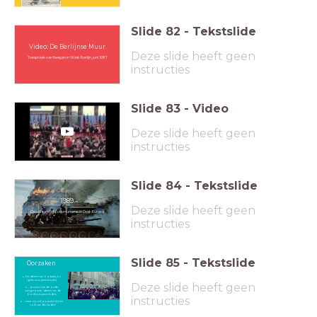
Slide
82
-
Tekstslide
Video: De Berlijnse Muur
Deze slide heeft geen
Toespraak van Reagan in West-Berlijn, juni 1987
instructies
Slide
83
-
Video
Deze slide heeft geen
instructies
Slide
84
-
Tekstslide
1989
Deze slide heeft geen
De val van het communisme in Oost-Europa
instructies
Slide
85
-
Tekstslide
Oorzaken
De ideeën van Gorbatsjov
(glasnost, perestrojka)...
Deze slide heeft geen
...botsen met de oude,
vastgeroeste, ideeën van de
Oosteuropese leiders...
instructies
...maar zijn wél populair bij het
volk van die landen!