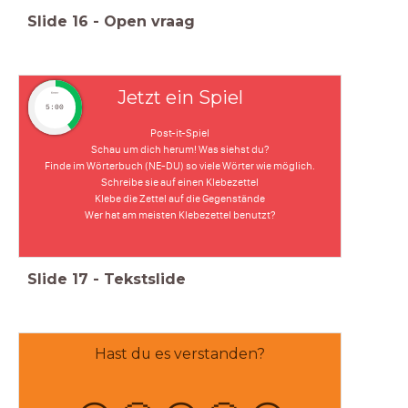
Slide
16
-
Open vraag
Jetzt ein Spiel
timer
5:00
Post-it-Spiel
Schau um dich herum! Was siehst du?
Finde im Wörterbuch (NE-DU) so viele Wörter wie möglich.
Schreibe sie auf einen Klebezettel
Klebe die Zettel auf die Gegenstände
Wer hat am meisten Klebezettel benutzt?
Slide
17
-
Tekstslide
Hast du es verstanden?