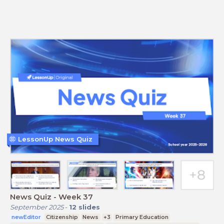
LessonUp News Quiz
News Quiz - Week 37
September 2025
-
12
slides
newEditor
Citizenship
News
+3
Primary Education