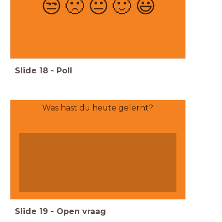
😒
🙁
😐
🙂
😃
Slide
18
-
Poll
Was hast du heute gelernt?
Slide
19
-
Open vraag