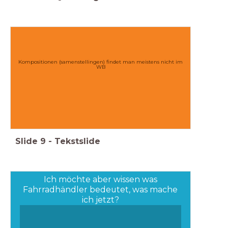
Kompositionen (samenstellingen) findet man meistens nicht im
WB
Slide
9
-
Tekstslide
Ich möchte aber wissen was
Fahrradhändler bedeutet, was mache
ich jetzt?