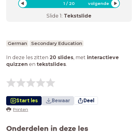
1
/
20
volgende
Slide
1
:
Tekstslide
German
Secondary Education
In deze les zitten
20 slides
,
met
interactieve
quizzen
en
tekstslides
.
Start les
Bewaar
Deel
Printen
Onderdelen in deze les