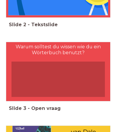
Slide
2
-
Tekstslide
Warum solltest du wissen wie du ein
Wörterbuch benutzt?
Slide
3
-
Open vraag
van Dale