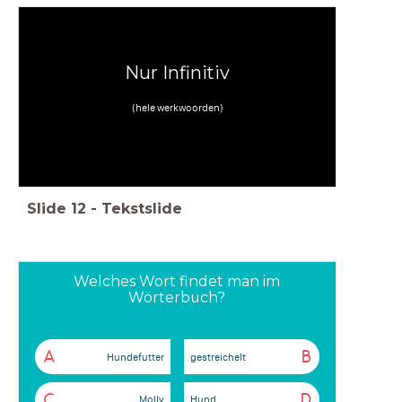
Nur Infinitiv
(hele werkwoorden)
Slide
12
-
Tekstslide
Welches Wort findet man im
Wörterbuch?
A
B
Hundefutter
gestreichelt
C
D
Molly
Hund