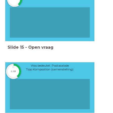
Slide
15
-
Open vraag
Was bedeutet: Pastasalade
timer
Tipp Komposition (samenstelling)
1:00