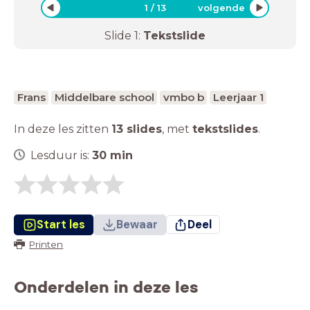
1
/
13
volgende
Slide
1
:
Tekstslide
Frans
Middelbare school
vmbo b
Leerjaar 1
In deze les zitten
13 slides
,
met
tekstslides
.
Lesduur is:
30
min
Start les
Bewaar
Deel
Printen
Onderdelen in deze les