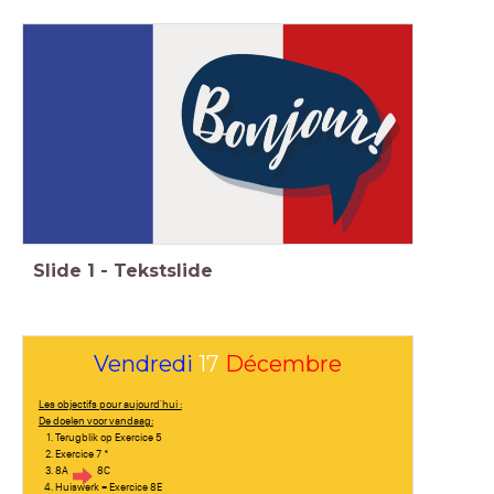
Slide
1
-
Tekstslide
Vendredi
17
Décembre
Les objectifs pour aujourd'hui :
De doelen voor vandaag:
Terugblik op Exercice 5
Exercice 7 *
8A 8C
Huiswerk = Exercice 8E