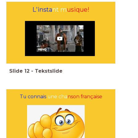
L'insta
nt m
usique!
Slide
12
-
Tekstslide
Tu connais
une cha
nson française