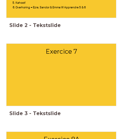
Kahoot!
Overhoring = Ezra, Sandor & Emma W Apprendre 5 & 6
Slide
2
-
Tekstslide
Exercice 7
Slide
3
-
Tekstslide