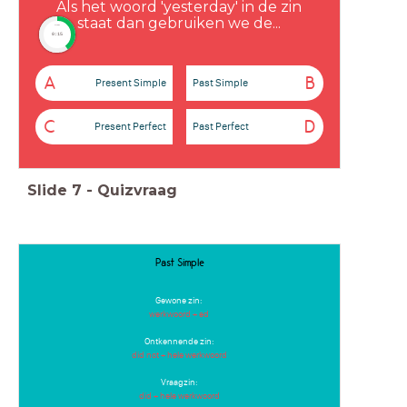
Als het woord 'yesterday' in de zin
staat dan gebruiken we de...
timer
0:15
A
B
Present Simple
Past Simple
C
D
Present Perfect
Past Perfect
Slide
7
-
Quizvraag
Past Simple
Gewone zin:
werkwoord + ed
Ontkennende zin:
did not + hele werkwoord
Vraagzin:
did + hele werkwoord