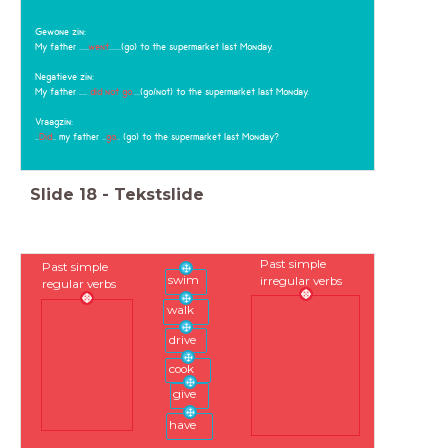
Gewone zin:
My father .....
went
......(go) to the supermarket last Monday.
Negatieve zin:
My father ....
did not go.
...(go/not) to the supermarket last Monday.
Vraagzin:
..
Did
.. my father ..
go.
. (go) to the supermarket last Monday?
Slide
18
-
Tekstslide
Past simple
Past simple
swim
irregular verbs
regular verbs
walk
drive
cook
give
have