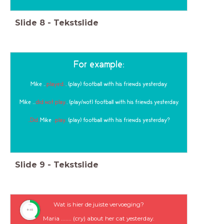
Slide
8
-
Tekstslide
For example:
Mike ..
.played..
. (play) football with his friends yesterday.
Mike ...
did not play..
. (play/not) football with his friends yesterday.
..Did..
Mike
..play..
(play) football with his friends yesterday?
Slide
9
-
Tekstslide
Wat is hier de juiste vervoeging?
timer
0:15
Maria ....... (cry) about her cat yesterday.