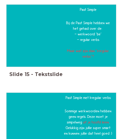
Past Simple
Bij de Past Simple hebben we
het gehad over de:
- werkwoord 'be'
- regular verbs
Maar wat zijn dan "irregular
verbs"?
Slide
15
-
Tekstslide
Past Simple met Irregular verbs
Sommige werkwoorden hebben
geen regels. Deze moet je
simpelweg
uit je hoofd leren
.
Gelukkig zijn jullie super smart
en kunnen jullie dat heel goed :)