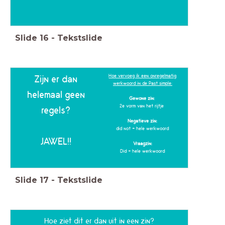
Slide
16
-
Tekstslide
Hoe vervoeg ik een onregelmatig
Zijn er dan
werkwoord in de Past simple:
helemaal geen
Gewone zin:
2e vorm van het rijtje
regels?
Negatieve zin:
did not + hele werkwoord
JAWEL!!
Vraagzin:
Did + hele werkwoord
Slide
17
-
Tekstslide
Hoe ziet dit er dan uit in een zin?