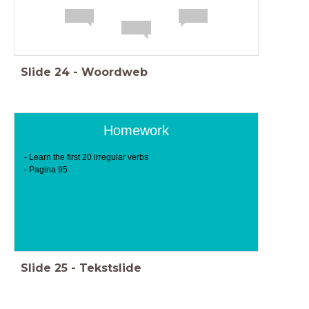
Slide
24
-
Woordweb
Homework
- Learn the first 20 irregular verbs
-
Pagina 95
Slide
25
-
Tekstslide