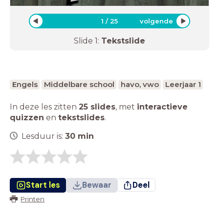
1
/
25
volgende
Slide
1
:
Tekstslide
Engels
Middelbare school
havo, vwo
Leerjaar 1
In deze les zitten
25 slides
,
met
interactieve
quizzen
en
tekstslides
.
Lesduur is:
30
min
Start les
Bewaar
Deel
Printen