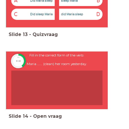
A
B
Did Maria sleep
sleep Maria
C
D
Did sleep Maria
did Maria sleep
Slide
13
-
Quizvraag
Fill in the correct form of the verb:
timer
0:15
Maria ...... (clean) her room yesterday.
Slide
14
-
Open vraag