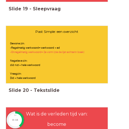
Slide
19
-
Sleepvraag
Past Simple: een overzicht
Gewone zin:
-Regelmatig werkwoord= werkwoord + ed
-Onregelmatig werkwoord= 2e vorm (zie de lijst achterin boek)
Negatieve zin:
did not + hele werkwoord
Vraagzin:
Did + hele werkwoord
Slide
20
-
Tekstslide
Wat is de verleden tijd van:
timer
0:15
become