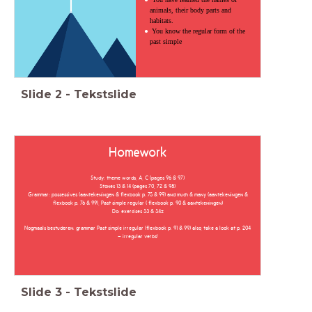
animals, their body parts and
habitats.
You know the regular form of the
past simple
Slide
2
-
Tekstslide
Homework
Study: theme words, A, C (pages 96 & 97)
Stones 13 & 14 (pages 70, 72 & 98)
Grammar: possessives (aantekeningen & flexbook p. 75 & 99) and much & many (aantekeningen &
flexbook p. 76 & 99), Past simple regular ( flexbook p. 90 & aantekeningen)
Do: exercises 53 & 54z
Nogmaals bestuderen: grammar Past simple irregular (flexbook p. 91 & 99) also, take a look at p. 204
- irregular verbs!
Slide
3
-
Tekstslide