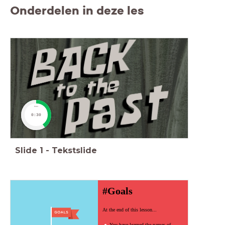
Onderdelen in deze les
timer
0:30
Slide
1
-
Tekstslide
#Goals
At the end of this lesson...
You have learned the names of