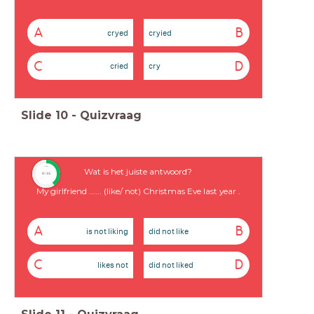
A
B
cryed
cryied
C
D
cried
cry
Slide
10
-
Quizvraag
timer
Wat is het juiste antwoord?
0:15
My girlfriend ...... (like/ not) Christmas Eve last year .
A
B
is not liking
did not like
C
D
likes not
did not liked