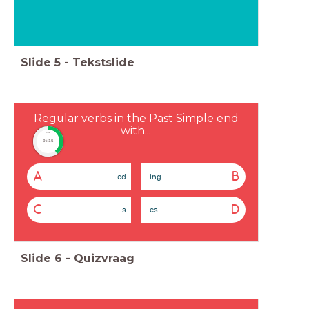
Slide
5
-
Tekstslide
Regular verbs in the Past Simple end
with...
timer
0:15
A
B
-ed
-ing
C
D
-s
-es
Slide
6
-
Quizvraag