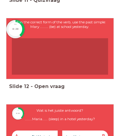
Slide
11
-
Quizvraag
Fill in the correct form of the verb, use the past simple:
timer
Mary ......... (be) at school yesterday.
0:20
Slide
12
-
Open vraag
Wat is het juiste antwoord?
timer
0:15
........Maria...... (sleep) in a hotel yesterday?