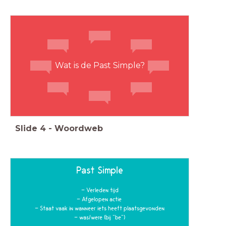
Wat is de Past Simple?
Slide
4
-
Woordweb
Past Simple
- Verleden tijd
- Afgelopen actie
- Staat vaak in wanneer iets heeft plaatsgevonden
- was/were (bij "be")