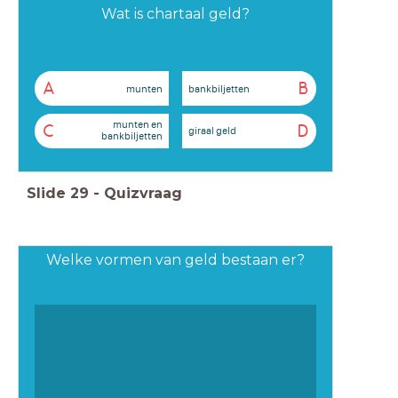
Wat is chartaal geld?
A
B
munten
bankbiljetten
munten en
C
D
giraal geld
bankbiljetten
Slide
29
-
Quizvraag
Welke vormen van geld bestaan er?