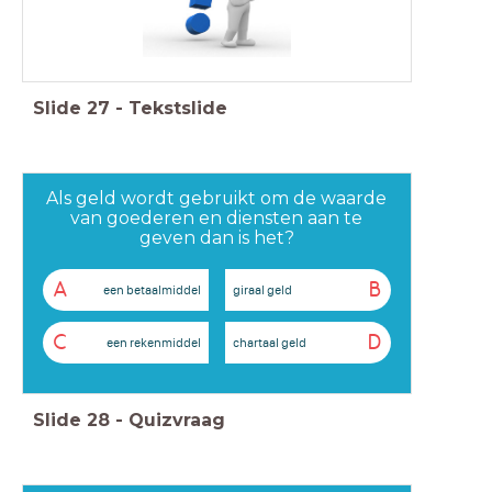
Slide
27
-
Tekstslide
Als geld wordt gebruikt om de waarde
van goederen en diensten aan te
geven dan is het?
A
B
een betaalmiddel
giraal geld
C
D
een rekenmiddel
chartaal geld
Slide
28
-
Quizvraag