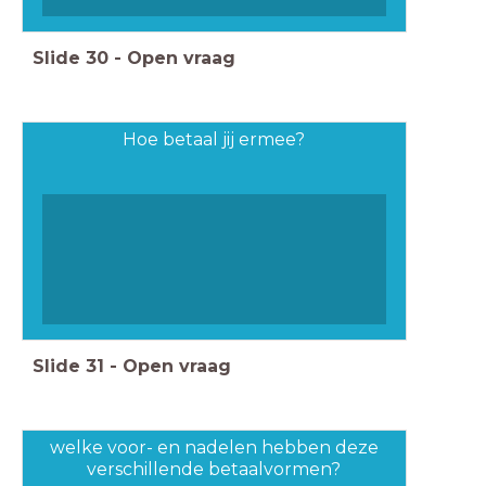
Slide
30
-
Open vraag
Hoe betaal jij ermee?
Slide
31
-
Open vraag
welke voor- en nadelen hebben deze
verschillende betaalvormen?