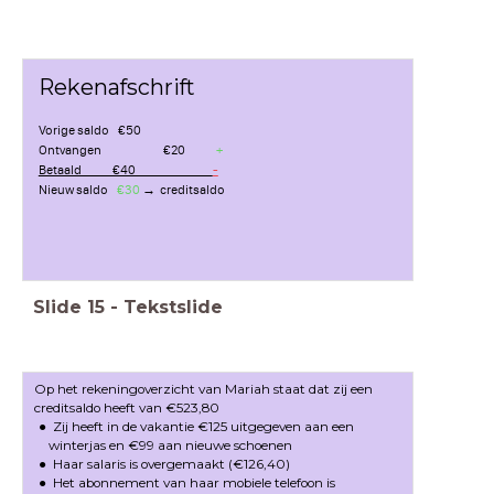
Rekenafschrift
Vorige saldo €50
Ontvangen €20
+
Betaald €40
-
Nieuw saldo
€30
→ creditsaldo
Slide
15
-
Tekstslide
Op het rekeningoverzicht van Mariah staat dat zij een
creditsaldo heeft van €523,80
Zij heeft in de vakantie €125 uitgegeven aan een
winterjas en €99 aan nieuwe schoenen
Haar salaris is overgemaakt (€126,40)
Het abonnement van haar mobiele telefoon is