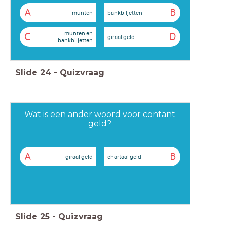
A
B
munten
bankbiljetten
munten en
C
D
giraal geld
bankbiljetten
Slide
24
-
Quizvraag
Wat is een ander woord voor contant
geld?
A
B
giraal geld
chartaal geld
Slide
25
-
Quizvraag