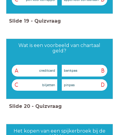
Slide
19
-
Quizvraag
Wat is een voorbeeld van chartaal
geld?
A
B
creditcard
bankpas
C
D
biljetten
pinpas
Slide
20
-
Quizvraag
Het kopen van een spijkerbroek bij de