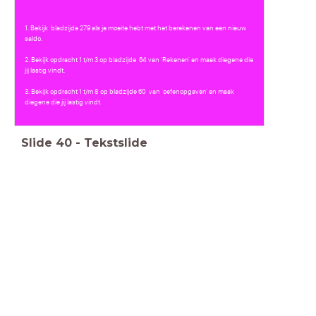
1. Bekijk bladzijde 279 als je moeite hebt met het berekenen van een nieuw
saldo.
2. Bekijk opdracht 1 t/m 3 op bladzijde 64 van 'Rekenen' en maak diegene die
jij lastig vindt.
3. Bekijk opdracht 1 t/m 8 op bladzijde 60 van 'oefenopgaven' en maak
diegene die jij lastig vindt.
Slide
40
-
Tekstslide