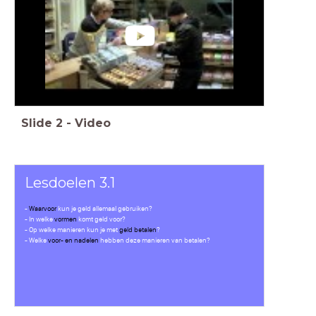
Slide
2
-
Video
Lesdoelen 3.1
-
Waarvoor
kun je
geld
allemaal gebruiken?
-
In welke
vormen
komt geld voor?
- Op welke manieren kun je met
geld betalen
?
- Welke
voor- en nadelen
hebben deze manieren van betalen?