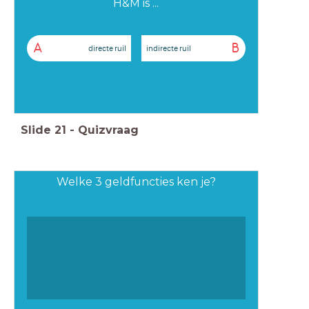
H&M is ...
A
B
directe ruil
indirecte ruil
Slide
21
-
Quizvraag
Welke 3 geldfuncties ken je?