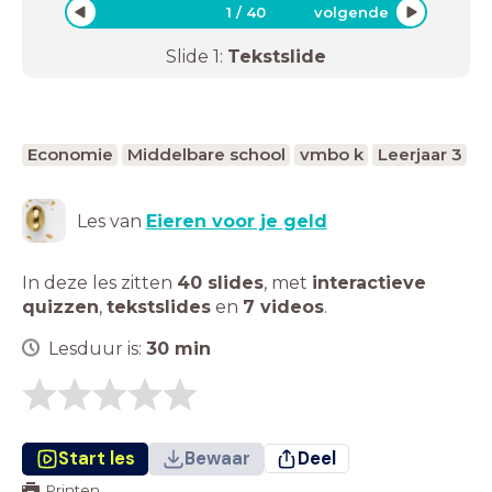
1
/
40
volgende
Slide
1
:
Tekstslide
Economie
Middelbare school
vmbo k
Leerjaar 3
Les van
Eieren voor je geld
In deze les zitten
40 slides
,
met
interactieve
quizzen
,
tekstslides
en
7 videos
.
Lesduur is:
30
min
Start les
Bewaar
Deel
Printen