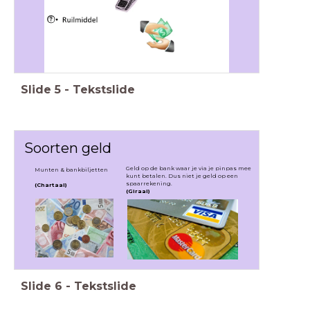
Slide
5
-
Tekstslide
Soorten geld
Geld op de bank waar je via je pinpas mee
Munten & bankbiljetten
kunt betalen. Dus niet je geld op een
spaarrekening.
(Chartaal)
(Giraal)
Slide
6
-
Tekstslide