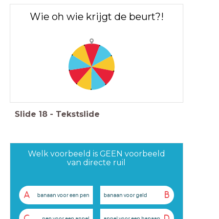
Wie oh wie krijgt de beurt?!
Slide
18
-
Tekstslide
Welk voorbeeld is GEEN voorbeeld
van directe ruil
A
B
banaan voor een pen
banaan voor geld
C
D
pen voor een appel
appel voor een banaan