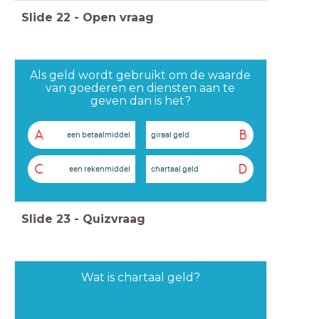
Slide
22
-
Open vraag
Als geld wordt gebruikt om de waarde
van goederen en diensten aan te
geven dan is het?
A
B
een betaalmiddel
giraal geld
C
D
een rekenmiddel
chartaal geld
Slide
23
-
Quizvraag
Wat is chartaal geld?