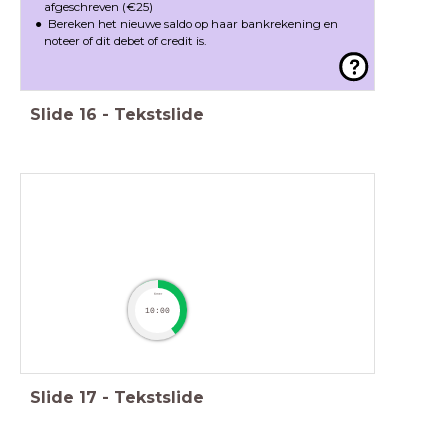
afgeschreven (€25)
Bereken het nieuwe saldo op haar bankrekening en
noteer of dit debet of credit is.
Slide
16
-
Tekstslide
timer
10:00
Slide
17
-
Tekstslide